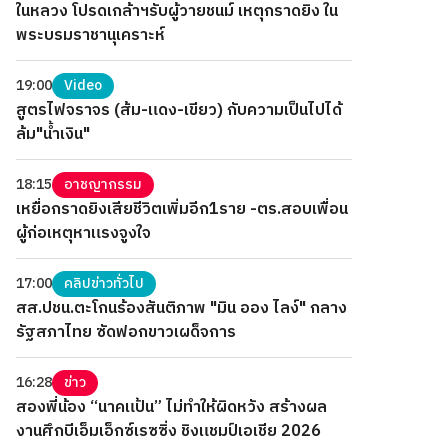
ในหลวง โปรดเกล้าฯรับผู้วายชนม์ เหตุกราดยิง ใน
พระบรมราชานุเคราะห์
19:00
Video
สูตรไฟจราจร (ส้ม-แดง-เขียว) กับความเป็นไปได้
ล้ม"น้ำเงิน"
18:15
อาชญากรรม
เหยื่อกราดยิงเสียชีวิตเพิ่มอีก1ราย -ตร.สอบเพื่อน
ผู้ก่อเหตุหาแรงจูงใจ
17:00
คลิปข่าวทั่วไป
สส.ปชน.ตะโกนร้องสันติภาพ "มิน ออง ไลง์" กลาง
รัฐสภาไทย ซัดฟอกขาวเผด็จการ
16:28
ข่าว
สองพี่น้อง “นาคแป้น” ไม่ทำให้ผิดหวัง สร้างผล
งานศึกบีเอ็มเอ็กซ์เรซซิ่ง ชิงแชมป์เอเชีย 2026