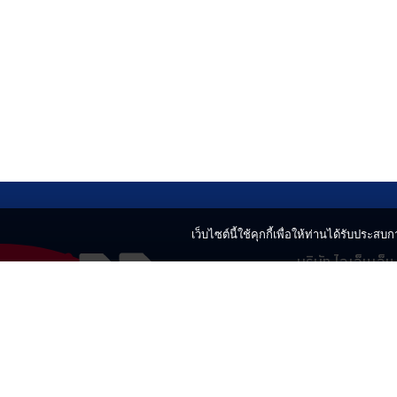
เว็บไซต์นี้ใช้คุกกี้เพื่อให้ท่านได้รับประสบกา
บริษัท ไอเอ็นเอ็
499 อาคารเบญ
แขวงลาดยาว เข
02-730-2424
innnews@gmai