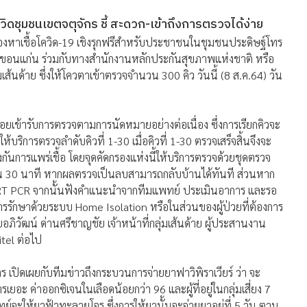
ดชุมชนเขตจตุจักร ชี้ สะดวก-เข้าถึงการตรวจได้ง่าย
องหาเชื้อโควิด-19 เชิงรุกฟรีสำหรับประชาชนในชุมชนประดิษฐ์โทร
ขอนแก่น ร่วมกับทางสำนักงานหลักประกันสุขภาพแห่งชาติ หรือ
้นด้าย ซึ่งให้โควตาเข้าตรวจจำนวน 300 คิว วันนี้ (8 ส.ค.64) วัน
ทยอยเข้ารับการตรวจตามการนัดหมายอย่างต่อเนื่อง ซึ่งการเรียกคิวจะ
ริการตรวจลำดับคิวที่ 1-30 เมื่อคิวที่ 1-30 ตรวจเสร็จสิ้นจึงจะ
ันการแพร่เชื้อ โดยจุดคัดกรองแห่งนี้ให้บริการตรวจด้วยชุดตรวจ
ใน 30 นาที หากผลตรวจเป็นลบสามารถกลับบ้านได้ทันที ส่วนหาก
 RT PCR จากนั้นฟังคำแนะนำจากทีมแพทย์ ประเมินอาการ และรอ
การรักษาด้วยระบบ Home Isolation หรือในส่วนของผู้ป่วยที่ต้องการ
ภิวัฒน์ ด่านศรีชาญชัย เจ้าหน้าที่กลุ่มเส้นด้าย ผู้ประสานงาน
tel ต่อไป
เปิดเผยกับทีมข่าวถึงกระบวนการจ่ายยาฟาวิพิราเวียร์ ว่า จะ
รเยอะ ค่าออกซิเจนในเลือดน้อยกว่า 96 และผู้ที่อยู่ในกลุ่มเสี่ยง 7
แพทย์จะให้ยาฟ้าทะลายโจร ซึ่งการให้ยานั้นจะจ่ายยาอยู่ที่ 5 วัน ตาม