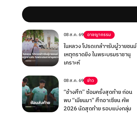
08 ส.ค. 69
อาชญากรรม
ในหลวง โปรดเกล้าฯรับผู้วายชนม์
เหตุกราดยิง ในพระบรมราชานุ
เคราะห์
08 ส.ค. 69
ข่าว
“ช้างศึก” ซ้อมครั้งสุดท้าย ก่อน
พบ “เมียนมา” ศึกอาเซียน คัพ
2026 นัดสุดท้าย รอบแบ่งกลุ่ม