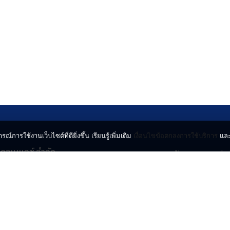
รณ์การใช้งานเว็บไซต์ที่ดียิ่งขึ้น เรียนรู้เพิ่มเติม
เงื่อนไขข้อตกลงการใช้บริการ
แล
น คอนเนกซ์ จำกัด
News
Lo
จจินดา ถนนกำแพงเพชร 6
Entertainment
Vi
ตจตุจักร กรุงเทพฯ 10900
Lifestyle
ร่
Horoscope
l.com
© 2024 INN NEWS. A