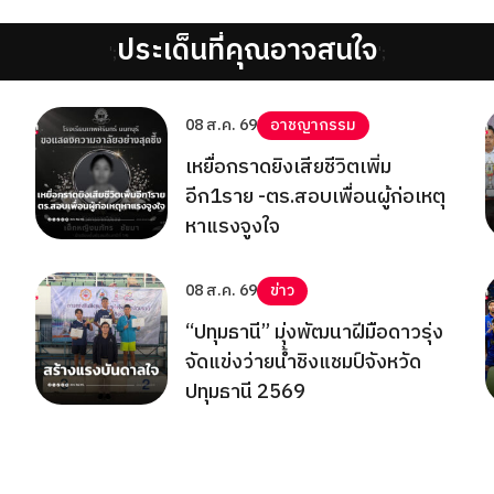
ประเด็นที่คุณอาจสนใจ
';
';
08 ส.ค. 69
อาชญากรรม
เหยื่อกราดยิงเสียชีวิตเพิ่ม
อีก1ราย -ตร.สอบเพื่อนผู้ก่อเหตุ
หาแรงจูงใจ
08 ส.ค. 69
ข่าว
“ปทุมธานี” มุ่งพัฒนาฝีมือดาวรุ่ง
จัดแข่งว่ายน้ำชิงแชมป์จังหวัด
ปทุมธานี 2569