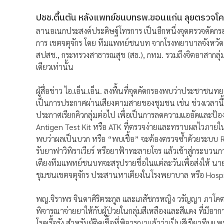
ปชช.ตื้นตัน หลังแพทย์ชนบทรพ.ขอนแก่น ลุยตรวจโควิ
ลานอเนกประสงค์ประดิษฐ์โทรการ เป็นอีกหนึ่งจุดตรวจคัดกร
การ เขตจตุจักร โดย ทีมแพทย์ชนบท จากโรงพยาบาลจังหวัด
สปสช., กระทรวงสาธารณสุข (สธ.), กทม. รวมถึงจิตอาสากลุ่มเส
เดียวเท่านั้น
ผู้สื่อข่าว ไอ.เอ็น.เอ็น. ลงพื้นที่จุดคัดกรองพบว่าประชาชน
เป็นการประกาศผ่านเสียงตามสายของชุมชน เช่น ช่วงเวลานี้ให้บ
ประกาศเรียกคิวกลุ่มต่อไป เพื่อเป็นการลดความแออัดและป้องก
Antigen Test Kit หรือ ATK ที่ตรวจง่ายและทราบผลไวภาย
พบว่าผลเป็นบวก หรือ “พบเชื้อ” จะต้องตรวจซ้ำด้วยระบบ
รับยาฟาวิพิราเวียร์ หรือยาฟ้าทะลายโจร แล้วเข้าสู่กระบวน
เตียงทีมแพทย์ชนบทจะสรุปรายชื่อในแต่ละวันเพื่อส่งให้ นายอ
ชุมชนเขตจตุจักร ประสานหาเตียงในโรงพยาบาล หรือ Hospi
พญ.จิราพร จินดาศิริตระกูล และเภสัชกรหญิง วรัญญา ภาโคตร 
พิจารณาจ่ายยาให้กับผู้ป่วยในกลุ่มสีเหลืองและสีแดง ที่มีอากา
โรคเรื้อรัง สำหรับผู้ติดเชื้อที่พิจารณาแล้วว่าเป็นสีเขียวทีม