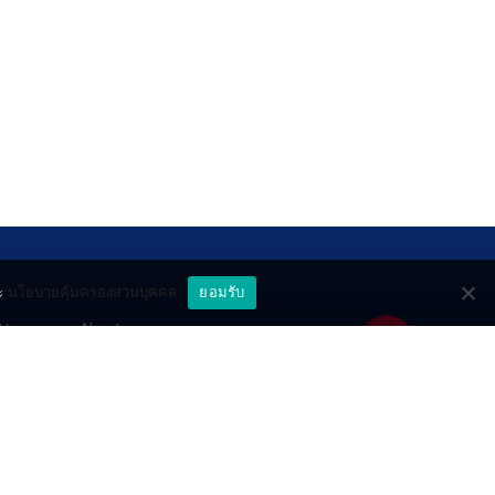
ะ
นโยบายคุ้มครองส่วนบุคคล
ยอมรับ
ttery
About
deo
Contact
วมด้วยช่วยกัน
PR by Dataxet
ll rights reserved.