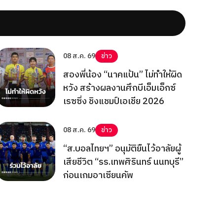
08 ส.ค. 69
ข่าว
สองพี่น้อง “นาคแป้น” ไม่ทำให้ผิด
หวัง สร้างผลงานศึกบีเอ็มเอ็กซ์
เรซซิ่ง ชิงแชมป์เอเชีย 2026
08 ส.ค. 69
ข่าว
“ส.บอลไทยฯ” อนุมัติยืนไว้อาลัยผู้
เสียชีวิต “รร.เทพศิรินทร์ นนทบุรี”
ก่อนเกมอาเซียนคัพ