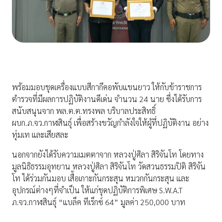
พร้อมมอบชุดเครื่องแบบสีกากีคอพับแขนยาว ให้กับข้าราชการ
ตำรวจที่มีผลการปฏิบัติงานดีเด่น จำนวน 24 นาย ซึ่งได้รับการ
สนับสนุนจาก พล.ต.ต.ทรงพล บริบาลประสิทธิ์
ผบก.ภ.จว.กาฬสินธุ์ เพื่อสร้างขวัญกำลังใจให้ผู้ที่ปฏิบัติงาน อย่าง
ทุ่มเท และเสียสละ
นอกจากยังได้รับความเมตตาจาก หลวงปู่ศิลา สิริจันโท โดยทาง
มูลนิธิธรรมอุทยาน หลวงปู่ศิลา สิริจันโท วัดสวนธรรมปิติ สิริจัน
โท ได้ร่วมกันมอบ เสื้อเกาะกันกระสุน หมวกกันกระสุน และ
อุปกรณ์ต่างๆที่จำเป็น ให้แก่ชุดปฏิบัติการพิเศษ S.W.A.T
ภ.จว.กาฬสินธุ์ “แบล็ค ทีเร็กซ์ 64” มูลค่า 250,000 บาท