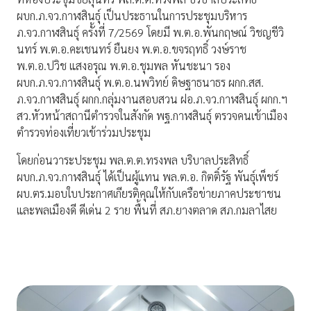
ผบก.ภ.จว.กาฬสินธุ์ เป็นประธานในการประชุมบริหาร
ภ.จว.กาฬสินธุ์ ครั้งที่ 7/2569 โดยมี พ.ต.อ.พันกฤษณ์ วิชญชีวิ
นทร์ พ.ต.อ.คะเชนทร์ ยืนยง พ.ต.อ.ขจรฤทธิ์ วงษ์ราช
พ.ต.อ.ปวิช แสงอรุณ พ.ต.อ.ชุมพล หันชะนา รอง
ผบก.ภ.จว.กาฬสินธุ์ พ.ต.อ.นพวิทย์ ดิษฐาธนาธร ผกก.สส.
ภ.จว.กาฬสินธุ์ ผกก.กลุ่มงานสอบสวน ฝอ.ภ.จว.กาฬสินธุ์ ผกก.ฯ
สว.หัวหน้าสถานีตำรวจในสังกัด พฐ.กาฬสินธุ์ ตรวจคนเข้าเมือง
ตำรวจท่องเที่ยวเข้าร่วมประชุม
โดยก่อนวาระประชุม พล.ต.ต.ทรงพล บริบาลประสิทธิ์
ผบก.ภ.จว.กาฬสินธุ์ ได้เป็นผู้แทน พล.ต.อ. กิตติ์รัฐ พันธุ์เพ็ชร์
ผบ.ตร.มอบใบประกาศเกียรติคุณให้กับเครือข่ายภาคประชาชน
และพลเมืองดี ดีเด่น 2 ราย พื้นที่ สภ.ยางตลาด สภ.กมลาไสย