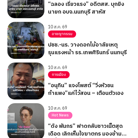
“ฉลอง เรี่ยวแรง” อดีตสส. บุกยิง
นายก อบจ.นนทบุรี สาหัส
10 ส.ค. 69
อาชญากรรม
ปชช.-นร. วางดอกไม้อาลัยเหตุ
รุนแรงหน้า รร.เทพศิรินทร์ นนทบุรี
10 ส.ค. 69
การเมือง
“อนุทิน” แจงโพสต์ “วิ่งหัวชน
กำแพง”แค่ไว้สอน – เตือนตัวเอง
10 ส.ค. 69
Hot News
“ดัง พันกร” ฟาดกลับชาวเน็ตสุด
เดือด เลิกเห็นใจฆาตกร มองข้าม