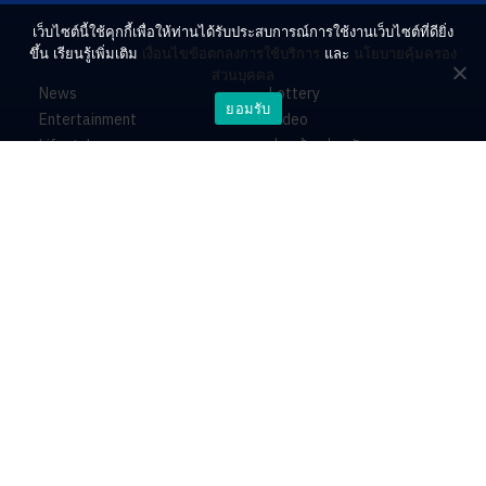
เว็บไซต์นี้ใช้คุกกี้เพื่อให้ท่านได้รับประสบการณ์การใช้งานเว็บไซต์ที่ดียิ่ง
ขึ้น เรียนรู้เพิ่มเติม
เงื่อนไขข้อตกลงการใช้บริการ
และ
นโยบายคุ้มครอง
ส่วนบุคคล
News
Lottery
ยอมรับ
Entertainment
Video
Lifestyle
ร่วมด้วยช่วยกัน
Horoscope
About
Contact
PR by Dataxet