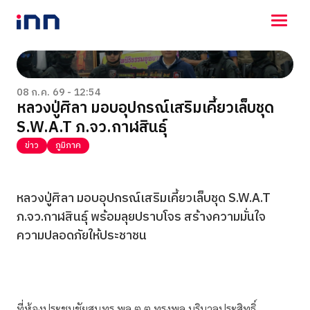
NEWS
ENTERTAINMENT
08 ก.ค. 69 - 12:54
หลวงปู่ศิลา มอบอุปกรณ์เสริมเคี้ยวเล็บชุด
LIFESTYLE
S.W.A.T ภ.จว.กาฬสินธุ์
HOROSCOPE
LOTTERY
ข่าว
ภูมิภาค
VIDEO
ร่วมด้วยช่วยกัน
หลวงปู่ศิลา มอบอุปกรณ์เสริมเคี้ยวเล็บชุด S.W.A.T
ภ.จว.กาฬสินธุ์ พร้อมลุยปราบโจร สร้างความมั่นใจ
ความปลอดภัยให้ประชาชน
ที่ห้องประชุมชัยสุนทร พล.ต.ต.ทรงพล บริบาลประสิทธิ์