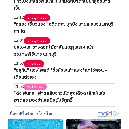
ห้าวเป้งนักเลงฟันน้ำนม ปกมีดสปาต้าไปยำคู่อริบาด
เจ็บ
12:12
อาชญากรรม
"ฉลอง เรี่ยวแรง" อดีตสส. บุกยิง นายก อบจ.นนทบุรี
สาหัส
12:04
อาชญากรรม
ปชช.-นร. วางดอกไม้อาลัยเหตุรุนแรงหน้า
รร.เทพศิรินทร์ นนทบุรี
11:53
การเมือง
"อนุทิน" แจงโพสต์ "วิ่งหัวชนกำแพง"แค่ไว้สอน -
เตือนตัวเอง
11:50
Hot News
“ดัง พันกร” ฟาดกลับชาวเน็ตสุดเดือด เลิกเห็นใจ
ฆาตกร มองข้ามเหยื่อผู้บริสุทธิ์