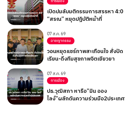
การเมือง
เปิดปมลับมติกรรมการสรรหา 4:0
“สรณ” หยุดปฏิบัติหน้าที่
07 ส.ค. 69
อาชญากรรม
วอนหยุดแชร์ภาพสะเทือนใจ สั่งปิด
เรียน-ดึงทีมสุขภาพจิตเยียวยา
07 ส.ค. 69
การเมือง
ปธ.วุฒิสภา หารือ”มิน ออง
ไลง์”ผลักดันความร่วมมือ2ประเทศ