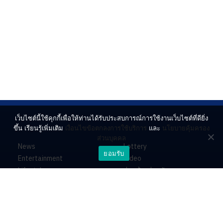
เว็บไซต์นี้ใช้คุกกี้เพื่อให้ท่านได้รับประสบการณ์การใช้งานเว็บไซต์ที่ดียิ่ง
ขึ้น เรียนรู้เพิ่มเติม
เงื่อนไขข้อตกลงการใช้บริการ
และ
นโยบายคุ้มครอง
ส่วนบุคคล
News
Lottery
ยอมรับ
Entertainment
Video
Lifestyle
ร่วมด้วยช่วยกัน
Horoscope
About