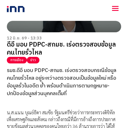
NEWS
ENTERTAINMENT
12 มิ.ย. 69 - 13:33
ดีอี มอบ PDPC-สกมช. เร่งตรวจสอบข้อมูล
LIFESTYLE
คนไทยรั่วไหล
HOROSCOPE
LOTTERY
การเมือง
ข่าว
VIDEO
รมช.ดีอี มอบ PDPC-สกมช. เร่งตรวจสอบกรณีข้อมูล
ร่วมด้วยช่วยกัน
คนไทยรั่วไหล อยู่ระหว่างตรวจสอบเป็นข้อมูลใหม่ หรือ
ข้อมูลรั่วในอดีต ย้ำ พร้อมดำเนินการตามกฎหมาย-
ปกป้องข้อมูลส่วนบุคคลเต็มที่
น.ส.แนน บุณย์ธิดา สมชัย รัฐมนตรีช่วยว่าการกระทรวงดิจิทัล
เพื่อเศรษฐกิจและสังคม กล่าวถึงกรณีที่มีการอ้างถึงการประกาศ
ขายข้อมูลส่วนบุคคลของคนไทยกว่า 36 ล้านรายการว่า ได้ให้