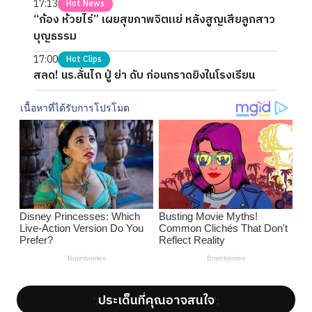
17:13
Hot News
“ก้อง ห้วยไร่” เผยสุขภาพจิตแย่ หลังสูญเสียลูกสาว
บุญธรรม
17:00
Hot Clips
สลด! นร.ลั่นไก ปู่ ย่า ดับ ก่อนกราดยิงในโรงเรียน
ประเด็นที่คุณอาจสนใจ
';
';