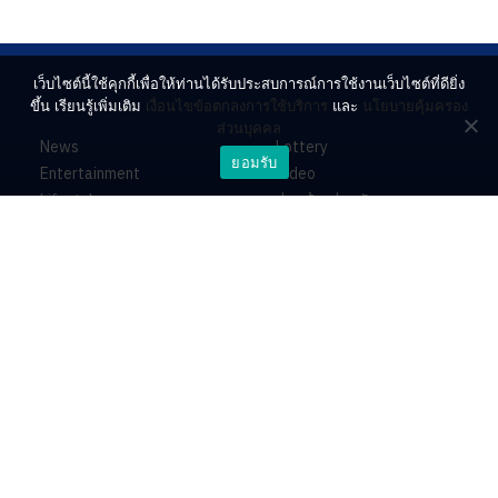
เว็บไซต์นี้ใช้คุกกี้เพื่อให้ท่านได้รับประสบการณ์การใช้งานเว็บไซต์ที่ดียิ่ง
ขึ้น เรียนรู้เพิ่มเติม
เงื่อนไขข้อตกลงการใช้บริการ
และ
นโยบายคุ้มครอง
ส่วนบุคคล
News
Lottery
ยอมรับ
Entertainment
Video
Lifestyle
ร่วมด้วยช่วยกัน
Horoscope
About
Contact
PR by Dataxet