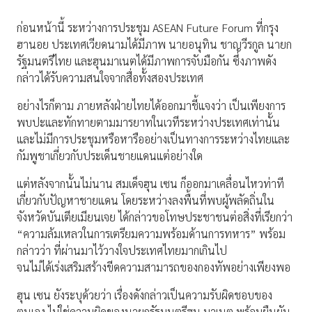
ก่อนหน้านี้ ระหว่างการประชุม ASEAN Future Forum ที่กรุง
ฮานอย ประเทศเวียดนามได้มีภาพ นายอนุทิน ชาญวีรกูล นายก
รัฐมนตรีไทย และฮุนมาเนตได้มีภาพการจับมือกัน ซึ่งภาพดัง
กล่าวได้รับความสนใจจากสื่อทั้งสองประเทศ
อย่างไรก็ตาม ภายหลังฝ่ายไทยได้ออกมาชี้แจงว่า เป็นเพียงการ
พบปะและทักทายตามมารยาทในเวทีระหว่างประเทศเท่านั้น
และไม่มีการประชุมหรือหารืออย่างเป็นทางการระหว่างไทยและ
กัมพูชาเกี่ยวกับประเด็นชายแดนแต่อย่างใด
แต่หลังจากนั้นไม่นาน สมเด็จฮุน เซน ก็ออกมาเคลื่อนไหวท่าที
เกี่ยวกับปัญหาชายแดน โดยระหว่างลงพื้นที่พบผู้พลัดถิ่นใน
จังหวัดบันเตียเมียนเจย ได้กล่าวขอโทษประชาชนต่อสิ่งที่เรียกว่า
“ความล้มเหลวในการเตรียมความพร้อมด้านการทหาร” พร้อม
กล่าวว่า ที่ผ่านมาไว้วางใจประเทศไทยมากเกินไป
จนไม่ได้เร่งเสริมสร้างขีดความสามารถของกองทัพอย่างเพียงพอ
ฮุน เซน ยังระบุด้วยว่า เรื่องดังกล่าวเป็นความรับผิดชอบของ
ตนเอง ไม่ใช่ความผิดของนายกรัฐมนตรีฮุน มาเนต พร้อมยืนยัน