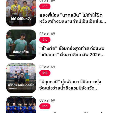
08 ส.ค. 69
ข่าว
สองพี่น้อง “นาคแป้น” ไม่ทำให้ผิด
หวัง สร้างผลงานศึกบีเอ็มเอ็กซ์เรซ
ซิ่ง ชิงแชมป์เอเชีย 2026
08 ส.ค. 69
ข่าว
“ช้างศึก” ซ้อมครั้งสุดท้าย ก่อนพบ
“เมียนมา” ศึกอาเซียน คัพ 2026
นัดสุดท้าย รอบแบ่งกลุ่ม
08 ส.ค. 69
ข่าว
“ปทุมธานี” มุ่งพัฒนาฝีมือดาวรุ่ง
จัดแข่งว่ายน้ำชิงแชมป์จังหวัด
ปทุมธานี 2569
08 ส.ค. 69
ข่าว