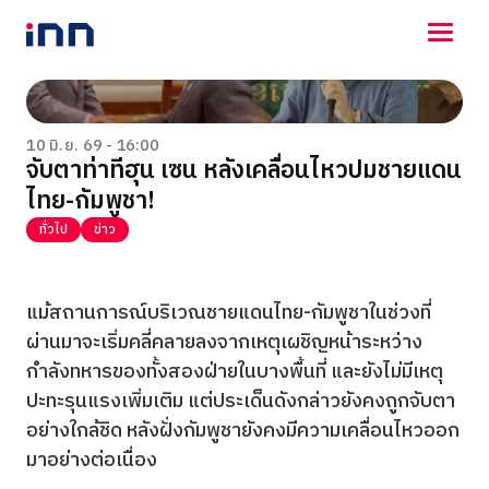
NEWS
ENTERTAINMENT
10 มิ.ย. 69 - 16:00
จับตาท่าทีฮุน เซน หลังเคลื่อนไหวปมชายแดน
LIFESTYLE
ไทย-กัมพูชา!
HOROSCOPE
LOTTERY
ทั่วไป
ข่าว
VIDEO
ร่วมด้วยช่วยกัน
แม้สถานการณ์บริเวณชายแดนไทย-กัมพูชาในช่วงที่
ผ่านมาจะเริ่มคลี่คลายลงจากเหตุเผชิญหน้าระหว่าง
กำลังทหารของทั้งสองฝ่ายในบางพื้นที่ และยังไม่มีเหตุ
ปะทะรุนแรงเพิ่มเติม แต่ประเด็นดังกล่าวยังคงถูกจับตา
อย่างใกล้ชิด หลังฝั่งกัมพูชายังคงมีความเคลื่อนไหวออก
มาอย่างต่อเนื่อง