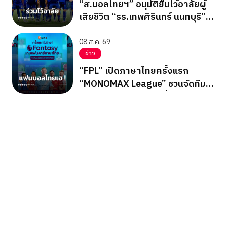
“ส.บอลไทยฯ” อนุมัติยืนไว้อาลัยผู้
เสียชีวิต “รร.เทพศิรินทร์ นนทบุรี”
ก่อนเกมอาเซียนคัพ
08 ส.ค. 69
ข่าว
“FPL” เปิดภาษาไทยครั้งแรก
“MONOMAX League” ชวนจัดทีม
ลุ้นรางวัลใหญ่ตลอดซีซั่น