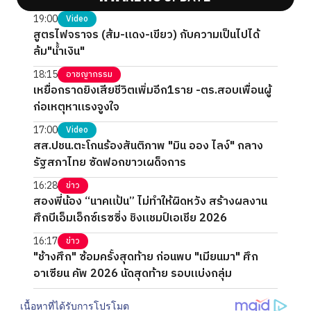
19:00
Video
สูตรไฟจราจร (ส้ม-แดง-เขียว) กับความเป็นไปได้
ล้ม"น้ำเงิน"
18:15
อาชญากรรม
เหยื่อกราดยิงเสียชีวิตเพิ่มอีก1ราย -ตร.สอบเพื่อนผู้
ก่อเหตุหาแรงจูงใจ
17:00
Video
สส.ปชน.ตะโกนร้องสันติภาพ "มิน ออง ไลง์" กลาง
รัฐสภาไทย ซัดฟอกขาวเผด็จการ
16:28
ข่าว
สองพี่น้อง “นาคแป้น” ไม่ทำให้ผิดหวัง สร้างผลงาน
ศึกบีเอ็มเอ็กซ์เรซซิ่ง ชิงแชมป์เอเชีย 2026
16:17
ข่าว
"ช้างศึก" ซ้อมครั้งสุดท้าย ก่อนพบ "เมียนมา" ศึก
อาเซียน คัพ 2026 นัดสุดท้าย รอบแบ่งกลุ่ม