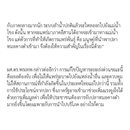
กับภาคกลางมากนัก ระบบลำน้ำปกติแล้วจะไหลออกไปยังแม่น้ำ
โขง ดังนั้น หากจะแพร่มาภาคอีสานได้อาจจะเข้ามาทางแม่น้ำ
โขง แต่ตัวการที่ทำให้เกิดการแพร่พันธุ์ คือ มนุษย์ที่นำพาปลา
หมอคางดำเข้ามา จึงต้องให้ความสำคัญในเรื่องนี้ด้วย”
ผศ.ดร.พรเทพ กล่าวต่ออีกว่า การแก้ไขปัญหาระยะเร่งด่วนขณะนี้
คือเจอต้องจับ เพื่อไม่ให้แพร่ระบาดไปยังแหล่งน้ำอื่น และควบคุม
ไม่ให้สถานการณ์ที่กำลังเกิดขึ้นในประเทศไทยแย่ไปกว่านี้ รวมทั้ง
การใช้ประโยชน์จากปลา ซึ่งภาครัฐอาจเข้ามาช่วยเพิ่มแรงจูงใจได้
ด้วยการเพิ่มมูลค่า เพื่อให้ประชาชนต้องการจับปลาหมอคางดำ
มากยิ่งขึ้นโดยเฉพาะกับการนำไปบริโภค อย่างไรก็ตาม