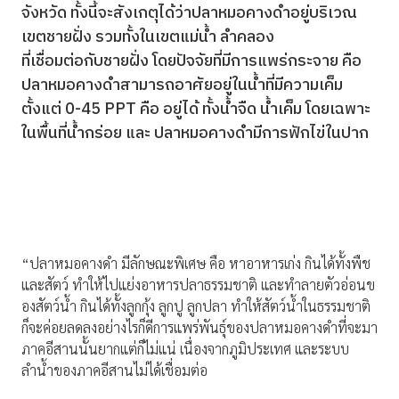
จังหวัด ทั้งนี้จะสังเกตุได้ว่าปลาหมอคางดำอยู่บริเวณ
เขตชายฝั่ง รวมทั้งในเขตแม่น้ำ ลำคลอง
ที่เชื่อมต่อกับชายฝั่ง โดยปัจจัยที่มีการแพร่กระจาย คือ
ปลาหมอคางดำสามารถอาศัยอยู่ในน้ำที่มีความเค็ม
ตั้งแต่ 0-45 PPT คือ อยู่ได้ ทั้งน้ำจืด น้ำเค็ม โดยเฉพาะ
ในพื้นที่น้ำกร่อย และ ปลาหมอคางดำมีการฟักไข่ในปาก
“ปลาหมอคางดำ มีลักษณะพิเศษ คือ หาอาหารเก่ง กินได้ทั้งพืช
และสัตว์ ทำให้ไปแย่งอาหารปลาธรรมชาติ และทำลายตัวอ่อนข
องสัตว์น้ำ กินได้ทั้งลูกกุ้ง ลูกปู ลูกปลา ทำให้สัตว์น้ำในธรรมชาติ
ก็จะค่อยลดลงอย่างไรก็ดีการแพร่พันธุ์ของปลาหมอคางดำที่จะมา
ภาคอีสานนั้นยากแต่ก็ไม่แน่ เนื่องจากภูมิประเทศ และระบบ
ลำน้ำของภาคอีสานไม่ได้เชื่อมต่อ