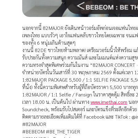
นอกจากนี้ 82MAJOR ยังเดินหน้าวอร์มอัพก่
อนเจอแฟนไทยแบบ
เพลงไทย แบบรัวๆ เอาใจแฟนคลับชาวไทยโดยเฉพาะ จนแฟนๆ 
ของทั้ง 6 หนุ่มเกินต้านสุดๆ
งานนี้ 82DE ชาวไทยห้ามพลาด! เตรียมวอร์มนิ้วให้พร้อม แล
รับประกันทั้งความสนุก ความมันส์ และโมเมนต์แห่งความสุข
ความทรงจำสุดพิเศษร่
วมกันในงาน “82MAJOR CONCERT 
จำหน่ายบัตรในวันเสาร์
ที่ 30 พฤษภาคม 2569 ตั้งแต่เวลา 
1:82MAJOR PACKAGE 5,500 / 1:1 SELFIE PACKAGE 5,500
ที่นั่ง) ทั้งนี้ความพิเศษสำหรับผู้ที่ถื
อบัตรราคา 5,500 บาททุกแพ
1:82MAJOR / 1:1 Selfie / Fansign ในราคาสุดคุ้ม สิทธิ์ละ 2
เวลา 18.00 น. เป็นต้นไป ผ่านทาง
www.imethai.com
นอกจา
Soundcheck, พร้อมรับโปสเตอร์ และบัตรแข็งที่ระลึกอีกด้วย
ติดตามรายละเอียดเพิ่มเติมได้ที่
Facebook และ TikTok : @i
#82MAJOR
#BEBEOM #BE_THE_TIGER