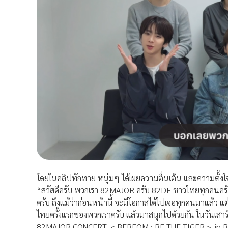
โดยในคลิปทักทาย หนุ่มๆ ได้เผยความตื่นเต้น และความตั้งใจท
“สวัสดีครับ พวกเรา 82MAJOR ครับ 82DE ชาวไทยทุกคนครับ 
ครับ ถึงแม้ว่าก่อนหน้านี้ จะมีโอกาสได้ไปเจอทุกคนมาแล้ว แต่ใ
ไทยครั้งแรกของพวกเราครับ แล้วมาสนุกไปด้วยกัน ในวันเสาร์ท
82MAJOR CONCERT ＜BEBEOM : BE THE TIGER＞ in BANG