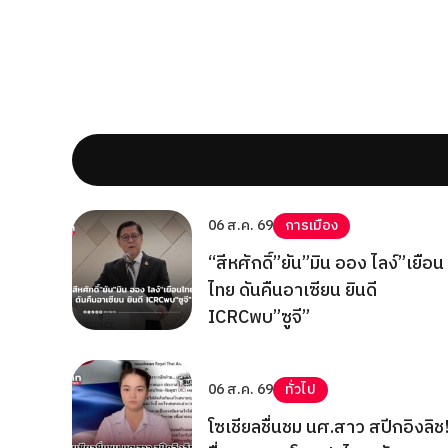
06 ส.ค. 69
การเมือง
“สีหศักดิ์”ยัน”มิน ออง ไลง์”เยือน
ไทย ดันคืนอาเซียน ยินดี
ICRCพบ”ซูจี”
06 ส.ค. 69
ทั่วไป
โซเชียลชื่นชม นศ.สาว สปีกอิงลิช