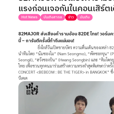
แรงก่อนเจอกันในคอนเสิร์ตเดี
Hot News
บันเทิงสากล
ข่าว
บันเทิง
82MAJOR ส่งเสียงคำรามอ้อน 82DE ไทย! วอร์มคว
นี้ – การันตีครั้งนี้ทำถึงแน่นอน!
ยิ่งใกล้วันเปิดขายบัตร ความตื่นเต้นของเหล่า 82DE ชาว
นำทีมโดย “นัมซองโม” (Nam Seongmo), “พัคซอกจุน” (Pa
Seongil), “ฮวังซองบิน” (Hwang Seongbin) และ “คิมโดกยุ
ไทย เพื่อชวนทุกคนมาร่วมสร้
างความทรงจำสุดพิเศษกว่าครั้
ง
CONCERT <BEBEOM : BE THE TIGER> in BANGKOK” ซึ่งจะจั
บีเคเค