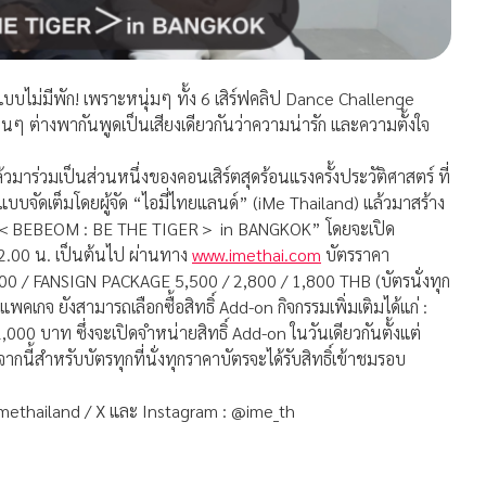
ไม่มีพัก! เพราะหนุ่มๆ ทั้ง 6 เสิร์ฟคลิป Dance Challenge
ต่างพากันพูดเป็นเสียงเดียวกั
นว่าความน่ารัก และความตั้งใจ
้วมาร่วมเป็นส่วนหนึ่
งของคอนเสิร์ตสุดร้อนแรงครั้
งประวัติศาสตร์ ที่
แบบจัดเต็
มโดยผู้จัด “ไอมี่ไทยแลนด์” (iMe Thailand) แล้วมาสร้าง
＜BEBEOM : BE THE TIGER＞ in BANGKOK” โดยจะเปิด
12.00 น. เป็นต้นไป ผ่านทาง
www.imethai.com
บัตรราคา
 / FANSIGN PACKAGE 5,500 / 2,800 / 1,800 THB (บัตรนั่งทุก
คเกจ ยังสามารถเลือกซื้อสิทธิ์ Add-on กิจกรรมเพิ่มเติมได้แก่ :
,000 บาท ซึ่งจะเปิดจำหน่ายสิทธิ์ Add-on ในวันเดียวกันตั้งแต่
กนี้สำหรับบัตรทุกที่นั่
งทุกราคาบัตรจะได้รับสิทธิ์เข้
าชมรอบ
methailand / X และ Instagram : @ime_th