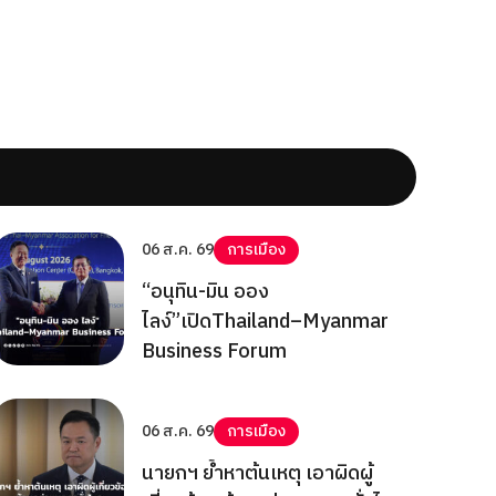
06 ส.ค. 69
การเมือง
“อนุทิน-มิน ออง
ไลง์”เปิดThailand–Myanmar
Business Forum
06 ส.ค. 69
การเมือง
นายกฯ ย้ำหาต้นเหตุ เอาผิดผู้