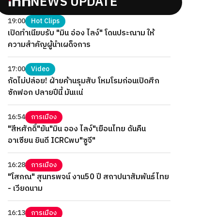
NEWS UPDATE
19:00
Hot Clips
เปิดทำเนียบรับ "มิน อ่อง ไลง์" โดนประณาม ให้
ความสำคัญผู้นำเผด็จการ
17:00
Video
กัดไม่ปล่อย! ฝ่ายค้านรุมสับ โหมโรมก่อนเปิดศึก
ซักฟอก ปลายปีนี้ มันแน่
16:54
การเมือง
"สีหศักดิ์"ยัน"มิน ออง ไลง์"เยือนไทย ดันคืน
อาเซียน ยินดี ICRCพบ"ซูจี"
16:28
การเมือง
"โสภณ" สุนทรพจน์ งาน50 ปี สถาปนาสัมพันธ์ไทย
- เวียดนาม
16:13
การเมือง