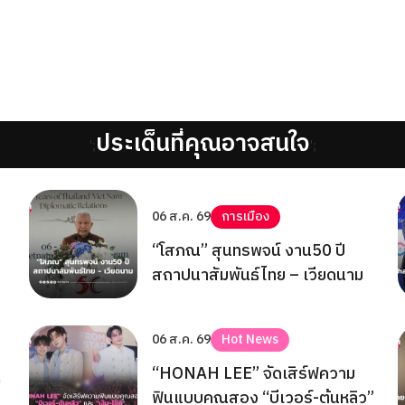
ประเด็นที่คุณอาจสนใจ
';
';
06 ส.ค. 69
การเมือง
“โสภณ” สุนทรพจน์ งาน50 ปี
สถาปนาสัมพันธ์ไทย – เวียดนาม
06 ส.ค. 69
Hot News
“HONAH LEE” จัดเสิร์ฟความ
!
ฟินแบบคูณสอง “บีเวอร์-ต้นหลิว”