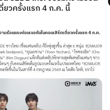
่ยวครั้งแรก 4 ก.ค. นี้
ามร้อนแรงก่อนเจอกั
นในคอนเสิร์ตเดี่ยวครั้งแรก 4 ก.ค.
ไทย (ชื่อแฟนคลับ) ก็ยิ่งพุ่งสูงขึ้น ล่าสุด 6 หนุ่ม 82MAJOR
rk Seokjoon), “ยุนเยชาน” (Yoon Yechan), “โชซองอิล” (Cho
น” (Kim Dogyun) แท็กทีมส่งคลิปทักทายสุดพิเศษถึ
งแฟนๆ ชาว
ไหนๆ กับคอนเสิร์ตเต็มรูปแบบครั้
งแรกในประเทศไทย “82MAJOR
ดขึ้นในวันเสาร์ที่ 4 กรกฎาคม 2569 ณ ไอเดีย ไลฟ์, บราโว่