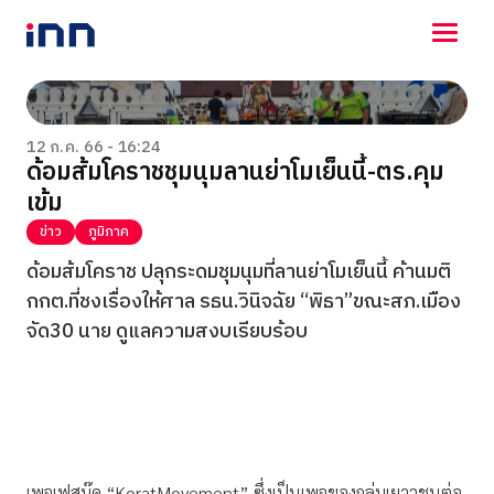
NEWS
ENTERTAINMENT
12 ก.ค. 66 - 16:24
ด้อมส้มโคราชชุมนุมลานย่าโมเย็นนี้-ตร.คุม
LIFESTYLE
เข้ม
HOROSCOPE
LOTTERY
ข่าว
ภูมิภาค
VIDEO
ด้อมส้มโคราช ปลุกระดมชุมนุมที่ลานย่าโมเย็นนี้ ค้านมติ
ร่วมด้วยช่วยกัน
กกต.ที่ชงเรื่องให้ศาล รธน.วินิจฉัย “พิธา”ขณะสภ.เมือง
จัด30 นาย ดูแลความสงบเรียบร้อบ
เพจเฟสบุ๊ค “KoratMovement” ซึ่งเป็นเพจของกลุ่มเยาวชนต่อ