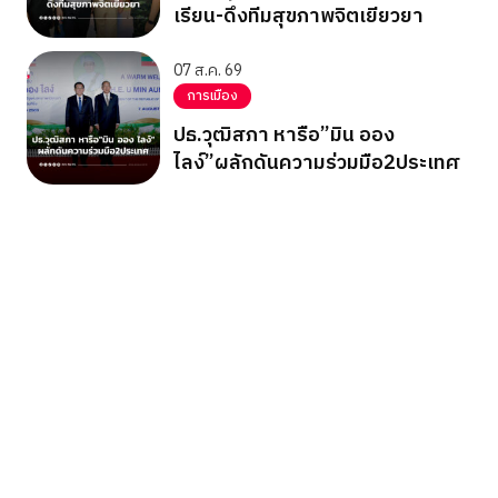
เรียน-ดึงทีมสุขภาพจิตเยียวยา
07 ส.ค. 69
การเมือง
ปธ.วุฒิสภา หารือ”มิน ออง
ไลง์”ผลักดันความร่วมมือ2ประเทศ