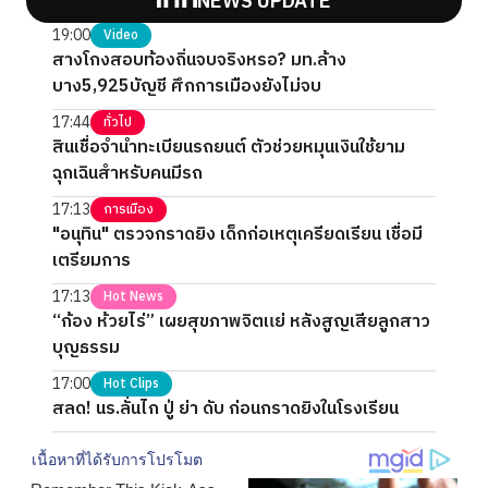
NEWS UPDATE
19:00
Video
สางโกงสอบท้องถิ่นจบจริงหรอ? มท.ล้าง
บาง5,925บัญชี ศึกการเมืองยังไม่จบ
17:44
ทั่วไป
สินเชื่อจำนำทะเบียนรถยนต์ ตัวช่วยหมุนเงินใช้ยาม
ฉุกเฉินสำหรับคนมีรถ
17:13
การเมือง
"อนุทิน" ตรวจกราดยิง เด็กก่อเหตุเครียดเรียน เชื่อมี
เตรียมการ
17:13
Hot News
“ก้อง ห้วยไร่” เผยสุขภาพจิตแย่ หลังสูญเสียลูกสาว
บุญธรรม
17:00
Hot Clips
สลด! นร.ลั่นไก ปู่ ย่า ดับ ก่อนกราดยิงในโรงเรียน