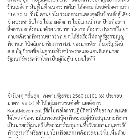
ร้านเผด็จการในพื้นที่ จ.นครราชสีมา ได้ออกมาโพสต์ข้อความว่า
“16.30 น. วันนี้ ลานย่าโม ร่วมออกมาแสดงจุดยืนปักหลักสู้ เคียง
ข้างประชาธิปไตย ไม่เอาเผด็จการ ไม่มีแกนนำ เอาป้ายที่อยาก
สื่อสารบอกสังคมมาด้วย ว่าเราชาวโคราช ต้องการประชาธิไตย”
ภายหลังจากที่ทราบข่าวว่า ก.ก.ต.ได้ส่งเรื่องให้ศาลรัฐธรรมนูญ
พิจารณาวินิจฉัยสมาชิกภาพ ส.ส. ของนายพิธา ลิ้มเจริญรัตน์
ส.ส.บัญชีรายชื่อ ในฐานะหัวหน้าพรรคและแคนดิเดตนายก
รัฐมนตรีพรรคก้าวไกล เป็นผู้ถือหุ้น บมจ.ไอทีวี
ซึ่งมีเหตุ “สิ้นสุด” ลงตามรัฐธรรม 2560 ม.101 (6) ประกอบ
มาตรา 98 (3) ทำให้กลุ่มเยาวชนต่อต้านเผด็จการ
KoratMovement รู้สึกไม่พอใจการปฏิบัติหน้าที่ของ ก.ก.ต.และ
ได้โฟสต์ข้อความในเพจเพสบุ๊ค เพื่อระดมผู้สนับสนุนนายพิธาฯ
เป็นนายกรัฐมนตรี ให้ออกมาร่วมชุมชนที่บริเวณลานอนุสาวรีย์
ท้าวสุรนารี หรือลานย่าโม เพื่อแสดงพลังมวลชนว่าไม่เห็นด้วย