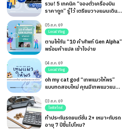
รวม! 5 เทคนิค “จองตั๋วเครื่องบิน
ราคาถูก” รู้ไว้ เตรียมวางแผนเดิน
ทาง
05 ส.ค. 69
Local Vlog
ตามให้ทัน “10 คำศัพท์ Gen Alpha”
พร้อมคำแปล เข้าใจง่าย
04 ส.ค. 69
Local Vlog
oh my cat god “เทพแมวให้พร”
แบบทดสอบใหม่ คุณมีเทพแมวแบบ
ไหน
03 ส.ค. 69
ไลฟ์สไตล์
ทำประกันรถยนต์ชั้น 2+ เหมาะกับรถ
อายุ 7 ปีขึ้นไปไหม?