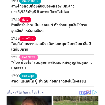
19:00
คลิปข่าวทั่วไป
สางโกงสอบท้องถิ่นจบจริงหรอ? มท.ล้าง
บาง5,925บัญชี ศึกการเมืองยังไม่จบ
17:44
ทั่วไป
สินเชื่อจำนำทะเบียนรถยนต์ ตัวช่วยหมุนเงินใช้ยาม
ฉุกเฉินสำหรับคนมีรถ
17:13
การเมือง
"อนุทิน" ตรวจกราดยิง เด็กก่อเหตุเครียดเรียน เชื่อมี
เตรียมการ
17:13
Hot News
“ก้อง ห้วยไร่” เผยสุขภาพจิตแย่ หลังสูญเสียลูกสาว
บุญธรรม
17:00
Hot Clips
สลด! นร.ลั่นไก ปู่ ย่า ดับ ก่อนกราดยิงในโรงเรียน