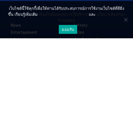
เว็บไซต์นี้ใช้คุกกี้เพื่อให้ท่านได้รับประสบการณ์การใช้งานเว็บไซต์ที่ดียิ่ง
ขึ้น เรียนรู้เพิ่มเติม
เงื่อนไขข้อตกลงการใช้บริการ
และ
นโยบายคุ้มครอง
ส่วนบุคคล
News
Lottery
ยอมรับ
Entertainment
Video
Lifestyle
ร่วมด้วยช่วยกัน
Horoscope
About
Contact
PR by Dataxet