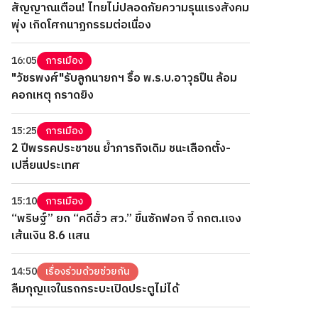
สัญญาณเตือน! ไทยไม่ปลอดภัยความรุนแรงสังคม
พุ่ง เกิดโศกนาฏกรรมต่อเนื่อง
16:05
การเมือง
"วัชรพงศ์"รับลูกนายกฯ รื้อ พ.ร.บ.อาวุธปืน ล้อม
คอกเหตุ กราดยิง
15:25
การเมือง
2 ปีพรรคประชาชน ย้ำภารกิจเดิม ชนะเลือกตั้ง-
เปลี่ยนประเทศ
15:10
การเมือง
“พริษฐ์” ยก “คดีฮั้ว สว.” ขึ้นซักฟอก จี้ กกต.แจง
เส้นเงิน 8.6 แสน
14:50
เรื่องร่วมด้วยช่วยกัน
ลืมกุญแจในรถกระบะเปิดประตูไม่ได้