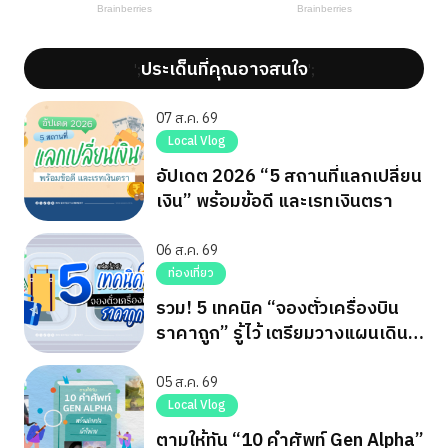
ประเด็นที่คุณอาจสนใจ
';
';
07 ส.ค. 69
Local Vlog
อัปเดต 2026 “5 สถานที่แลกเปลี่ยน
เงิน” พร้อมข้อดี และเรทเงินตรา
06 ส.ค. 69
ท่องเที่ยว
รวม! 5 เทคนิค “จองตั๋วเครื่องบิน
ราคาถูก” รู้ไว้ เตรียมวางแผนเดิน
ทาง
05 ส.ค. 69
Local Vlog
ตามให้ทัน “10 คำศัพท์ Gen Alpha”