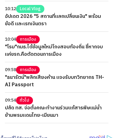
10:12
Local Vlog
อัปเดต 2026 "5 สถานที่แลกเปลี่ยนเงิน" พร้อม
ข้อดี และเรทเงินตรา
10:04
การเมือง
"โรม"กมธ.ได้ข้อมูลใหม่โกงสอบท้องถิ่น ชี้หากจบ
แค่ขรก.คือตัดตอนการเมือง
09:58
การเมือง
"ธนารัตน์"พลิกเสียงค้าน แจงรับบทวิทยากร TH-
AI Passport
09:54
ทั่วไป
ปลัด ทส. จ่อตั้งคณะทำงานร่วมแก้สารพิษแม่น้ำ
ข้ามพรมแดนไทย-เมียนมา