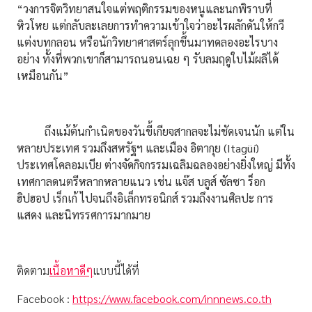
“วงการจิตวิทยาสนใจแต่พฤติกรรมของหนูและนกพิราบที่
หิวโหย แต่กลับละเลยการทำความเข้าใจว่าอะไรผลักดันให้กวี
แต่งบทกลอน หรือนักวิทยาศาสตร์ลุกขึ้นมาทดลองอะไรบาง
อย่าง ทั้งที่พวกเขาก็สามารถนอนเฉย ๆ รับลมฤดูใบไม้ผลิได้
เหมือนกัน”
ถึงแม้ต้นกำเนิดของวันขี้เกียจสากลจะไม่ชัดเจนนัก แต่ใน
หลายประเทศ รวมถึงสหรัฐฯ และเมือง อิตากุย (Itagüí)
ประเทศโคลอมเบีย ต่างจัดกิจกรรมเฉลิมฉลองอย่างยิ่งใหญ่ มีทั้ง
เทศกาลดนตรีหลากหลายแนว เช่น แจ๊ส บลูส์ ซัลซา ร็อก
ฮิปฮอป เร็กเก้ ไปจนถึงอิเล็กทรอนิกส์ รวมถึงงานศิลปะ การ
แสดง และนิทรรศการมากมาย
ติดตาม
เนื้อหาดีๆ
แบบนี้ได้ที่
Facebook :
https://www.facebook.com/innnews.co.th