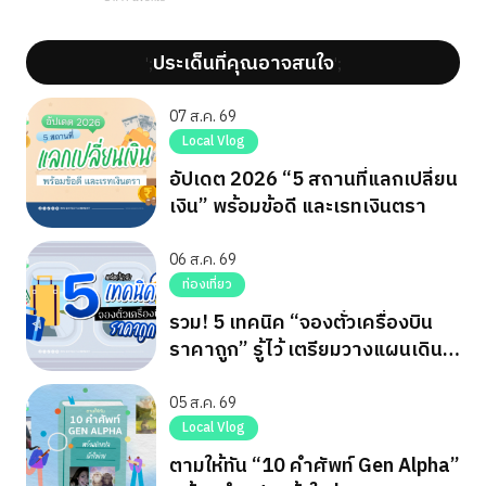
ประเด็นที่คุณอาจสนใจ
';
';
07 ส.ค. 69
Local Vlog
อัปเดต 2026 “5 สถานที่แลกเปลี่ยน
เงิน” พร้อมข้อดี และเรทเงินตรา
06 ส.ค. 69
ท่องเที่ยว
รวม! 5 เทคนิค “จองตั๋วเครื่องบิน
ราคาถูก” รู้ไว้ เตรียมวางแผนเดิน
ทาง
05 ส.ค. 69
Local Vlog
ตามให้ทัน “10 คำศัพท์ Gen Alpha”