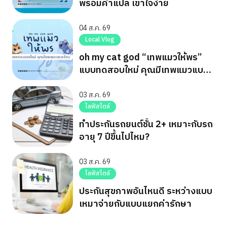
พร้อมคำแปล เข้าใจง่าย
04 ส.ค. 69
Local Vlog
oh my cat god “เทพแมวให้พร”
แบบทดสอบใหม่ คุณมีเทพแมวแบบ
ไหน
03 ส.ค. 69
ไลฟ์สไตล์
ทำประกันรถยนต์ชั้น 2+ เหมาะกับรถ
อายุ 7 ปีขึ้นไปไหม?
03 ส.ค. 69
ไลฟ์สไตล์
ประกันสุขภาพอันไหนดี ระหว่างแบบ
เหมาจ่ายกับแบบแยกค่ารักษา