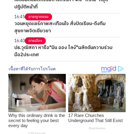
ปฏิบัติหน้าที่
16:45
อาชญากรรม
วอนหยุดแชร์ภาพสะเทือนใจ สั่งปิดเรียน-ดึงทีม
สุขภาพจิตเยียวยา
16:40
การเมือง
ปธ.วุฒิสภา หารือ"มิน ออง ไลง์"ผลักดันความร่วม
มือ2ประเทศ