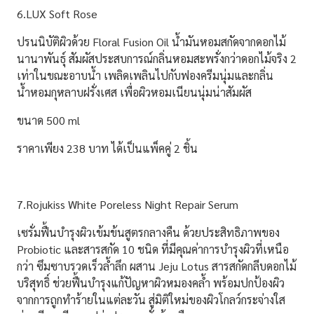
6.LUX Soft Rose
ปรนนิบัติผิวด้วย Floral Fusion Oil น้ำมันหอมสกัดจากดอกไม้
นานาพันธุ์ สัมผัสประสบการณ์กลิ่นหอมสะพรั่งกว่าดอกไม้จริง 2
เท่าในขณะอาบน้ำ เพลิดเพลินไปกับฟองครีมนุ่มและกลิ่น
น้ำหอมกุหลาบฝรั่งเศส เพื่อผิวหอมเนียนนุ่มน่าสัมผัส
ขนาด 500 ml
ราคาเพียง 238 บาท ได้เป็นแพ็คคู่ 2 ชิ้น
7.Rojukiss White Poreless Night Repair Serum
เซรั่มฟื้นบำรุงผิวเข้มข้นสูตรกลางคืน ด้วยประสิทธิภาพของ
Probiotic และสารสกัด 10 ชนิด ที่มีคุณค่าการบำรุงผิวที่เหนือ
กว่า ซึมซาบรวดเร็วล้ำลึก ผสาน Jeju Lotus สารสกัดกลีบดอกไม้
บริสุทธิ์ ช่วยฟื้นบำรุงแก้ปัญหาผิวหมองคล้ำ
พร้อมปกป้องผิว
จากการถูกทำร้ายในแต่ละวัน
สู่มิติใหม่ของผิวโกลว์กระจ่างใส