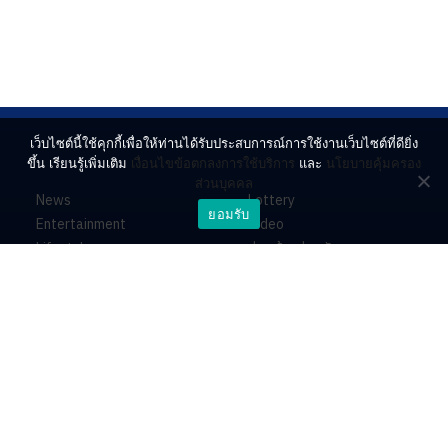
เว็บไซต์นี้ใช้คุกกี้เพื่อให้ท่านได้รับประสบการณ์การใช้งานเว็บไซต์ที่ดียิ่ง
ขึ้น เรียนรู้เพิ่มเติม
เงื่อนไขข้อตกลงการใช้บริการ
และ
นโยบายคุ้มครอง
ส่วนบุคคล
News
Lottery
ยอมรับ
Entertainment
Video
Lifestyle
ร่วมด้วยช่วยกัน
Horoscope
About
Contact
PR by Dataxet