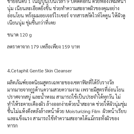
ขายอันดับ 1 ในญี่ปุ่นเป็นเวลา 9 ปีติดต่อกัน
ด้วยฟองโฟมหนา
นุ่ม เนียนละเอียดยิ่งขึ้น
ช่วยทำความสะอาดผิวของคุณอย่าง
อ่อนโยน
พร้อมมอยเจอร์ไรเซอร์ จากสารสกัดไวท์โคคูน ให้ผิวดู
เนียนนุ่ม ชุ่มชื้นกว่าที่เคย
ขนาด 120 g
ลดราคาจาก 179 เหลือเพียง 159 บาท
4.Cetaphil Gentle Skin Cleanser
ผลิตภัณฑ์ยอดนิยมสูตรเฉพาะของเซตาฟิลที่ได้รับรางวัล
มากมายจากกูรูด้านความสวยความงาม เพราะมีสูตรที่อ่อนโยน
ปราศจากสบู่ และน้ำหอม สามารถใช้เป็นประจำได้ทุกวัน ไม่
ทำให้ระคายเคืองผิว ล้างออกง่ายด้วยน้ำสะอาด ช่วยให้ผิวนุ่มชุ่ม
ชื้นไม่แห้งตึงหลังล้างหน้าด้วย Moisturizing Film ผิวหน้าเรียบ
และแข็งแรง สามารถใช้ทำความสะอาดได้แม้กระทั่งผิวของ
ทารก