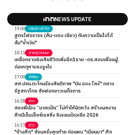
NEWS UPDATE
19:00
คลิปข่าวทั่วไป
สูตรไฟจราจร (ส้ม-แดง-เขียว) กับความเป็นไปได้
ล้ม"น้ำเงิน"
18:15
อาชญากรรม
เหยื่อกราดยิงเสียชีวิตเพิ่มอีก1ราย -ตร.สอบเพื่อนผู้
ก่อเหตุหาแรงจูงใจ
17:00
Video
สส.ปชน.ตะโกนร้องสันติภาพ "มิน ออง ไลง์" กลาง
รัฐสภาไทย ซัดฟอกขาวเผด็จการ
16:28
ข่าว
สองพี่น้อง “นาคแป้น” ไม่ทำให้ผิดหวัง สร้างผลงาน
ศึกบีเอ็มเอ็กซ์เรซซิ่ง ชิงแชมป์เอเชีย 2026
16:17
ข่าว
"ช้างศึก" ซ้อมครั้งสุดท้าย ก่อนพบ "เมียนมา" ศึก