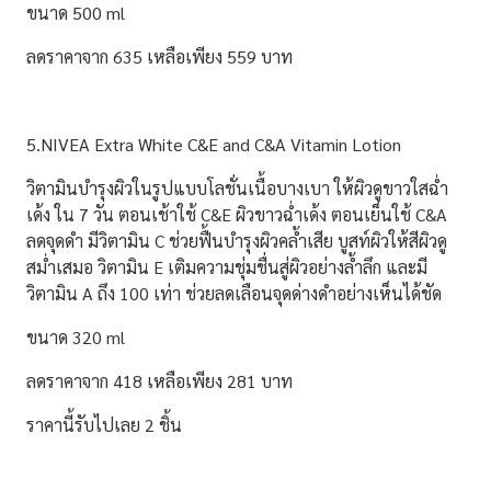
ขนาด 500 ml
ลดราคาจาก 635 เหลือเพียง 559 บาท
5.NIVEA Extra White C&E and C&A Vitamin Lotion
วิตามินบำรุงผิวในรูปแบบโลชั่นเนื้อบางเบา ให้ผิวดูขาวใสฉ่ำ
เด้ง ใน 7 วัน
ตอนเช้าใช้ C&E ผิวขาวฉ่ำเด้ง ตอนเย็นใช้ C&A
ลดจุดดำ มีวิตามิน C ช่วยฟื้นบำรุงผิวคล้ำเสีย บูสท์ผิวให้สีผิวดู
สม่ำเสมอ วิตามิน E เติมความชุ่มชื่นสู่ผิวอย่างล้ำลึก และมี
วิตามิน A ถึง 100 เท่า ช่วยลดเลือนจุดด่างดำอย่างเห็นได้ชัด
ขนาด 320 ml
ลดราคาจาก 418 เหลือเพียง 281 บาท
ราคานี้รับไปเลย 2 ชิ้น