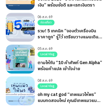
เงิน” พร้อมข้อดี และเรทเงินตรา
06 ส.ค. 69
ท่องเที่ยว
รวม! 5 เทคนิค “จองตั๋วเครื่องบิน
ราคาถูก” รู้ไว้ เตรียมวางแผนเดิน
ทาง
05 ส.ค. 69
Local Vlog
ตามให้ทัน “10 คำศัพท์ Gen Alpha”
พร้อมคำแปล เข้าใจง่าย
04 ส.ค. 69
Local Vlog
oh my cat god “เทพแมวให้พร”
แบบทดสอบใหม่ คุณมีเทพแมวแบบ
ไหน