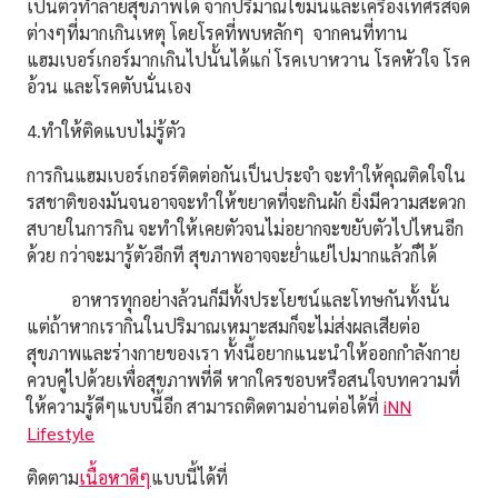
เป็นตัวทำลายสุขภาพได้ จากปริมาณไขมันและเครื่องเทศรสจัด
ต่างๆที่มากเกินเหตุ โดยโรคที่พบหลักๆ จากคนที่ทาน
แฮมเบอร์เกอร์มากเกินไปนั้นได้แก่ โรคเบาหวาน โรคหัวใจ โรค
อ้วน และโรคตับนั่นเอง
4.ทำให้ติดแบบไม่รู้ตัว
การกินแฮมเบอร์เกอร์ติดต่อกันเป็นประจำ จะทำให้คุณติดใจใน
รสชาติของมันจนอาจจะทำให้ขยาดที่จะกินผัก ยิ่งมีความสะดวก
สบายในการกิน จะทำให้เคยตัวจนไม่อยากจะขยับตัวไปไหนอีก
ด้วย กว่าจะมารู้ตัวอีกที สุขภาพอาจจะย่ำแย่ไปมากแล้วก็ได้
อาหารทุกอย่างล้วนก็มีทั้งประโยชน์และโทษกันทั้งนั้น
แต่ถ้าหากเรากินในปริมาณเหมาะสมก็จะไม่ส่งผลเสียต่อ
สุขภาพและร่างกายของเรา ทั้งนี้อยากแนะนำให้ออกกำลังกาย
ควบคู่ไปด้วยเพื่อสุขภาพที่ดี
หากใครชอบหรือสนใจบทความที่
ให้ความรู้ดีๆแบบนี้อีก
สามารถติดตามอ่านต่อได้ที่
iNN
Lifestyle
ติดตาม
เนื้อหาดีๆ
แบบนี้ได้ที่