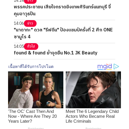
14:14
ข่าว
พรรคประชาชน เสียใจกราดยิงเทพศิรินทร์นนทบุรี จี้
คุมอาวุธปืน
14:06
ข่าว
"นาดากะ" ดวล "รีฟดีน" ป้องแชมป์ครั้งที่ 2 ศึก ONE
ซามูไร 4
14:05
ทั่วไป
found & found ย้ำจุดยืน No.1 JK Beauty