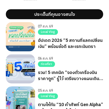
ประเด็นที่คุณอาจสนใจ
';
';
07 ส.ค. 69
Local Vlog
อัปเดต 2026 “5 สถานที่แลกเปลี่ยน
เงิน” พร้อมข้อดี และเรทเงินตรา
06 ส.ค. 69
ท่องเที่ยว
รวม! 5 เทคนิค “จองตั๋วเครื่องบิน
ราคาถูก” รู้ไว้ เตรียมวางแผนเดิน
ทาง
05 ส.ค. 69
Local Vlog
ตามให้ทัน “10 คำศัพท์ Gen Alpha”