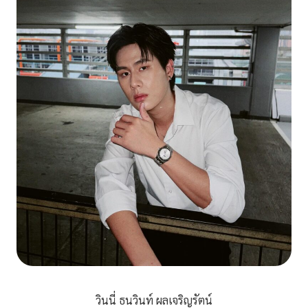
วินนี่ ธนวินท์ ผลเจริญรัตน์