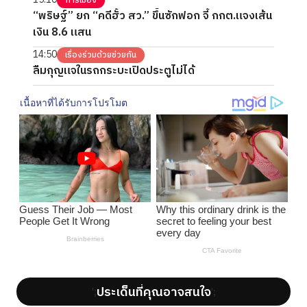
การเมือง
“พริษฐ์” ยก “คดีฮั้ว สว.” ขึ้นซักฟอก จี้ กกต.แจงเส้น
เงิน 8.6 แสน
14:50
เรื่องร่วมด้วยช่วยกัน
ลืมกุญแจในรถกระบะเปิดประตูไม่ได้
ประเด็นที่คุณอาจสนใจ
';
';