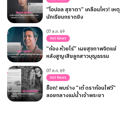
“โอปอล สุชาตา” เคลื่อนไหว! เหตุ
นักเรียนกราดยิง
07 ส.ค. 69
Hot News
“ก้อง ห้วยไร่” เผยสุขภาพจิตแย่
หลังสูญเสียลูกสาวบุญธรรม
07 ส.ค. 69
Hot News
ช็อก! พบร่าง “เต้ ดราก้อนไฟว์“
ลอยกลางแม่น้ำเจ้าพระยา