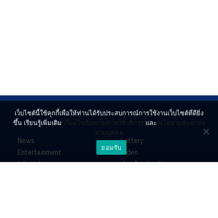
เว็บไซต์นี้ใช้คุกกี้เพื่อให้ท่านได้รับประสบการณ์การใช้งานเว็บไซต์ที่ดียิ่ง
ขึ้น เรียนรู้เพิ่มเติม
เงื่อนไขข้อตกลงการใช้บริการ
และ
นโยบายคุ้มครอง
ส่วนบุคคล
News
Lottery
ยอมรับ
Entertainment
Video
Lifestyle
ร่วมด้วยช่วยกัน
Horoscope
About