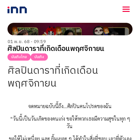
NEWS
ENTERTAINMENT
01 พ.ย. 68 - 09:59
ศิลปินดาราที่เกิดเดือนพฤศจิกายน
LIFESTYLE
HOROSCOPE
บันเทิงไทย
บันเทิง
LOTTERY
ศิลปินดาราที่เกิดเดือน
VIDEO
ร่วมด้วยช่วยกัน
พฤศจิกายน
จดหมายฉบับนี้ถึง…ศิลปินคนโปรดของฉัน
“วันนี้เป็นวันเกิดของคนเก่ง ขอให้พวกเธอมีความสุขในทุก ๆ
วัน
ขอให้ไม่เหนื่อย และ ยิ้มเยอะ ๆ ได้ทำในสิ่งที่ชอบ เอาที่ตัวเอง