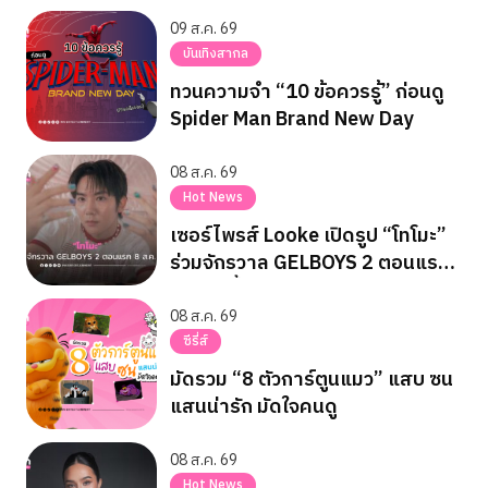
09 ส.ค. 69
บันเทิงสากล
ทวนความจำ “10 ข้อควรรู้” ก่อนดู
Spider Man Brand New Day
08 ส.ค. 69
Hot News
เซอร์ไพรส์ Looke เปิดรูป “โทโมะ”
ร่วมจักรวาล GELBOYS 2 ตอนแรก
8 ส.ค. นี้
08 ส.ค. 69
ซีรี่ส์
มัดรวม “8 ตัวการ์ตูนแมว” แสบ ซน
แสนน่ารัก มัดใจคนดู
08 ส.ค. 69
Hot News