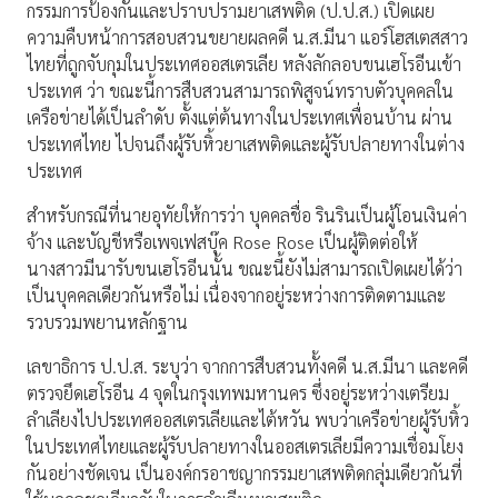
กรรมการป้องกันและปราบปรามยาเสพติด (ป.ป.ส.) เปิดเผย
ความคืบหน้าการสอบสวนขยายผลคดี น.ส.มีนา แอร์โฮสเตสสาว
ไทยที่ถูกจับกุมในประเทศออสเตรเลีย หลังลักลอบขนเฮโรอีนเข้า
ประเทศ ว่า ขณะนี้การสืบสวนสามารถพิสูจน์ทราบตัวบุคคลใน
เครือข่ายได้เป็นลำดับ ตั้งแต่ต้นทางในประเทศเพื่อนบ้าน ผ่าน
ประเทศไทย ไปจนถึงผู้รับหิ้วยาเสพติดและผู้รับปลายทางในต่าง
ประเทศ
สำหรับกรณีที่นายอุทัยให้การว่า บุคคลชื่อ รินรินเป็นผู้โอนเงินค่า
จ้าง และบัญชีหรือเพจเฟสบุ๊ค Rose Rose เป็นผู้ติดต่อให้
นางสาวมีนารับขนเฮโรอีนนั้น ขณะนี้ยังไม่สามารถเปิดเผยได้ว่า
เป็นบุคคลเดียวกันหรือไม่ เนื่องจากอยู่ระหว่างการติดตามและ
รวบรวมพยานหลักฐาน
เลขาธิการ ป.ป.ส. ระบุว่า จากการสืบสวนทั้งคดี น.ส.มีนา และคดี
ตรวจยึดเฮโรอีน 4 จุดในกรุงเทพมหานคร ซึ่งอยู่ระหว่างเตรียม
ลำเลียงไปประเทศออสเตรเลียและไต้หวัน พบว่าเครือข่ายผู้รับหิ้ว
ในประเทศไทยและผู้รับปลายทางในออสเตรเลียมีความเชื่อมโยง
กันอย่างชัดเจน เป็นองค์กรอาชญากรรมยาเสพติดกลุ่มเดียวกันที่