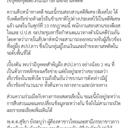
ใช้บุคคลชุดเดียวกันในการลำเลียงยาเสพติด
ความคืบหน้าทางคดี ขณะนี้กรมสอบสวนคดีพิเศษ (ดีเอสไอ) ได้
รับคดีเครือข่ายค้าเฮโรอีนข้ามชาติไปต่างประเทศไว้เป็นคดีพิเศษ
แล้ว และในวันศุกร์ที่ 10 กรกฎาคมนี้ พนักงานสอบสวนของดีเอส
ไอและ ป.ป.ส. จะประชุมหารือกำหนดแนวทางดำเนินคดีร่วมกัน
โดยคาดว่าภายในสัปดาห์หน้าจะสามารถออกหมายจับผู้เกี่ยวข้อง
ที่อยู่ฝั่ง สปป.ลาว ซึ่งเป็นกลุ่มผู้โอนเงินและเจ้าของยาเสพติดใน
ระดับพื้นที่ได้
เบื้องต้น พบว่ามีบุคคลสำคัญฝั่ง สปป.ลาว อย่างน้อย 2 คน ที่
เป็นตัวการหลักของเครือข่าย แต่ยังอยู่ระหว่างขยายผลว่า
เกี่ยวข้องในระดับใด รวมถึงยืนยันว่าขบวนการดังกล่าวมีผู้
เกี่ยวข้องจำนวนมาก ทั้งต้นทาง กลางทาง และปลายทาง
ส่วนความร่วมมือกับทางการออสเตรเลียนั้น ขณะนี้ยังอยู่ระหว่าง
การสืบสวนและแลกเปลี่ยนข้อมูลระหว่างกัน จึงยังไม่สามารถเปิด
เผยรายละเอียดเพิ่มเติมได้
พ.ต.ต.สุริยา ยังระบุว่า ผู้ต้องหาชาวไทยและสามีภรรยาชาวลาว