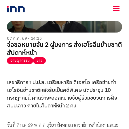
NEWS
ENTERTAINMENT
07 ก.ค. 69 - 14:15
จ่อขอหมายจับ 2 ผู้บงการ ส่งเฮโรอีนข้ามชาติ
LIFESTYLE
สัปดาห์หน้า
HOROSCOPE
LOTTERY
อาชญากรรม
ข่าว
VIDEO
ร่วมด้วยช่วยกัน
เลขาธิการฯ ป.ป.ส. เตรียมหารือ ดีเอสไอ เครือข่ายค้า
เฮโรอีนข้ามชาติหลังรับเป็นคดีพิเศษ นัดประชุม 10
กรกฎาคมนี้ คาดว่าจะออกหมายจับผู้ร่วมขบวนการฝั่ง
สปป.ลาว ภายในสัปดาห์หน้า 2 คน
วันที่ 7 ก.ค.69 พ.ต.ต.สุริยา สิงหกมล เลขาธิการสำนักงานคณะ