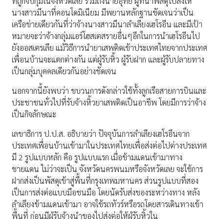
ที่ถูกจับกุมในจังหวัดเลย รวมถึงนายอุทัย ผู้ที่นำพัสดุไปส่งให้
นางสาวมีนาที่คอนโดมิเนียม มีพยานหลักฐานชัดเจนว่าเป็น
เครือข่ายเดียวกันที่ว่าจ้างนางสาวมีนาลำเลียงเฮโรอีน และมีเป้า
หมายจะว่าจ้างกลุ่มแอร์โฮสเตสรายอื่นๆอีกในการนำเฮโรอีนไป
ยังออสเตรเลีย แม้วิธีการนำยาเสพติดเข้าประเทศไทยจากประเทศ
เพื่อนบ้านจะแตกต่างกัน แต่ผู้รับหิ้ว ผู้รับฝาก และผู้รับปลายทาง
เป็นกลุ่มบุคคลเดียวกันอย่างชัดเจน
นอกจากนี้ยังพบว่า ขบวนการดังกล่าวใช้ทั้งลูกเรือสายการบินและ
ประชาชนทั่วไปที่รับจ้างหิ้วยาเสพติดเป็นอาชีพ โดยมีการว่าจ้าง
เป็นกิจลักษณะ
เลขาธิการ ป.ป.ส. อธิบายว่า ปัจจุบันการลำเลียงเฮโรอีนจาก
ประเทศเพื่อนบ้านเข้ามาในประเทศไทยเพื่อส่งต่อไปต่างประเทศ
มี 2 รูปแบบหลัก คือ รูปแบบแรก เมื่อข้ามแดนเข้ามาทาง
ชายแดน ไม่ว่าจะเป็น จังหวัดนครพนมหรือจังหวัดเลย จะใช้การ
ฝากส่งเป็นพัสดุเข้าสู่พื้นที่กรุงเทพมหานคร ส่วนรูปแบบที่สอง
เป็นการส่งต่อแบบมือชนมือ โดยนัดรับส่งของระหว่างทาง หลัง
ลำเลียงข้ามแดนเข้ามา อาจใช้รถทัวร์หรือรถโดยสารเดินทางเข้า
พื้นที่ ก่อนมีผู้รับจ้างนำของไปส่งต่อให้ผู้รับหิ้วใน