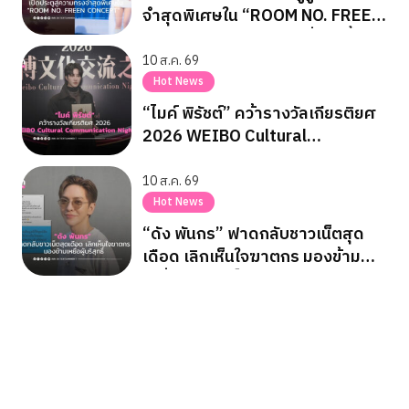
จำสุดพิเศษใน “ROOM NO. FREEN
CONCERT” คอนเสิร์ตเดี่ยวครั้ง
แรก
10 ส.ค. 69
Hot News
“ไมค์ พิรัชต์” คว้ารางวัลเกียรติยศ
2026 WEIBO Cultural
Communication Night
10 ส.ค. 69
Hot News
“ดัง พันกร” ฟาดกลับชาวเน็ตสุด
เดือด เลิกเห็นใจฆาตกร มองข้าม
เหยื่อผู้บริสุทธิ์