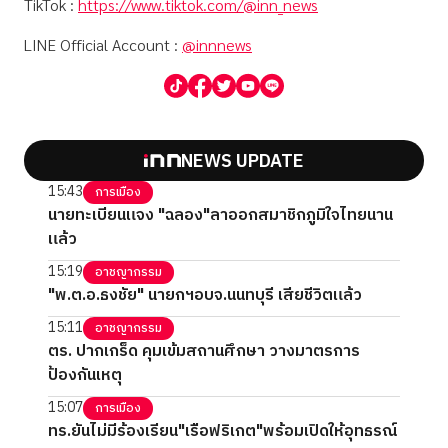
TikTok :
https://www.tiktok.com/@inn_news
LINE Official Account :
@innnews
NEWS UPDATE
15:43
การเมือง
นายทะเบียนแจง "ฉลอง"ลาออกสมาชิกภูมิใจไทยนาน
แล้ว
15:19
อาชญากรรม
"พ.ต.อ.ธงชัย" นายกฯอบจ.นนทบุรี เสียชีวิตแล้ว
15:11
อาชญากรรม
ตร. ปากเกร็ด คุมเข้มสถานศึกษา วางมาตรการ
ป้องกันเหตุ
15:07
การเมือง
ทร.ยันไม่มีร้องเรียน"เรือฟริเกต"พร้อมเปิดให้อุทธรณ์