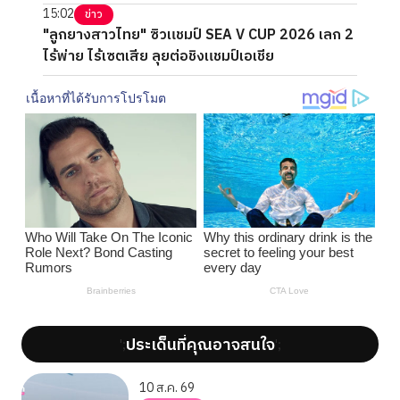
15:02
ข่าว
"ลูกยางสาวไทย" ซิวแชมป์ SEA V CUP 2026 เลก 2
ไร้พ่าย ไร้เซตเสีย ลุยต่อชิงแชมป์เอเชีย
ประเด็นที่คุณอาจสนใจ
';
';
10 ส.ค. 69