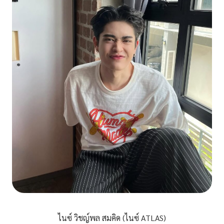
ไนซ์ วิชญ์พล สมคิด (ไนซ์ ATLAS)