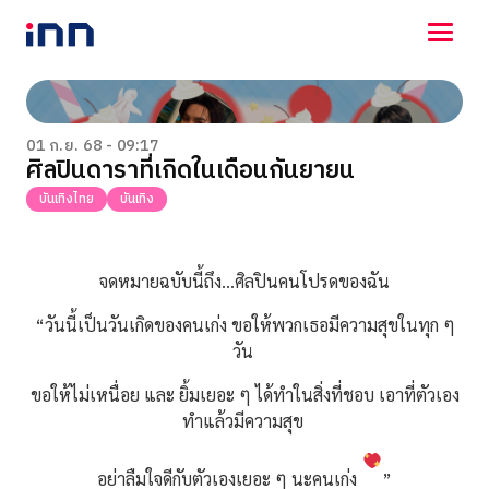
NEWS
ENTERTAINMENT
01 ก.ย. 68 - 09:17
ศิลปินดาราที่เกิดในเดือนกันยายน
LIFESTYLE
HOROSCOPE
บันเทิงไทย
บันเทิง
LOTTERY
VIDEO
ร่วมด้วยช่วยกัน
จดหมายฉบับนี้ถึง…ศิลปินคนโปรดของฉัน
“วันนี้เป็นวันเกิดของคนเก่ง ขอให้พวกเธอมีความสุขในทุก ๆ
วัน
ขอให้ไม่เหนื่อย และ ยิ้มเยอะ ๆ ได้ทำในสิ่งที่ชอบ เอาที่ตัวเอง
ทำแล้วมีความสุข
อย่าลืมใจดีกับตัวเองเยอะ ๆ นะคนเก่ง
”