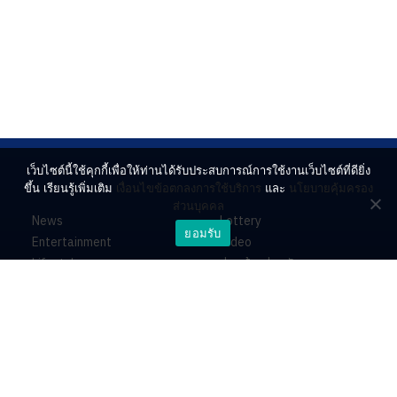
เว็บไซต์นี้ใช้คุกกี้เพื่อให้ท่านได้รับประสบการณ์การใช้งานเว็บไซต์ที่ดียิ่ง
ขึ้น เรียนรู้เพิ่มเติม
เงื่อนไขข้อตกลงการใช้บริการ
และ
นโยบายคุ้มครอง
ส่วนบุคคล
News
Lottery
ยอมรับ
Entertainment
Video
Lifestyle
ร่วมด้วยช่วยกัน
Horoscope
About
Contact
PR by Dataxet