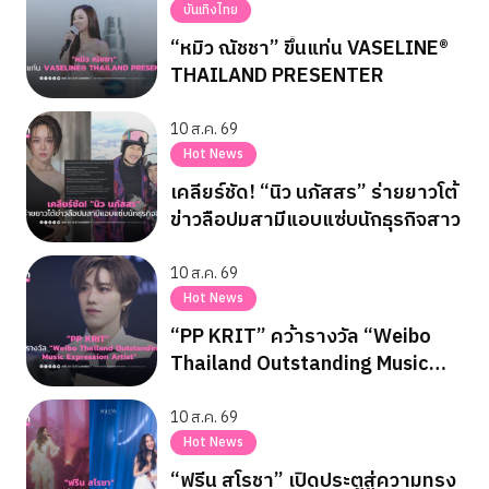
บันเทิงไทย
“หมิว ณัชชา” ขึ้นแท่น VASELINE®
THAILAND PRESENTER
10 ส.ค. 69
Hot News
เคลียร์ชัด! “นิว นภัสสร” ร่ายยาวโต้
ข่าวลือปมสามีแอบแซ่บนักธุรกิจสาว
10 ส.ค. 69
Hot News
“PP KRIT” คว้ารางวัล “Weibo
Thailand Outstanding Music
Expression Artist”
10 ส.ค. 69
Hot News
“ฟรีน สโรชา” เปิดประตูสู่ความทรง