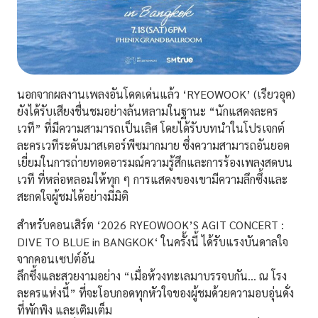
นอกจากผลงานเพลงอันโดดเด่นแล้ว
‘RYEOWOOK’ (เรียวอุค)
ยังได้รับเสียงชื่นชมอย่างล้นหลามในฐานะ “นักแสดงละคร
เวที” ที่มีความสามารถเป็นเลิศ โดยได้รับบทนำในโปรเจกต์
ละครเวทีระดับมาสเตอร์พีซมากมาย ซึ่งความสามารถอันยอด
เยี่ยมในการถ่ายทอดอารมณ์ความรู้สึกและการร้องเพลงสดบน
เวที ที่หล่อหลอมให้ทุก ๆ การแสดงของเขามีความลึกซึ้งและ
สะกดใจผู้ชมได้อย่างมีมิติ
สำหรับคอนเสิร์ต
‘2026 RYEOWOOK’S AGIT CONCERT :
DIVE TO BLUE in BANGKOK
‘ ในครั้งนี้ ได้รับแรงบันดาลใจ
จากคอนเซปต์อัน
ลึกซึ้งและสวยงามอย่าง
“เมื่อห้วงทะเลมาบรรจบกัน… ณ โรง
ละครแห่งนี้”
ที่จะโอบกอดทุกหัวใจของผู้ชมด้วยความอบอุ่นดั่ง
ที่พักพิง และเติมเต็ม