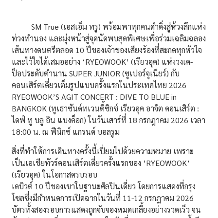
SM True
(เอสเอ็ม ทรู)
พร้อมพาทุกคนดำดิ่งสู่ห้วงลึกแห่ง
ท่วงทำนอง และมุ่งหน้าสู่จุดนัดพบสุดพิเศษเพื่อร่วมเฉลิมฉลอง
เส้นทางดนตรีตลอด 10 ปีของเจ้าของเสียงร้องที่สะกดทุกหัวใจ
และไว้ใจได้เสมออย่าง
‘RYEOWOOK’ (เรียวอุค)
แห่งวงเค-
ป็อประดับตำนาน
SUPER JUNIOR (ซูเปอร์จูเนียร์)
กับ
คอนเสิร์ตเดี่ยวเต็มรูปแบบครั้งแรกในประเทศไทย
2026
RYEOWOOK’S AGIT CONCERT : DIVE TO BLUE in
BANGKOK
(ทูเธาซันด์ทเวนตี้ซิกซ์ เรียวอุค อาจิต คอนเสิร์ต :
ไดฟ์ ทู บลู อิน แบงค็อก)
ในวันเสาร์ที่ 18 กรกฎาคม 2026 เวลา
18:00 น. ณ ฟีนิกซ์ แกรนด์ บอลรูม
สิ่งที่ทำให้การเดินทางครั้งนี้เปี่ยมไปด้วยความหมาย เพราะ
เป็นเอเชียทัวร์คอนเสิร์ตเดี่ยวครั้งแรกของ
‘RYEOWOOK’
(เรียวอุค)
ในโอกาสครบรอบ
เดบิวต์ 10 ปีของเขาในฐานะศิลปินเดี่ยว โดยการแสดงที่กรุง
โซลซึ่งมีกำหนดการเปิดฉากในวันที่ 11-12 กรกฎาคม 2026
บัตรทั้งสองรอบการแสดงถูกจับจองหมดเกลี้ยงอย่างรวดเร็ว จน