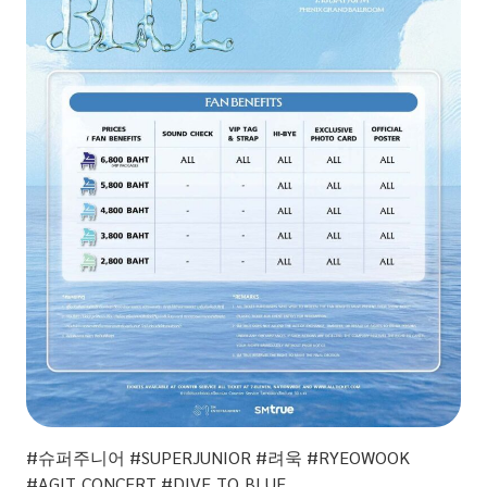
#
슈퍼주니어
#SUPERJUNIOR #
려욱
#RYEOWOOK
#AGIT_CONCERT #DIVE_TO_BLUE