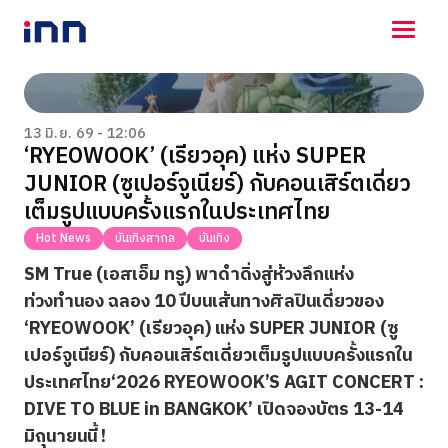
NEWS
ENTERTAINMENT
13 มิ.ย. 69 - 12:06
‘RYEOWOOK’ (เรียวอุค) แห่ง SUPER
LIFESTYLE
JUNIOR (ซูเปอร์จูเนียร์) กับคอนเสิร์ตเดี่ยว
HOROSCOPE
LOTTERY
เต็มรูปแบบครั้งแรกในประเทศไทย
VIDEO
Hot News
บันเทิงสากล
บันเทิง
ร่วมด้วยช่วยกัน
SM True (เอสเอ็ม ทรู) พาดำดิ่งสู่ห้วงลึกแห่ง
ท่วงทำนอง ฉลอง 10 ปีบนเส้นทางศิลปินเดี่ยวของ
‘RYEOWOOK’ (เรียวอุค)
แห่ง SUPER JUNIOR (ซู
เปอร์จูเนียร์) กับคอนเสิร์ตเดี่ยวเต็มรูปแบบครั้งแรกใน
ประเทศไทย
‘2026 RYEOWOOK’S AGIT CONCERT :
DIVE TO BLUE in BANGKOK’ เปิดจองบัตร 13-14
มิถุนายนนี้ !