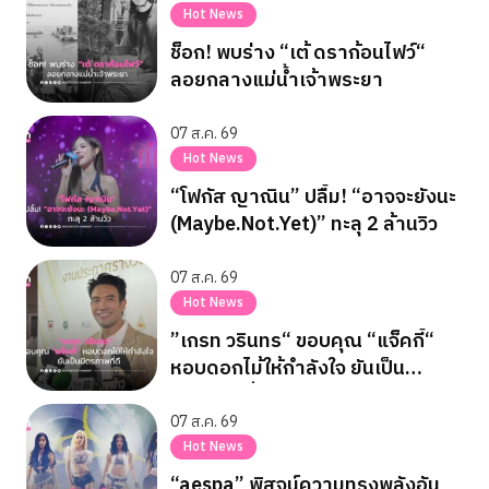
Hot News
ช็อก! พบร่าง “เต้ ดราก้อนไฟว์“
ลอยกลางแม่น้ำเจ้าพระยา
07 ส.ค. 69
Hot News
“โฟกัส ญาณิน” ปลื้ม! “อาจจะยังนะ
(Maybe.Not.Yet)” ทะลุ 2 ล้านวิว
07 ส.ค. 69
Hot News
”เกรท วรินทร“ ขอบคุณ “แจ็คกี้“
หอบดอกไม้ให้กำลังใจ ยันเป็น
มิตรภาพที่ดี
07 ส.ค. 69
Hot News
“aespa” พิสูจน์ความทรงพลังอัน