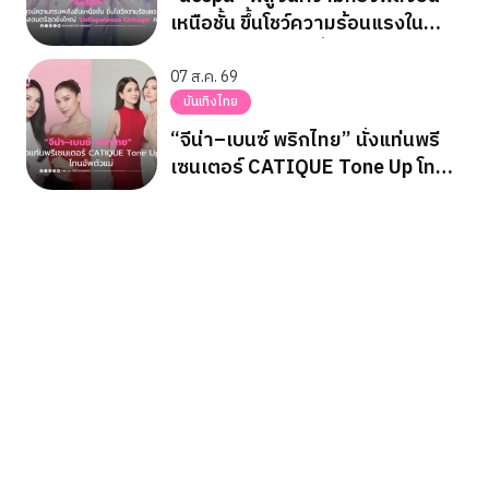
เหนือชั้น ขึ้นโชว์ความร้อนแรงใน
เทศกาลดนตรีสุดยิ่งใหญ่
‘Lollapalooza Chicago’ ครั้งแรก
07 ส.ค. 69
บันเทิงไทย
“จีน่า–เบนซ์ พริกไทย” นั่งแท่นพรี
เซนเตอร์ CATIQUE Tone Up โท
นอัพตัวแม่