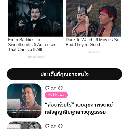
ประเด็นที่คุณอาจสนใจ
';
';
07 ส.ค. 69
Hot News
“ก้อง ห้วยไร่” เผยสุขภาพจิตแย่
หลังสูญเสียลูกสาวบุญธรรม
07 ส.ค. 69