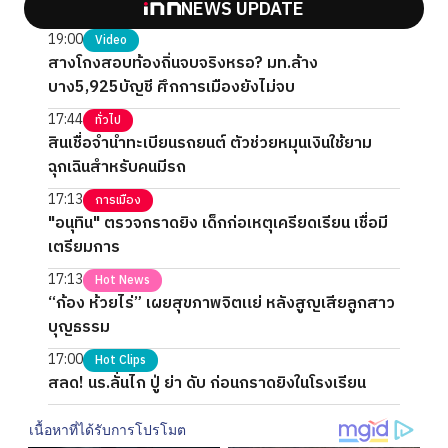
NEWS UPDATE
19:00
Video
สางโกงสอบท้องถิ่นจบจริงหรอ? มท.ล้าง
บาง5,925บัญชี ศึกการเมืองยังไม่จบ
17:44
ทั่วไป
สินเชื่อจำนำทะเบียนรถยนต์ ตัวช่วยหมุนเงินใช้ยาม
ฉุกเฉินสำหรับคนมีรถ
17:13
การเมือง
"อนุทิน" ตรวจกราดยิง เด็กก่อเหตุเครียดเรียน เชื่อมี
เตรียมการ
17:13
Hot News
“ก้อง ห้วยไร่” เผยสุขภาพจิตแย่ หลังสูญเสียลูกสาว
บุญธรรม
17:00
Hot Clips
สลด! นร.ลั่นไก ปู่ ย่า ดับ ก่อนกราดยิงในโรงเรียน