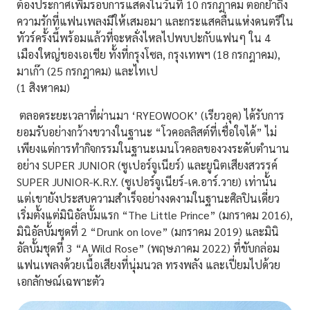
ต้องประกาศเพิ่มรอบการแสดงในวันที่ 10 กรกฎาคม ตอกย้ำถึง
ความรักที่แฟนเพลงมีให้เสมอมา และกระแสคลื่นแห่งดนตรีใน
ทัวร์ครั้งนี้พร้อมแล้วที่จะหลั่งไหลไปพบปะกับแฟนๆ ใน 4
เมืองใหญ่ของเอเชีย ทั้งที่กรุงโซล, กรุงเทพฯ (18 กรกฎาคม),
มาเก๊า (25 กรกฎาคม) และไทเป
(1 สิงหาคม)
ตลอดระยะเวลาที่ผ่านมา
‘RYEOWOOK’ (เรียวอุค)
ได้รับการ
ยอมรับอย่างกว้างขวางในฐานะ “โวคอลลิสต์ที่เชื่อใจได้” ไม่
เพียงแต่การทำกิจกรรมในฐานะเมนโวคอลของวงระดับตำนาน
อย่าง
SUPER JUNIOR (ซูเปอร์จูเนียร์)
และยูนิตเสียงสวรรค์
SUPER JUNIOR-K.R.Y.
(ซูเปอร์จูเนียร์-เค.อาร์.วาย)
เท่านั้น
แต่เขายังประสบความสำเร็จอย่างงดงามในฐานะศิลปินเดี่ยว
เริ่มตั้งแต่มินิอัลบั้มแรก
“The Little Prince”
(มกราคม 2016),
มินิอัลบั้มชุดที่ 2
“Drunk on love”
(มกราคม 2019) และมินิ
อัลบั้มชุดที่ 3
“A Wild Rose”
(พฤษภาคม 2022) ที่ขับกล่อม
แฟนเพลงด้วยเนื้อเสียงที่นุ่มนวล ทรงพลัง และเปี่ยมไปด้วย
เอกลักษณ์เฉพาะตัว