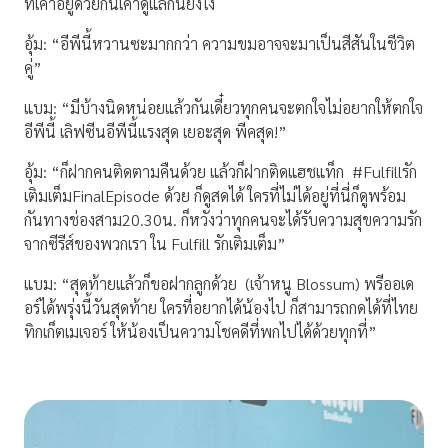
ที่เค้าอยู่ด้วยกันเค้าดูแลกันยังไง
อุ้ม: “อีพีนี้หวานซะมากกว่า ความขมอาจจะมาเป็นสีสันในชีวิต
คู่”
แบม: “มีบ้างนิดหน่อยแล้วกันเดี๋ยวทุกคนจะตกใจไม่อยากให้ตกใจ
อีพีนี้ เลิฟซีนอีพีนี้แรงสุด เยอะสุด พีคสุด!”
อุ้ม: “ก็ฝากคนติดตามคืนด้วย แล้วก็ฝากติดแฮชแท็ก
#Fulfillรัก
เติมเต็มFinalEpisode ด้วย ก็ดูสดได้ ใครที่ไม่ได้อยู่ที่นี่ก็ดูพร้อม
กันทางช่องสาม20.30น. ก็หวังว่าทุกคนจะได้รับความสุขความรัก
จากซีรีส์ของพวกเรา ใน Fulfill รักเติมเต็ม”
แบม: “สุดท้ายแล้วก็ขอฝากลูกด้วย
(เจ้าหนู Blossum) พรีออเด
อร์ได้พรุ่งนี้วันสุดท้าย ใครที่อยากได้น้องไป ก็สามารถกดได้ที่ไทย
ทิกเก็ตเมเจอร์ ให้น้องเป็นความโชคดีที่พกไปได้ด้วยทุกที่”