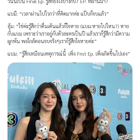
วันนี้เป็น Final Ep. รู้สึกยังไงบ้างกับ7 EP. ที่ผ่านมา?
แบมี: “เวลาผ่านไปไวกว่าที่คิดมากค่ะ แป๊บก็จบแล้ว”
อุ้ม: “ใช่ค่ะรู้สึกว่าตื่นเต้นแล้วก็ใจหาย (แบม:หายไปไหน?) หาย
กับแบม เพราะว่าเราอยู่กับตัวละครเป็นปี แล้วเราก็รู้สึกว่ามีความ
ผูกพัน พอใกล้ตอนจบจริงๆเราก็รู้สึกใจหายค่ะ”
แบม: “รู้สึกเหมือนเหตุการณ์นี้
เพิ่ง Frist Ep. เพิ่งเกิดขึ้นไปเอง”