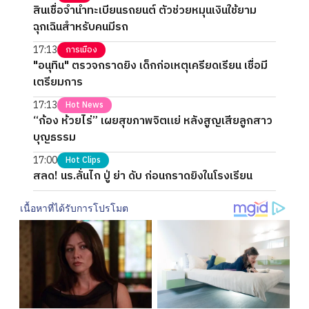
สินเชื่อจำนำทะเบียนรถยนต์ ตัวช่วยหมุนเงินใช้ยาม
ฉุกเฉินสำหรับคนมีรถ
17:13
การเมือง
"อนุทิน" ตรวจกราดยิง เด็กก่อเหตุเครียดเรียน เชื่อมี
เตรียมการ
17:13
Hot News
“ก้อง ห้วยไร่” เผยสุขภาพจิตแย่ หลังสูญเสียลูกสาว
บุญธรรม
17:00
Hot Clips
สลด! นร.ลั่นไก ปู่ ย่า ดับ ก่อนกราดยิงในโรงเรียน