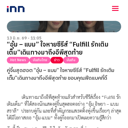
NEWS
ENTERTAINMENT
13 มิ.ย. 69 - 11:05
“อุ้ม – แบม” ใจหายซีรีส์ “Fulfill รักเติม
LIFESTYLE
เต็ม”เดินทางมาถึงอีพีสุดท้าย
HOROSCOPE
LOTTERY
Hot News
บันเทิงไทย
ข่าว
บันเทิง
VIDEO
คู่จิ้นสุดฮอต “อุ้ม – แบม” ใจหายซีรีส์
“Fulfill รักเติม
ร่วมด้วยช่วยกัน
เต็ม”เดินทางมาถึงอีพีสุดท้าย ขอบคุณฟีดแบคที่ดึ
เดินทางมาถึงอีพีสุดท้ายแล้วสำหรับซีรีส์เรื่อง
“Fulfill รัก
เติมเต็ม”
ที่ได้สองนักแสดงคู่จิ้นสุดฮอตอย่าง “อุ้ม อิษยา – แบม
สราลี”
ประกบคู่กัน และที่สำคัญกระแสเรตติ้งพุ่งขึ้นเรื่อยๆ ล่าสุด
ได้มีโอกาสเจอ “อุ้ม-แบม“ ทั้งคู่ก็ออกมาเปิดเผยความรู้สึกว่า