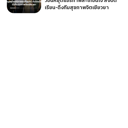
วอนหยุดแชร์ภาพสะเทือนใจ สั่งปิด
เรียน-ดึงทีมสุขภาพจิตเยียวยา