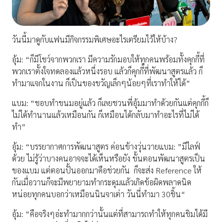
วันนี้มาดูกับแฟนมีกิจกรรมพิเศษอะไรเตรียมไว้ให้บ้าง?
อุ้ม: “ก็มีโชว์จากพวกเรา มีความรักมอบให้ทุกคนพร้อมทั้งคุกกี้ที่
พวกเราตั้งใจทดลองแล้วหนึ่งรอบ แล้วก็คุกกี้ที่พัฒนาสูตรแล้ว ก็
ทำมาแจกในงาน ก็เป็นของขวัญเล็กๆน้อยๆที่เราทำให้ได้”
แบม: “ชอบทำขนมอยู่แล้ว ก็เลยชวนพี่อุ้มมาทำด้วยกันแต่คุกกี้ก็
ไม่ได้ทำนานแล้วเหมือนกัน ก็เหมือนได้กลับมาทำอะไรที่ไม่ได้
ทำ”
อุ้ม: “บรรยากาศการพัฒนาสูตร ค่อนข้างวุ่นวายแบม: ”มีไลฟ์
ด้วย ไม่รู้ว่าบางคนอาจจะได้เห็นหรือยัง ขั้นตอนพัฒนาสูตรเป็น
ของแบม แต่ตอนปั้นออกมาคือช่วยกัน
ก็จะส่ง Reference ให้
กันเมื่อวานก็จะมีพยายามทำกระดุมแล้วเกิดข้อผิดพลาดนิด
หน่อยทุกคนบอกว่าเหมือนนินจาเต่า วันนี่ทำมา 30ชิ้น“
อุ้ม: ”คือจริงๆอ่ะทำมากกว่านั้นแต่ที่สามารถทำให้ทุกคนชิมได้มี