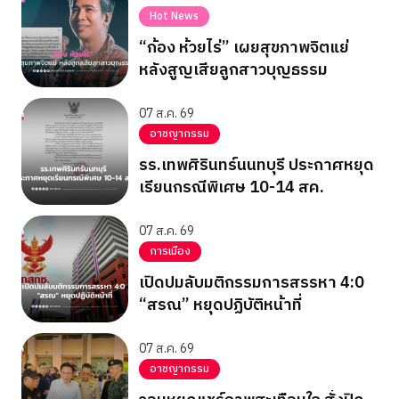
Hot News
“ก้อง ห้วยไร่” เผยสุขภาพจิตแย่
หลังสูญเสียลูกสาวบุญธรรม
07 ส.ค. 69
อาชญากรรม
รร.เทพศิรินทร์นนทบุรี ประกาศหยุด
เรียนกรณีพิเศษ 10-14 สค.
07 ส.ค. 69
การเมือง
เปิดปมลับมติกรรมการสรรหา 4:0
“สรณ” หยุดปฏิบัติหน้าที่
07 ส.ค. 69
อาชญากรรม