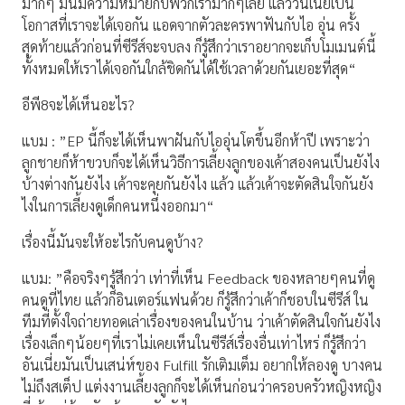
มากๆ มันมีความหมายกับพวกเรามากๆเลย แล้ววันเนี่ยเป็น
โอกาสที่เราจะได้เจอกัน แอดจากตัวละครพาฟันกับไอ อุ่น ครั้ง
สุดท้ายแล้วก่อนที่ซีรีส์จะจบลง ก็รู้สึกว่าเราอยากจะเก็บโมเมนต์นี้
ทั้งหมดให้เราได้เจอกันใกล้ชิดกันได้ใช้เวลาด้วยกันเยอะที่สุด“
อีพี8จะได้เห็นอะไร?
แบม : ”EP นี้ก็จะได้เห็นพาฝันกับไออุ่นโตขึ้นอีกห้าปี เพราะว่า
ลูกชายก็ห้าขวบก็จะได้เห็นวิธีการเลี้ยงลูกของเค้าสองคนเป็นยังไง
บ้างต่างกันยังไง เค้าจะคุยกันยังไง แล้ว แล้วเค้าจะตัดสินใจกันยัง
ไงในการเลี้ยงดูเด็กคนหนึ่งออกมา“
เรื่องนี้มันจะให้อะไรกับคนดูบ้าง?
แบม: ”คือจริงๆรู้สึกว่า เท่าที่เห็น Feedback ของหลายๆคนที่ดู
คนดูที่ไทย แล้วก็อินเตอร์แฟนด้วย ก็รู้สึกว่าเค้าก็ชอบในซีรีส์ ใน
ทีมที่ตั้งใจถ่ายทอดเล่าเรื่องของคนในบ้าน ว่าเค้าตัดสินใจกันยังไง
เรื่องเล็กๆน้อยๆที่เราไม่เคยเห็นในซีรีส์เรื่องอื่นเท่าไหร่ ก็รู้สึกว่า
อันเนี่ยมันเป็นเสน่ห์ของ Fulfill รักเติมเต็ม อยากให้ลองดู บางคน
ไม่ถึงสเต็ป แต่งงานเลี้ยงลูกก็จะได้เห็นก่อนว่าครอบครัวหญิงหญิง