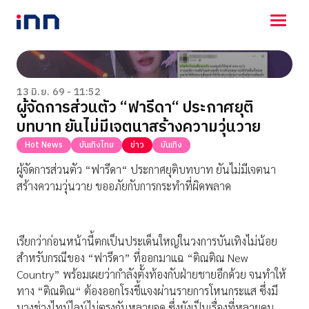
NEWS
ENTERTAINMENT
13 มิ.ย. 69 - 11:52
ผู้จัดการส่วนตัว “ฟารีดา“ ประกาศยุติ
LIFESTYLE
บทบาท ยันไม่มีเจตนาสร้างความวุ่นวาย
HOROSCOPE
LOTTERY
Hot News
บันเทิงไทย
ข่าว
บันเทิง
VIDEO
ผู้จัดการส่วนตัว “ฟารีดา“ ประกาศยุติบทบาท ยันไม่มีเจตนา
ร่วมด้วยช่วยกัน
สร้างความวุ่นวาย ขออภัยกับการกระทำที่ผิดพลาด
เรียกว่าก่อนหน้านี้ตกเป็นประเด็นใหญ่ในวงการบันเทิงไม่น้อย
สำหรับกรณีของ “ฟารีดา” ที่ออกมาแฉ “ติณติณ New
Country” พร้อมเผยว่ากำลังตั้งท้องกับฝ่ายชายอีกด้วย จนทำให้
ทาง “ติณติณ“ ต้องออกโรงชี้แจงผ่านรายการโหนกระแส ซึ่งมี
บางช่วงไทม์ไลน์ไม่ตรงกันหลายจุด ซึ่งยังเป็นเรื่องที่หลายคน