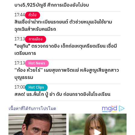
บาง5,925บัญชี ศึกการเมืองยังไม่จบ
17:44
ทั่วไป
สินเชื่อจำนำทะเบียนรถยนต์ ตัวช่วยหมุนเงินใช้ยาม
ฉุกเฉินสำหรับคนมีรถ
17:13
การเมือง
"อนุทิน" ตรวจกราดยิง เด็กก่อเหตุเครียดเรียน เชื่อมี
เตรียมการ
17:13
Hot News
“ก้อง ห้วยไร่” เผยสุขภาพจิตแย่ หลังสูญเสียลูกสาว
บุญธรรม
17:00
Hot Clips
สลด! นร.ลั่นไก ปู่ ย่า ดับ ก่อนกราดยิงในโรงเรียน