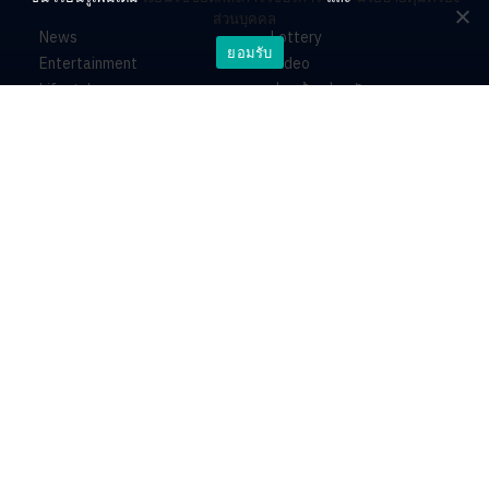
ส่วนบุคคล
News
Lottery
ยอมรับ
Entertainment
Video
Lifestyle
ร่วมด้วยช่วยกัน
Horoscope
About
Contact
PR by Dataxet