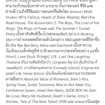
มีให้บริการในอุปกรณ์หลายพันประเภท บน Prime Video ลูกค้า
สามารถรับชมเนื้อหาต่างๆ มากมาย ทั้งภาพยนตร์ ซีรีส์ และ
สารคดี รวมถึงซีรีส์และภาพยนตร์ที่ผลิตโดย Amazon MGM
Studios อย่าง
Fallout, Heads of State, Reacher, Red One,
Road House, The Accountant 2, The Boys, The Lord of the
Rings: The Rings of Power
และ
The Summer I Turned
Pretty
เนื้อหาลิขสิทธิ์เรื่องโปรดของแฟนๆ อย่าง
A Working
Man
การถ่ายทอดสดกีฬาระดับโลกอย่าง
NBA
และสารคดีกีฬาชื่อ
ดัง เช่น
Bye Bye Barry, Kelce
และ
Earnhardt
เนื้อหาความ
บันเทิงแบบเอ็กซ์คลูซีฟ อาทิ ผลงานจากประเทศไทยอย่าง
แม่ซื้อ
(
Host), Love Stuck
รักวนลูป
,
LOL: Last One Laughing
Thailand
หัวเราะทีหลังปังกว่า
, Congrats My Ex!
ลุ้นรักป่วน ก๊
วนแฟนเก่า
,
ภารกิจฮาแหกเกาะ (
Comedy Island), Enigma
คน
มนตร์ เวท
, Home School
นักเรียนต้องขัง
ผลงานจากประเทศ
เกาหลีอย่าง
Absolute Value of Romance,
Siren’s Kiss,
Spring Fever, Surely Tomorrow, Nice to Not Meet You,
Confidence Queen, Head Over Heels, GOOD BOY, No Gain
No Love, Marry My Husband, Death’s Game, Jinny’s
Kitchen, Tale of The Nine Tailed 1938
และ
Island
อนิเมะสุด