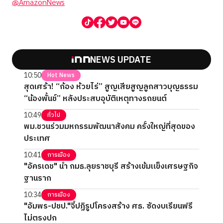
@AmazonNews
NEWS UPDATE
10:50
Hot News
สุดเศร้า! “ก้อง ห้วยไร่” สูญเสียสูญลูกสาวบุญธรรม
“น้องพั้นช์” หลังประสบอุบัติเหตุทางรถยนต์
10:49
ทั่วไป
พม.ชวนร่วมมหกรรมพัฒนาสังคม ครั้งใหญ่ที่สุดของ
ประเทศ
10:41
การเมือง
"อัครเดช" นำ กมธ.ลุยราชบุรี สร้างเข้มแข็งเศรษฐกิจ
ฐานราก
10:34
การเมือง
"อัมพร-ปชป."จี้ปฏิรูปโครงสร้าง ศธ. ซัดงบเรียนฟรี
ไม่ตรงปก