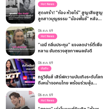
Hot News
สุดเศร้า! “ก้อง ห้วยไร่” สูญเสียสูญ
ลูกสาวบุญธรรม “น้องพั้นช์” หลัง
ประสบอุบัติเหตุทางรถยนต์
06 ส.ค. 69
Hot News
“เอมี่ กลิ่นประทุม” แจงลดปาร์ตี้เพื่อ
หลาน ยันตรวจสุขภาพผลยังดี
06 ส.ค. 69
บันเทิง
ทรูวิชั่นส์ เสิร์ฟความบันเทิงระดับโลก
ถึงหน้าจอคนไทย พร้อมร่วมลุ้น
“เนเน่ รอยัล” ใน AMERICA’S GOT
TALENT SEASON 21
06 ส.ค. 69
Hot News