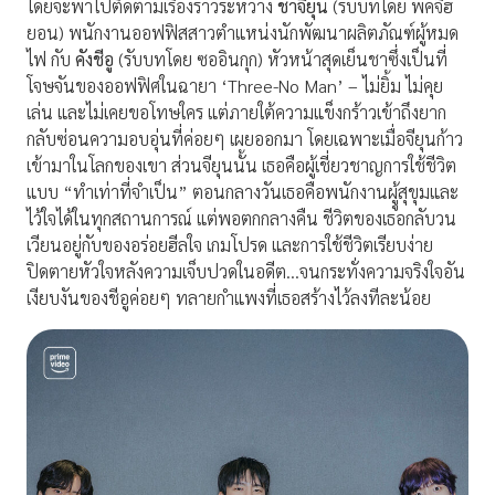
โดยจะพาไปติดตามเรื่องราวระหว่าง
ชาจียุน
(รับบทโดย พัคจีฮ
ยอน) พนักงานออฟฟิสสาวตำแหน่งนักพัฒนาผลิตภัณฑ์ผู้หมด
ไฟ กับ
คังชีอู
(รับบทโดย ซออินกุก) หัวหน้าสุดเย็นชาซึ่งเป็นที่
โจษจันของออฟฟิศในฉายา ‘Three-No Man’ – ไม่ยิ้ม ไม่คุย
เล่น และไม่เคยขอโทษใคร แต่ภายใต้ความแข็งกร้าวเข้าถึงยาก
กลับซ่อนความอบอุ่นที่ค่อยๆ เผยออกมา โดยเฉพาะเมื่อจียุนก้าว
เข้ามาในโลกของเขา ส่วนจียุนนั้น เธอคือผู้เชี่ยวชาญการใช้ชีวิต
แบบ “ทำเท่าที่จำเป็น” ตอนกลางวันเธอคือพนักงานผูู้สุขุมและ
ไว้ใจได้ในทุกสถานการณ์ แต่พอตกกลางคืน ชีวิตของเธอกลับวน
เวียนอยู่กับของอร่อยฮีลใจ เกมโปรด และการใช้ชีวิตเรียบง่าย
ปิดตายหัวใจหลังความเจ็บปวดในอดีต…จนกระทั่งความจริงใจอัน
เงียบงันของชีอูค่อยๆ ทลายกำแพงที่เธอสร้างไว้ลงทีละน้อย