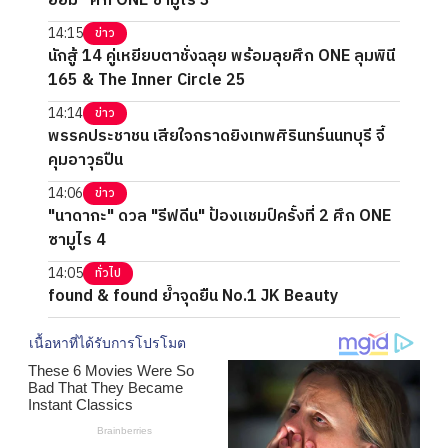
ออม” ศึก ONE ซามูไร 3
14:15
ข่าว
นักสู้ 14 คู่เหยียบตาชั่งฉลุย พร้อมลุยศึก ONE ลุมพินี
165 & The Inner Circle 25
14:14
ข่าว
พรรคประชาชน เสียใจกราดยิงเทพศิรินทร์นนทบุรี จี้
คุมอาวุธปืน
14:06
ข่าว
"นาดากะ" ดวล "รีฟดีน" ป้องแชมป์ครั้งที่ 2 ศึก ONE
ซามูไร 4
14:05
ทั่วไป
found & found ย้ำจุดยืน No.1 JK Beauty