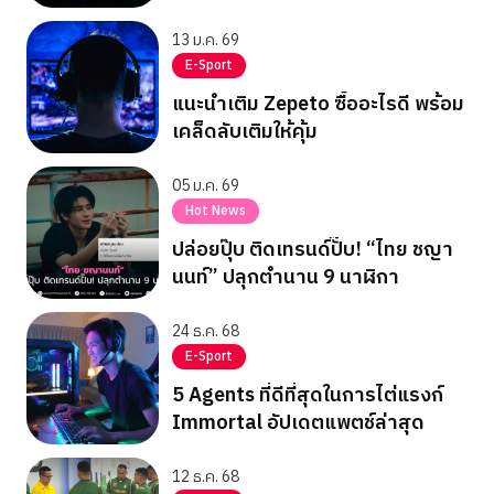
Stage 1
13 ม.ค. 69
E-Sport
แนะนำเติม Zepeto ซื้ออะไรดี พร้อม
เคล็ดลับเติมให้คุ้ม
05 ม.ค. 69
Hot News
ปล่อยปุ๊บ ติดเทรนด์ปั๊บ! “ไทย ชญา
นนท์” ปลุกตำนาน 9 นาฬิกา
24 ธ.ค. 68
E-Sport
5 Agents ที่ดีที่สุดในการไต่แรงก์
Immortal อัปเดตแพตช์ล่าสุด
12 ธ.ค. 68