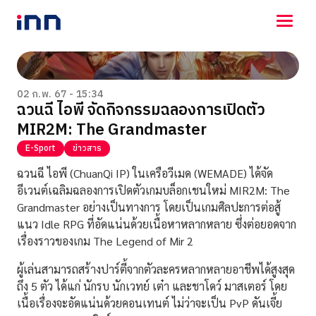
NEWS
ENTERTAINMENT
02 ก.พ. 67 - 15:34
ฉวนฉี ไอพี จัดกิจกรรมฉลองการเปิดตัว
LIFESTYLE
MIR2M: The Grandmaster
HOROSCOPE
LOTTERY
E-Sport
ข่าวสาร
VIDEO
ฉวนฉี ไอพี (ChuanQi IP) ในเครือวีเมด (WEMADE) ได้จัด
ร่วมด้วยช่วยกัน
อีเวนต์เฉลิมฉลองการเปิดตัวเกมบล็อกเชนใหม่ MIR2M: The
Grandmaster อย่างเป็นทางการ โดยเป็นเกมศิลปะการต่อสู้
แนว Idle RPG ที่อัดแน่นด้วยเนื้อหาหลากหลาย
ซึ่งต่อยอดจาก
เรื่องราวของเกม The Legend of Mir 2
ผู้เล่นสามารถสร้างปาร์ตี้จากตัวละครหลากหลายอาชีพได้สูงสุด
ถึง 5 ตัว ได้แก่ นักรบ นักเวทย์ เต๋า และชาโดว์ มาสเตอร์ โดย
เนื้อเรื่องจะอัดแน่นด้วยคอนเทนต์ ไม่ว่าจะเป็น PvP ดันเจี้ย