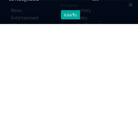
ส่วนบุคคล
News
Lottery
ยอมรับ
Entertainment
Video
Lifestyle
ร่วมด้วยช่วยกัน
Horoscope
About
Contact
PR by Dataxet