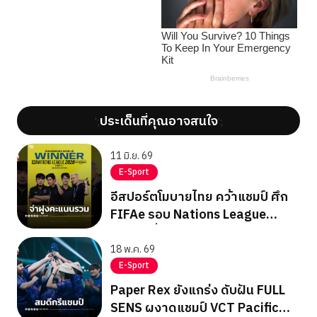
ประเด็นที่คุณอาจสนใจ
';
';
11 มิ.ย. 69
E-Sport
อีสปอร์ตโมบายไทย คว้าแชมป์ ศึก
FIFAe รอบ Nations League
สัปดาห์ที่ 2
18 พ.ค. 69
E-Sport
Paper Rex ยังแกร่ง ดับฝัน FULL
SENS ผงาดแชมป์ VCT Pacific