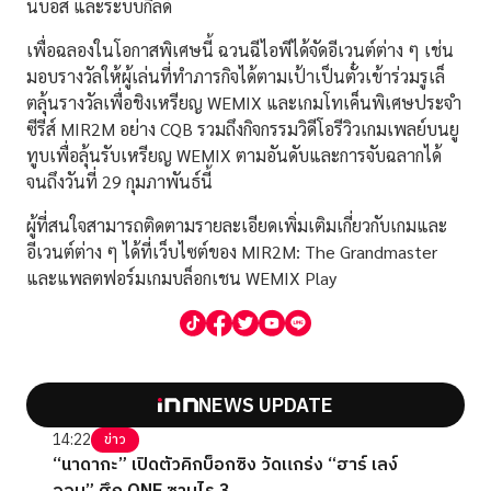
นบอส และระบบกิลด์
เพื่อฉลองในโอกาสพิเศษนี้ ฉวนฉีไอพีได้จัดอีเวนต์ต่าง ๆ เช่น
มอบรางวัลให้ผู้เล่นที่ทําภารกิจได้ตามเป้าเป็นตั๋วเข้าร่วมรูเล็
ตลุ้นรางวัลเพื่อชิงเหรียญ WEMIX และเกมโทเค็นพิเศษประจำ
ซีรีส์ MIR2M อย่าง CQB รวมถึงกิจกรรมวิดีโอรีวิวเกมเพลย์บนยู
ทูบเพื่อลุ้นรับเหรียญ WEMIX ตามอันดับและการจับฉลากได้
จนถึงวันที่ 29 กุมภาพันธ์นี้
ผู้ที่สนใจสามารถติดตามรายละเอียดเพิ่มเติมเกี่ยวกับเกมและ
อีเวนต์ต่าง ๆ ได้ที่เว็บไซต์ของ MIR2M: The Grandmaster
และแพลตฟอร์มเกมบล็อกเชน WEMIX Play
NEWS UPDATE
14:22
ข่าว
“นาดากะ” เปิดตัวคิกบ็อกซิง วัดแกร่ง “ฮาร์ เลง์