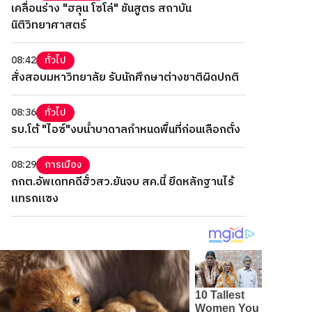
เคลื่อนร่าง "ฮลุน โซโล่" ชันสูตร สถาบัน
นิติวิทยาศาสตร์
08:42
ทั่วไป
สั่งสอบมหาวิทยาลัย รับนักศึกษาต่างชาติผิดปกติ
08:36
ทั่วไป
รบ.โต้ "ไอซ์"งบน้ำบาดาลกำหนดพื้นที่ก่อนเลือกตั้ง
08:29
การเมือง
กกต.อัพเดทคดีฮั้วสว.ยันจบ สค.นี้ ยึดหลักฐานไร้
แทรกแซง