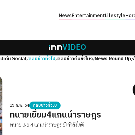
News
Entertainment
Lifestyle
Hor
VIDEO
ิปเด่น Social
คลิปข่าวทั่วไป
คลิปข่าวต้นชั่วโมง
News Round Up
/
/
/
/
15 ก.พ. 64
คลิปข่าวทั่วไป
ทนายเยี่ยม4แกนนำราษฎร
ทนาย เผย 4 แกนนำราษฎร ยังกำลังใจดี