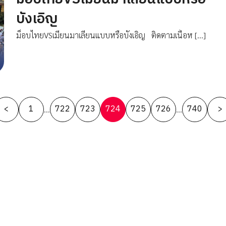
บังเอิญ
ม็อบไทยVSเมียนมาเลียนแบบหรือบังเอิญ ติดตามเนื้อห […]
Posts
<
1
722
723
724
725
726
740
>
…
…
pagination