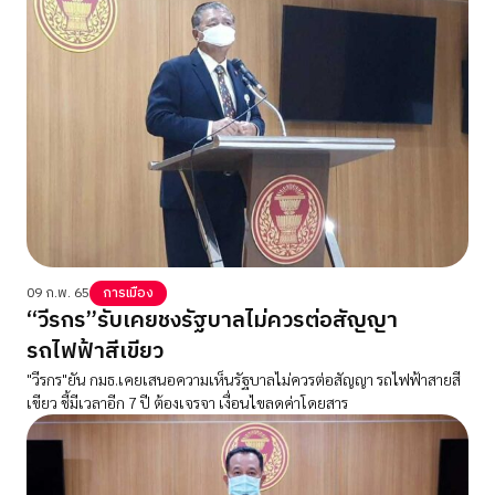
09 ก.พ. 65
การเมือง
“วีรกร”รับเคยชงรัฐบาลไม่ควรต่อสัญญา
รถไฟฟ้าสีเขียว
"วีรกร"ยัน กมธ.เคยเสนอความเห็นรัฐบาลไม่ควรต่อสัญญา รถไฟฟ้าสายสี
เขียว ชี้มีเวลาอีก 7 ปี ต้องเจรจา เงื่อนไขลดค่าโดยสาร