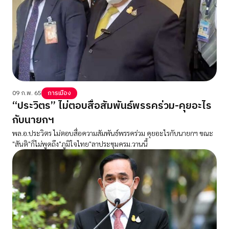
09 ก.พ. 65
การเมือง
“ประวิตร” ไม่ตอบสื่อสัมพันธ์พรรคร่วม-คุยอะไร
กับนายกฯ
พล.อ.ประวิตร ไม่ตอบสื่อความสัมพันธ์พรรคร่วม คุยอะไรกับนายกฯ ขณะ
"สันติ"ก็ไม่พูดถึง"ภูมิใจไทย"ลาประชุมครม.วานนี้