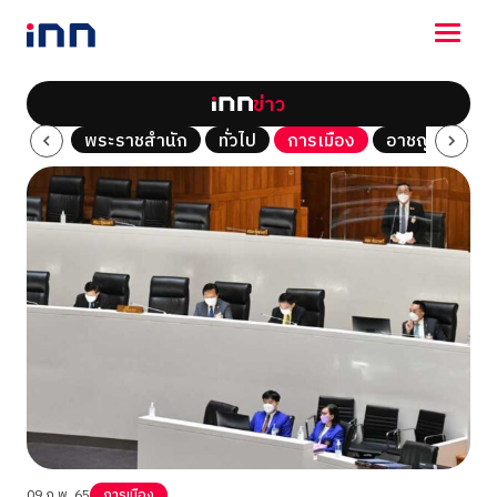
ข่าว
NEWS
Tech
พระราชสำนัก
ทั่วไป
การเมือง
อาชญากรรม
ENTERTAINMENT
LIFESTYLE
HOROSCOPE
LOTTERY
VIDEO
ร่วมด้วยช่วยกัน
09 ก.พ. 65
การเมือง