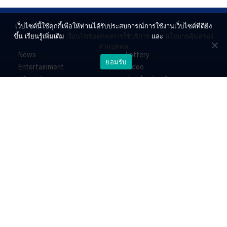
เว็บไซต์นี้ใช้คุกกี้เพื่อให้ท่านได้รับประสบการณ์การใช้งานเว็บไซต์ที่ดียิ่ง
ขึ้น เรียนรู้เพิ่มเติม
เงื่อนไขข้อตกลงการใช้บริการ
และ
นโยบายคุ้มครอง
ส่วนบุคคล
News
Lottery
ยอมรับ
Entertainment
Video
Lifestyle
ร่วมด้วยช่วยกัน
Horoscope
About
Contact
PR by Dataxet