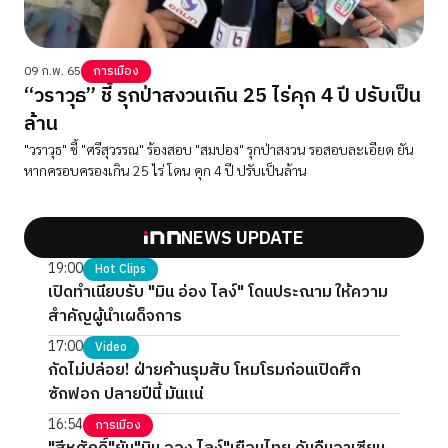
09 ก.พ. 65
การเมือง
“วราวุธ” ชี้ รุกป่าสงวนเกิน 25 ไร่คุก 4 ปี ปรับเป็น
ล้าน
"วราวุธ" ชี้ "ศรีสุวรรณ" ร้องสอบ "สมปอง" รุกป่าสงวน รอสอบละเอียด ยัน
หากครอบครองเกิน 25 ไร่ โดน คุก 4 ปี ปรับเป็นล้าน
NEWS UPDATE
19:00
Hot Clips
เปิดทำเนียบรับ "มิน อ่อง ไลง์" โดนประณาม ให้ความ
สำคัญผู้นำเผด็จการ
17:00
Video
กัดไม่ปล่อย! ฝ่ายค้านรุมสับ โหมโรมก่อนเปิดศึก
ซักฟอก ปลายปีนี้ มันแน่
16:54
การเมือง