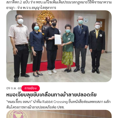
สภาตีตก.2 ฉบับ ร่าง พรบ.แก้ไขเพิ่มเติมประมวลกฎหมายวิธีพิจารณาความ
อาญา - ร่าง พ.ร.บ.อนุญาโตตุลาการ
09 ก.พ. 65
การเมือง
หมอเจี๊ยบลุยขับเคลื่อนทางม้าลายปลอดภัย
"หมอเจี๊ยบ ลลนา" นำทีม Rabbit Crossing ยื่นหนังสือต่อแพทยสภา ผลัก
ดันโครงการทางม้าลายปลอดภัยต่อ ปชช.