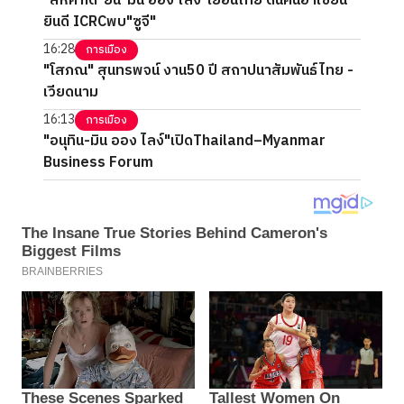
"สีหศักดิ์"ยัน"มิน ออง ไลง์"เยือนไทย ดันคืนอาเซียน
ยินดี ICRCพบ"ซูจี"
16:28
การเมือง
"โสภณ" สุนทรพจน์ งาน50 ปี สถาปนาสัมพันธ์ไทย -
เวียดนาม
16:13
การเมือง
"อนุทิน-มิน ออง ไลง์"เปิดThailand–Myanmar
Business Forum