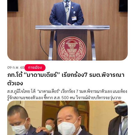
09 ก.พ. 65
การเมือง
ภท.โต้ “มาดามเดียร์” เรียกร้อง7 รมต.พิจารณา
ตัวเอง
ส.ส.ภูมิใจไทย โต้ "มาดามเดียร์" เรียกร้อง 7 รมต.พิจารณาตัวเอง แนะต้อง
รู้จักสถานะของตัวเอง ชี้หาก ส.ส. 500 คน วิจารณ์ฝ่ายบริหารจะวุ่นวาย