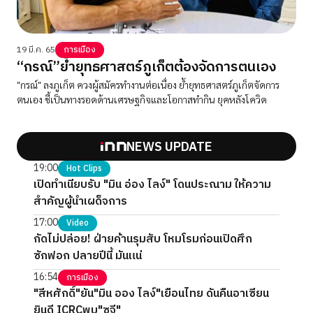
19 มี.ค. 65
การเมือง
“กรณ์”ย้ำยุทธศาสตร์ภูเก็ตต้องจัดการตนเอง
"กรณ์" ลงภูเก็ต ควงผู้สมัครทำงานต่อเนื่อง ย้ำยุทธศาสตร์ภูเก็ตจัดการ
ตนเอง ชี้เป็นทางรอดด้านเศรษฐกิจและโอกาสทำกิน ยุคหลังโควิด
NEWS UPDATE
19:00
Hot Clips
เปิดทำเนียบรับ "มิน อ่อง ไลง์" โดนประณาม ให้ความ
สำคัญผู้นำเผด็จการ
17:00
Video
กัดไม่ปล่อย! ฝ่ายค้านรุมสับ โหมโรมก่อนเปิดศึก
ซักฟอก ปลายปีนี้ มันแน่
16:54
การเมือง
"สีหศักดิ์"ยัน"มิน ออง ไลง์"เยือนไทย ดันคืนอาเซียน
ยินดี ICRCพบ"ซูจี"