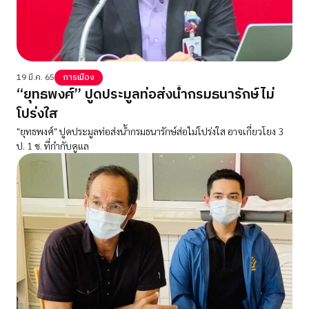
19 มี.ค. 65
การเมือง
“ยุทธพงศ์” ปูดประมูลท่อส่งน้ำกรมธนารักษ์ไม่
โปร่งใส
"ยุทธพงศ์" ปูดประมูลท่อส่งน้ำกรมธนารักษ์ส่อไม่โปร่งใส อาจเกี่ยวโยง 3
ป. 1 ช. ที่กำกับดูแล