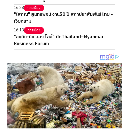
16:28
การเมือง
"โสภณ" สุนทรพจน์ งาน50 ปี สถาปนาสัมพันธ์ไทย -
เวียดนาม
16:13
การเมือง
"อนุทิน-มิน ออง ไลง์"เปิดThailand–Myanmar
Business Forum