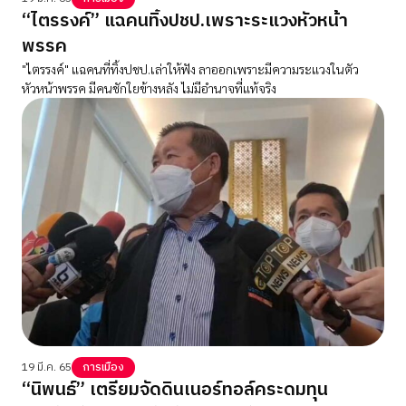
“ไตรรงค์” แฉคนทิ้งปชป.เพราะระแวงหัวหน้า
พรรค
"ไตรรงค์" แฉคนที่ทิ้งปชป.เล่าให้ฟัง ลาออกเพราะมีความระแวงในตัว
หัวหน้าพรรค มีคนชักใยข้างหลัง ไม่มีอำนาจที่แท้จริง
19 มี.ค. 65
การเมือง
“นิพนธ์” เตรียมจัดดินเนอร์ทอล์คระดมทุน