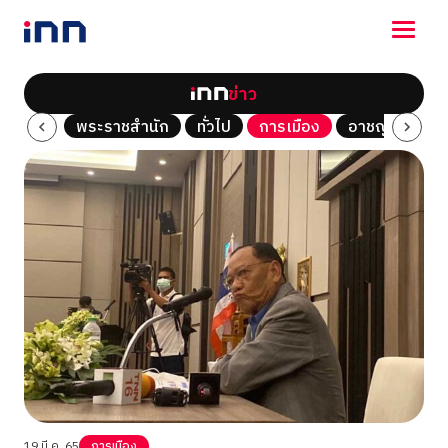
ข่าว
NEWS
Tech
พระราชสำนัก
ทั่วไป
การเมือง
อาชญากรรม
ENTERTAINMENT
LIFESTYLE
HOROSCOPE
LOTTERY
VIDEO
ร่วมด้วยช่วยกัน
19 มี.ค. 65
การเมือง