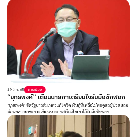
19 มี.ค. 65
การเมือง
“ยุทธพงศ์” เตือนนายกฯเตรียมใจรับมือซักฟอก
"ยุทธพงศ์" ซัดรัฐบาลล้มเหลวแก้โควิด เงินกู้ที่เหลือไม่พอดูแลผู้ป่วย แถม
ผ่อนคลายมาตรการ เตือนนายกฯเตรียมใจเอาไว้รับมือซักฟอก