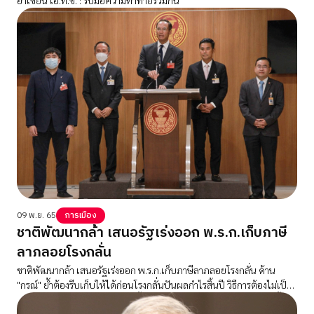
09 พ.ย. 65
การเมือง
ชาติพัฒนากล้า เสนอรัฐเร่งออก พ.ร.ก.เก็บภาษี
ลาภลอยโรงกลั่น
ชาติพัฒนากล้า เสนอรัฐเร่งออก พ.ร.ก.เก็บภาษีลาภลอยโรงกลั่น ด้าน
"กรณ์" ย้ำต้องรีบเก็บให้ได้ก่อนโรงกลั่นปันผลกำไรสิ้นปี วิธีการต้องไม่เป็น
ภาระประชาชน ไม่ต้องกู้ เทวัญ ชี้ถ้าทำได้ ราคาน้ำมันลง กองทุนติดหนี้