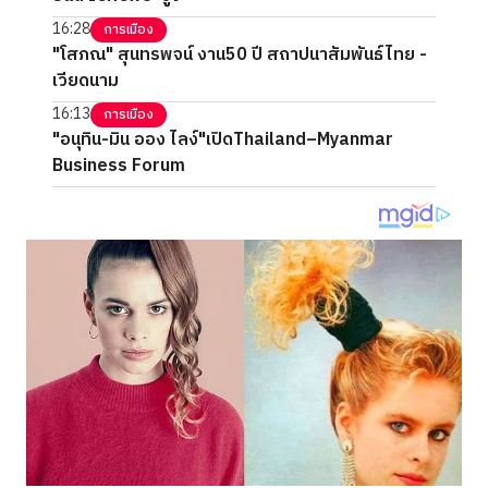
16:28
การเมือง
"โสภณ" สุนทรพจน์ งาน50 ปี สถาปนาสัมพันธ์ไทย -
เวียดนาม
16:13
การเมือง
"อนุทิน-มิน ออง ไลง์"เปิดThailand–Myanmar
Business Forum