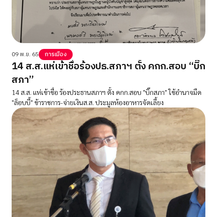
09 พ.ย. 65
การเมือง
14 ส.ส.แห่เข้าชื่อร้องปธ.สภาฯ ตั้ง คกก.สอบ “บิ๊ก
สภา”
14 ส.ส. แห่เข้าชื่อ ร้องประธานสภาฯ ตั้ง คกก.สอบ "บิ๊กสภา" ใช้อำนาจมืด
"ล็อบบี้" ข้าราชการ-จ่ายเงินส.ส. ประมูลห้องอาหารจัดเลี้ยง