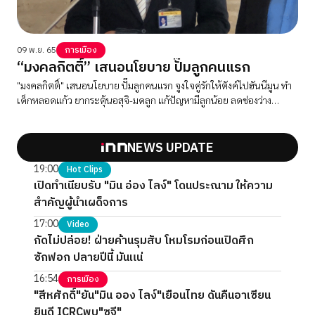
09 พ.ย. 65
การเมือง
“มงคลกิตติ์” เสนอนโยบาย ปั๊มลูกคนแรก
"มงคลกิตติ์" เสนอนโยบาย ปั๊มลูกคนแรก จูงใจคู่รักให้ตังค์ไปฮันนีมูน ทำ
เด็กหลอดแก้ว ยากระตุ้นอสุจิ-มดลูก แก้ปัญหามีลูกน้อย ลดช่องว่าง
ระหว่างวัย หลังเข้าสู่สังคมผู้สูงอายุ
NEWS UPDATE
19:00
Hot Clips
เปิดทำเนียบรับ "มิน อ่อง ไลง์" โดนประณาม ให้ความ
สำคัญผู้นำเผด็จการ
17:00
Video
กัดไม่ปล่อย! ฝ่ายค้านรุมสับ โหมโรมก่อนเปิดศึก
ซักฟอก ปลายปีนี้ มันแน่
16:54
การเมือง
"สีหศักดิ์"ยัน"มิน ออง ไลง์"เยือนไทย ดันคืนอาเซียน
ยินดี ICRCพบ"ซูจี"