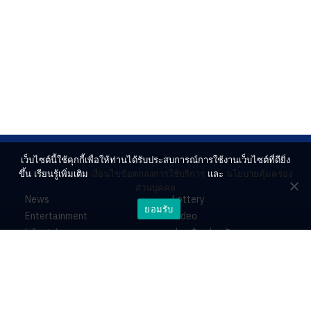
เว็บไซต์นี้ใช้คุกกี้เพื่อให้ท่านได้รับประสบการณ์การใช้งานเว็บไซต์ที่ดียิ่ง
ขึ้น เรียนรู้เพิ่มเติม
เงื่อนไขข้อตกลงการใช้บริการ
และ
นโยบายคุ้มครอง
ส่วนบุคคล
News
Lottery
ยอมรับ
Entertainment
Video
Lifestyle
ร่วมด้วยช่วยกัน
Horoscope
About