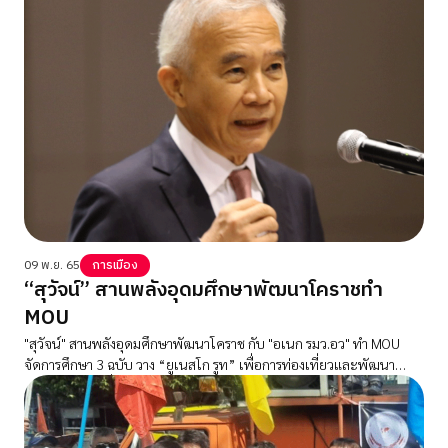
น้อยลง
09 พ.ย. 65
การเมือง
“สุวัจน์” สานพลังอุดมศึกษาพัฒนาโคราชทำ
MOU
"สุวัจน์" สานพลังอุดมศึกษาพัฒนาโคราช กับ "อเนก รมว.อว" ทำ MOU
จัดการศึกษา 3 ฉบับ วาง “ยูเนสโก รูท” เพื่อการท่องเที่ยวและพัฒนา
เศรษฐกิจอย่างยั่งยืน