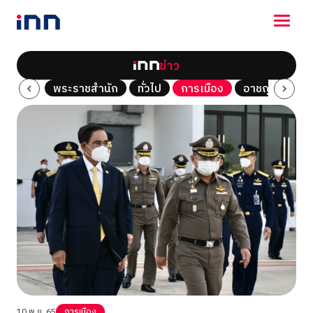
ข่าว
NEWS
Tech
พระราชสำนัก
ทั่วไป
การเมือง
อาชญากรรม
ENTERTAINMENT
LIFESTYLE
HOROSCOPE
LOTTERY
VIDEO
ร่วมด้วยช่วยกัน
10 พ.ย. 65
การเมือง