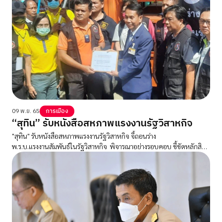
09 พ.ย. 65
การเมือง
“สุทิน” รับหนังสือสหภาพแรงงานรัฐวิสาหกิจ
"สุทิน" รับหนังสือสหภาพแรงงานรัฐวิสาหกิจ จี้ถอนร่าง
พ.ร.บ.แรงงานสัมพันธ์ในรัฐวิสาหกิจ พิจารณาอย่างรอบคอบ ชี้ขัดหลักสิทธิ
มนุษยชน- ละเมิดสิทธิแรงงาน