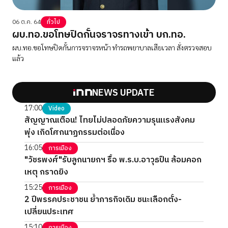
06 ต.ค. 64
ทั่วไป
ผบ.ทอ.ขอโทษปิดกั้นจราจรทางเข้า บก.ทอ.
ผบ.ทอ.ขอโทษปิดกั้นการจราจรหน้า ทำรถพยาบาลเสียเวลา สั่งตรวจสอบ
แล้ว
NEWS UPDATE
17:00
Video
สัญญาณเตือน! ไทยไม่ปลอดภัยความรุนแรงสังคม
พุ่ง เกิดโศกนาฏกรรมต่อเนื่อง
16:05
การเมือง
"วัชรพงศ์"รับลูกนายกฯ รื้อ พ.ร.บ.อาวุธปืน ล้อมคอก
เหตุ กราดยิง
15:25
การเมือง
2 ปีพรรคประชาชน ย้ำภารกิจเดิม ชนะเลือกตั้ง-
เปลี่ยนประเทศ
15:10
การเมือง