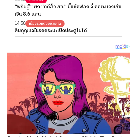
“พริษฐ์” ยก “คดีฮั้ว สว.” ขึ้นซักฟอก จี้ กกต.แจงเส้น
เงิน 8.6 แสน
14:50
เรื่องร่วมด้วยช่วยกัน
ลืมกุญแจในรถกระบะเปิดประตูไม่ได้