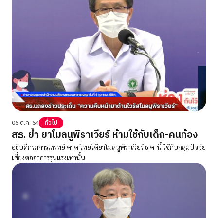
06 ต.ค. 64
ทั่วไป
สธ. ย้ำ ยาโมลนูพิราเวียร์ ห้ามใช้กับเด็ก-คนท้อง
อธิบดีกรมการแพทย์ คาด ไทยได้ยาโมลนูพิราเวียร์ ธ.ค. นี้ ใช้กับกลุ่มปัจจัย
เสี่ยงต่ออาการรุนแรงเท่านั้น