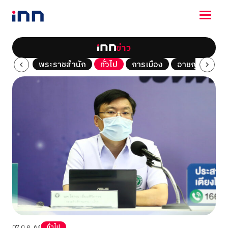
ข่าว
NEWS
Tech
พระราชสำนัก
ทั่วไป
การเมือง
อาชญากรรม
ENTERTAINMENT
LIFESTYLE
HOROSCOPE
LOTTERY
VIDEO
ร่วมด้วยช่วยกัน
07 ต.ค. 64
ทั่วไป