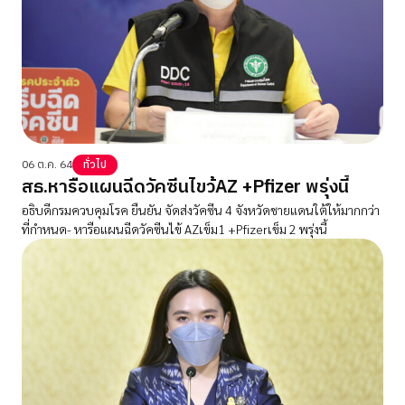
06 ต.ค. 64
ทั่วไป
สธ.หารือแผนฉีดวัคซีนไขว้AZ +Pfizer พรุ่งนี้
อธิบดีกรมควบคุมโรค ยืนยัน จัดส่งวัคซีน 4 จังหวัดชายแดนใต้ให้มากกว่า
ที่กำหนด- หารือแผนฉีดวัคซีนไข้ AZเข็ม1 +Pfizerเข็ม 2 พรุ่งนี้