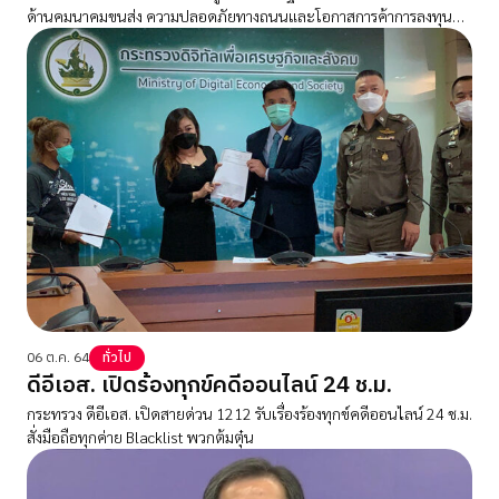
ด้านคมนาคมขนส่ง ความปลอดภัยทางถนนและโอกาสการค้าการลงทุนกับ
นักธุรกิจเมืองน้ำหอม
06 ต.ค. 64
ทั่วไป
ดีอีเอส. เปิดร้องทุกข์คดีออนไลน์ 24 ช.ม.
กระทรวง ดีอีเอส. เปิดสายด่วน 1212 รับเรื่องร้องทุกข์คดีออนไลน์ 24 ช.ม.
สั่งมือถือทุกค่าย Blacklist พวกต้มตุ๋น