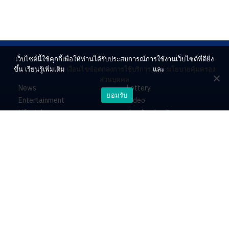
เว็บไซต์นี้ใช้คุกกี้เพื่อให้ท่านได้รับประสบการณ์การใช้งานเว็บไซต์ที่ดียิ่ง
ขึ้น เรียนรู้เพิ่มเติม
เงื่อนไขข้อตกลงการใช้บริการ
และ
นโยบายคุ้มครอง
ส่วนบุคคล
News
Lottery
ยอมรับ
Entertainment
Video
Lifestyle
ร่วมด้วยช่วยกัน
Horoscope
About
Contact
PR by Dataxet