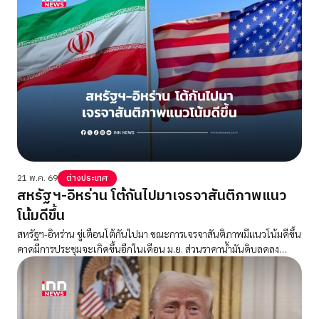
21 พ.ค. 69
ต่างประเทศ
สหรัฐฯ-อิหร่าน โต้กันไปมาเจรจาสันติภาพแนว
โน้มดีขึ้น
สหรัฐฯ-อิหร่าน ขู่เตือนโต้กันไปมา ขณะการเจรจาสันติภาพมีแนวโน้มดีขึ้น
คาดมีการประชุมจะเกิดขึ้นอีกในเดือน ม.ย. ส่วนราคาน้ำมันดิบลดลง
ขานรับสัญญาณบวก