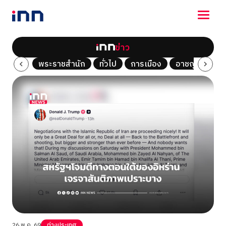
ข่าว
NEWS
Tech
พระราชสำนัก
ทั่วไป
การเมือง
อาชญากรรม
ENTERTAINMENT
LIFESTYLE
HOROSCOPE
LOTTERY
VIDEO
ร่วมด้วยช่วยกัน
26 พ.ค. 69
ต่างประเทศ