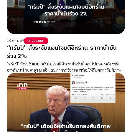
19 พ.ค. 69
ต่างประเทศ
“ทรัมป์” สั่งระงับแผนโจมตีอิหร่าน-ราคาน้ำมัน
ร่วง 2%
"ทรัมป์" สั่งระงับแผนกลับไปโจมตีอิรห่านในวันนี้ออกไปก่อน หลัง ชาติ
อาหรับนำโดยซาอุฯ ยูเออี และ กาตาร์ ร้องขอ พร้อมให้รีบตกลงสันติภาพ
ราคาน้ำมันร่วง 2%