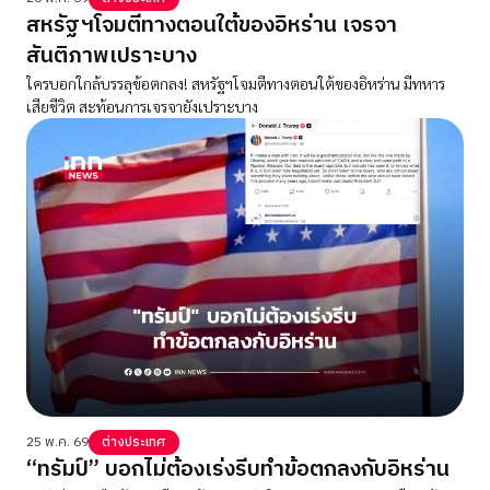
สหรัฐฯโจมตีทางตอนใต้ของอิหร่าน เจรจา
สันติภาพเปราะบาง
ใครบอกใกล้บรรลุข้อตกลง! สหรัฐฯโจมตีทางตอนใต้ของอิหร่าน มีทหาร
เสียชีวิต สะท้อนการเจรจายังเปราะบาง
25 พ.ค. 69
ต่างประเทศ
“ทรัมป์” บอกไม่ต้องเร่งรีบทำข้อตกลงกับอิหร่าน