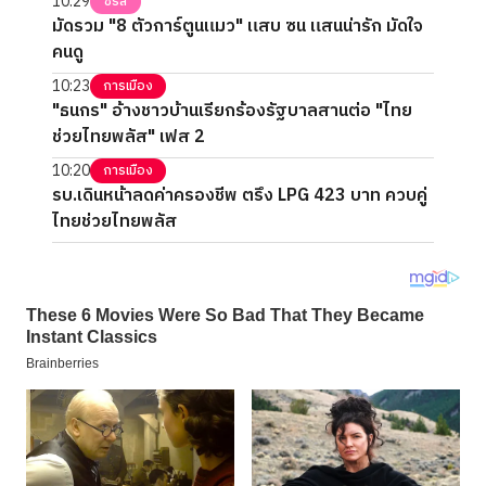
10:29
ซีรี่ส์
มัดรวม "8 ตัวการ์ตูนแมว" แสบ ซน แสนน่ารัก มัดใจ
คนดู
10:23
การเมือง
"ธนกร" อ้างชาวบ้านเรียกร้องรัฐบาลสานต่อ "ไทย
ช่วยไทยพลัส" เฟส 2
10:20
การเมือง
รบ.เดินหน้าลดค่าครองชีพ ตรึง LPG 423 บาท ควบคู่
ไทยช่วยไทยพลัส