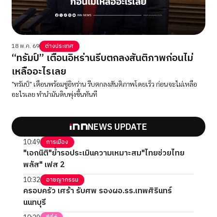
18 พ.ค. 69
ต่างประเทศ
“ทรัมป์” เตือนอิหร่านรีบตกลงสันติภาพก่อนไม่
เหลืออะไรเลย
"ทรัมป์" เตือนพร้อมขู่อิหร่าน รีบตกลงสันติภาพโดยเร็ว ก่อนจะไม่เหลือ
อะไรเลย ทำนำมันดิบพุ่งขึ้นทันที
NEWS UPDATE
10:49
การเมือง
"เอกนิติ"ย้ำรอประเมินความเหมาะสม"ไทยช่วยไทย
พลัส" เฟส 2
10:32
อาชญากรรม
ครอบครัว เศร้า รับศพ รองผอ.รร.เทพศิรินทร์
นนทบุรี