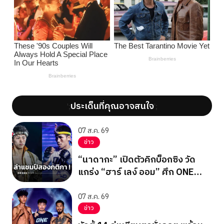
ประเด็นที่คุณอาจสนใจ
';
';
07 ส.ค. 69
ข่าว
“นาดากะ” เปิดตัวคิกบ็อกซิง วัด
แกร่ง “ฮาร์ เลง์ ออม” ศึก ONE
ซามูไร 3
07 ส.ค. 69
ข่าว