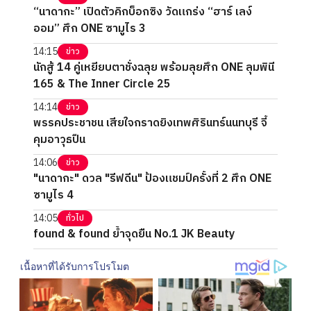
“นาดากะ” เปิดตัวคิกบ็อกซิง วัดแกร่ง “ฮาร์ เลง์
ออม” ศึก ONE ซามูไร 3
14:15
ข่าว
นักสู้ 14 คู่เหยียบตาชั่งฉลุย พร้อมลุยศึก ONE ลุมพินี
165 & The Inner Circle 25
14:14
ข่าว
พรรคประชาชน เสียใจกราดยิงเทพศิรินทร์นนทบุรี จี้
คุมอาวุธปืน
14:06
ข่าว
"นาดากะ" ดวล "รีฟดีน" ป้องแชมป์ครั้งที่ 2 ศึก ONE
ซามูไร 4
14:05
ทั่วไป
found & found ย้ำจุดยืน No.1 JK Beauty