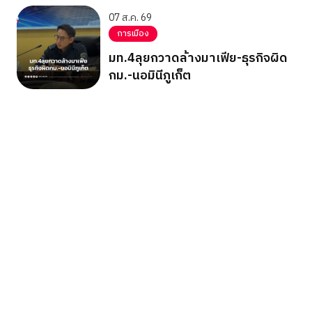
07 ส.ค. 69
การเมือง
มท.4ลุยกวาดล้างมาเฟีย-ธุรกิจผิด
กม.-นอมินีภูเก็ต