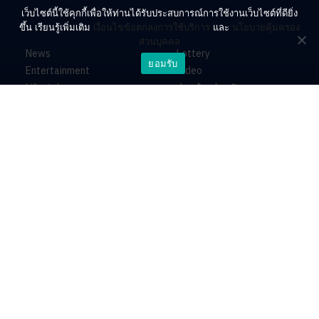
เว็บไซต์นี้ใช้คุกกี้เพื่อให้ท่านได้รับประสบการณ์การใช้งานเว็บไซต์ที่ดียิ่ง
ขึ้น เรียนรู้เพิ่มเติม
เงื่อนไขข้อตกลงการใช้บริการ
และ
นโยบายคุ้มครอง
ส่วนบุคคล
News
Lottery
ยอมรับ
Entertainment
Video
Lifestyle
ร่วมด้วยช่วยกัน
Horoscope
About
Contact
PR by Dataxet