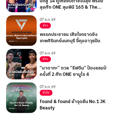
นักสู้ 14 คู่เหยียบตาชั่งฉลุย พร้อม
ลุยศึก ONE ลุมพินี 165 & The
Inner Circle 25
07 ส.ค. 69
ข่าว
พรรคประชาชน เสียใจกราดยิง
เทพศิรินทร์นนทบุรี จี้คุมอาวุธปืน
07 ส.ค. 69
ข่าว
“นาดากะ” ดวล “รีฟดีน” ป้องแชมป์
ครั้งที่ 2 ศึก ONE ซามูไร 4
07 ส.ค. 69
ทั่วไป
found & found ย้ำจุดยืน No.1 JK
Beauty