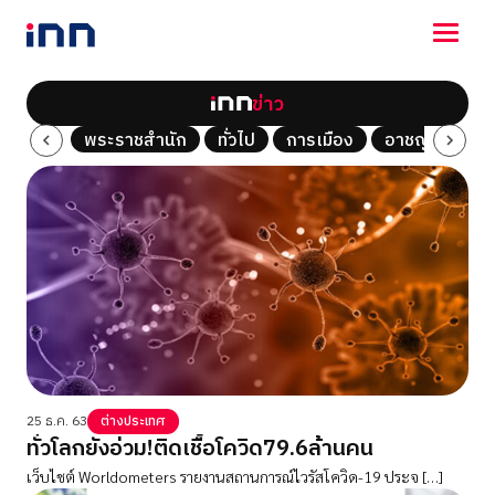
ข่าว
NEWS
Tech
พระราชสำนัก
ทั่วไป
การเมือง
อาชญากรรม
ENTERTAINMENT
LIFESTYLE
HOROSCOPE
LOTTERY
VIDEO
ร่วมด้วยช่วยกัน
25 ธ.ค. 63
ต่างประเทศ
ทั่วโลกยังอ่วม!ติดเชื้อโควิด79.6ล้านคน
เว็บไชต์ Worldometers รายงานสถานการณ์ไวรัสโควิด-19 ประจ […]