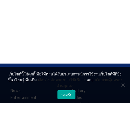
เว็บไซต์นี้ใช้คุกกี้เพื่อให้ท่านได้รับประสบการณ์การใช้งานเว็บไซต์ที่ดียิ่ง
ขึ้น เรียนรู้เพิ่มเติม
เงื่อนไขข้อตกลงการใช้บริการ
และ
นโยบายคุ้มครอง
ส่วนบุคคล
News
Lottery
ยอมรับ
Entertainment
Video
Lifestyle
ร่วมด้วยช่วยกัน
Horoscope