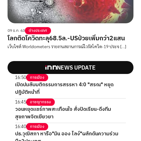
09 ธ.ค. 63
ต่างประเทศ
โลกติดโควิดทะลุ68.5ล.-USป่วยเพิ่มกว่า2แสน
เว็บไชต์ Worldometers รายงานสถานการณ์ไวรัสโควิด-19 ประจ […]
NEWS UPDATE
16:50
การเมือง
เปิดปมลับมติกรรมการสรรหา 4:0 "สรณ" หยุด
ปฏิบัติหน้าที่
16:45
อาชญากรรม
วอนหยุดแชร์ภาพสะเทือนใจ สั่งปิดเรียน-ดึงทีม
สุขภาพจิตเยียวยา
16:40
การเมือง
ปธ.วุฒิสภา หารือ"มิน ออง ไลง์"ผลักดันความร่วม