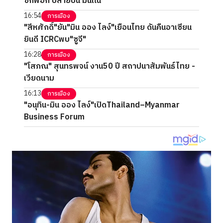
ซักฟอก ปลายปีนี้ มันแน่
16:54
การเมือง
"สีหศักดิ์"ยัน"มิน ออง ไลง์"เยือนไทย ดันคืนอาเซียน
ยินดี ICRCพบ"ซูจี"
16:28
การเมือง
"โสภณ" สุนทรพจน์ งาน50 ปี สถาปนาสัมพันธ์ไทย -
เวียดนาม
16:13
การเมือง
"อนุทิน-มิน ออง ไลง์"เปิดThailand–Myanmar
Business Forum