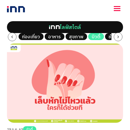
ไลฟ์สไตล์
NEWS
al Vlog
ท่องเที่ยว
อาหาร
สุขภาพ
บิวตี้
ช้อปปิ้ง
ENTERTAINMENT
LIFESTYLE
HOROSCOPE
LOTTERY
VIDEO
ร่วมด้วยช่วยกัน
29 ธ.ค. 63
บิวตี้