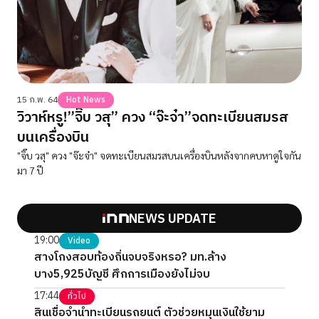
15 ก.พ. 64
Hot News
วิวาห์หรู!”จิ๊บ วสุ” ควง “จ๊ะจ๋า”จดทะเบียนสมรส
บนเครื่องบิน
"จิ๊บ วสุ" ควง "จ๊ะจ๋า" จดทะเบียนสมรสบนเครื่องบินหลังจากคบหาดูใจกัน
มา 7 ปี
NEWS UPDATE
19:00
Video
สางโกงสอบท้องถิ่นจบจริงหรอ? มท.ล้าง
บาง5,925บัญชี ศึกการเมืองยังไม่จบ
17:44
ทั่วไป
สินเชื่อจำนำทะเบียนรถยนต์ ตัวช่วยหมุนเงินใช้ยาม