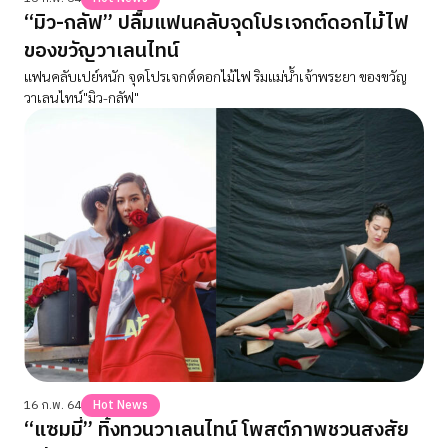
“มิว-กลัฟ” ปลื้มแฟนคลับจุดโปรเจกต์ดอกไม้ไฟ
ของขวัญวาเลนไทน์
แฟนคลับเปย์หนัก จุดโปรเจกต์ดอกไม้ไฟ ริมแม่น้ำเจ้าพระยา ของขวัญ
วาเลนไทน์"มิว-กลัฟ"
16 ก.พ. 64
Hot News
“แซมมี่” ทิ้งทวนวาเลนไทน์ โพสต์ภาพชวนสงสัย