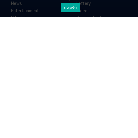
News
Lottery
ยอมรับ
Entertainment
Video
Lifestyle
ร่วมด้วยช่วยกัน
Horoscope
About
Contact
PR by Dataxet
บริษัท ไอเอ็นเอ็น คอนเนกซ์ จำกัด