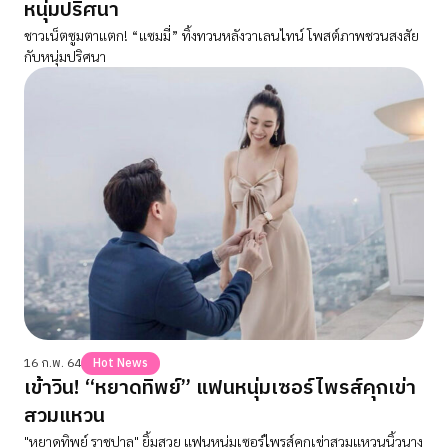
หนุ่มปริศนา
ชาวเน็ตซูมตาแตก! “แซมมี่” ทิ้งทวนหลังวาเลนไทน์ โพสต์ภาพชวนสงสัย
กับหนุ่มปริศนา
16 ก.พ. 64
Hot News
เข้าวิน! “หยาดทิพย์” แฟนหนุ่มเซอร์ไพรส์คุกเข่า
สวมแหวน
"หยาดทิพย์ ราชปาล" ยิ้มสวย แฟนหนุ่มเซอร์ไพรส์คุกเข่าสวมแหวนนิ้วนาง