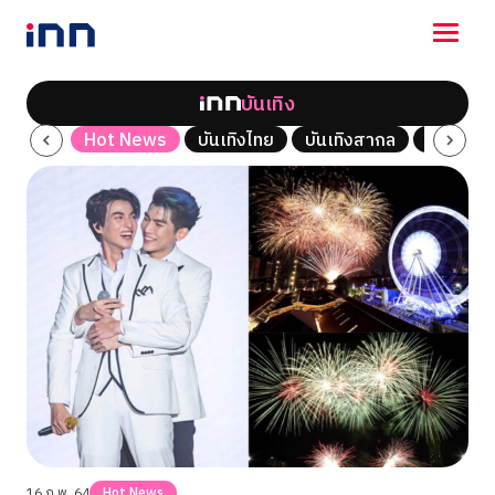
บันเทิง
NEWS
ซีรี่ส์
Hot News
บันเทิงไทย
บันเทิงสากล
เพลง
ENTERTAINMENT
LIFESTYLE
HOROSCOPE
LOTTERY
VIDEO
ร่วมด้วยช่วยกัน
16 ก.พ. 64
Hot News