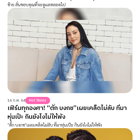
ซ้าย ลั่นขอบคุณที่จะดูแลตลอดไป
16 ก.พ. 64
Hot News
เฟิร์มทุกองศา! “ตั๊ก บงกช”เผยเคล็ดไม่ลับ ที่มา
หุ่นเป๊ะ กินยังไงไม่ให้พัง
"ตั๊ก บงกช"เผยเคล็ดไม่ลับ ที่มาหุ่นเป๊ะ กินยังไงไม่ให้พัง