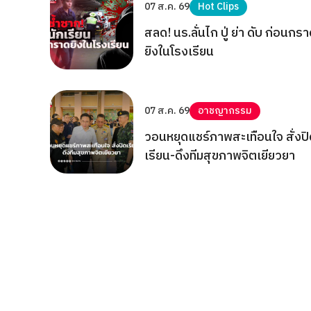
07 ส.ค. 69
Hot Clips
สลด! นร.ลั่นไก ปู่ ย่า ดับ ก่อนกร
ยิงในโรงเรียน
07 ส.ค. 69
อาชญากรรม
วอนหยุดแชร์ภาพสะเทือนใจ สั่งปิ
เรียน-ดึงทีมสุขภาพจิตเยียวยา