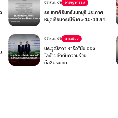
07 ส.ค. 69
อาชญากรรม
าด
รร.เทพศิรินทร์นนทบุรี ประกาศ
หยุดเรียนกรณีพิเศษ 10-14 สค.
07 ส.ค. 69
การเมือง
ปธ.วุฒิสภา หารือ”มิน ออง
ด
ไลง์”ผลักดันความร่วม
มือ2ประเทศ