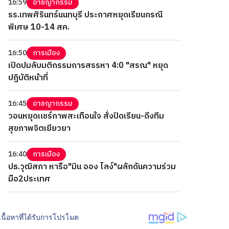
16:59
อาชญากรรม
รร.เทพศิรินทร์นนทบุรี ประกาศหยุดเรียนกรณี
พิเศษ 10-14 สค.
16:50
การเมือง
เปิดปมลับมติกรรมการสรรหา 4:0 "สรณ" หยุด
ปฏิบัติหน้าที่
16:45
อาชญากรรม
วอนหยุดแชร์ภาพสะเทือนใจ สั่งปิดเรียน-ดึงทีม
สุขภาพจิตเยียวยา
16:40
การเมือง
ปธ.วุฒิสภา หารือ"มิน ออง ไลง์"ผลักดันความร่วม
มือ2ประเทศ