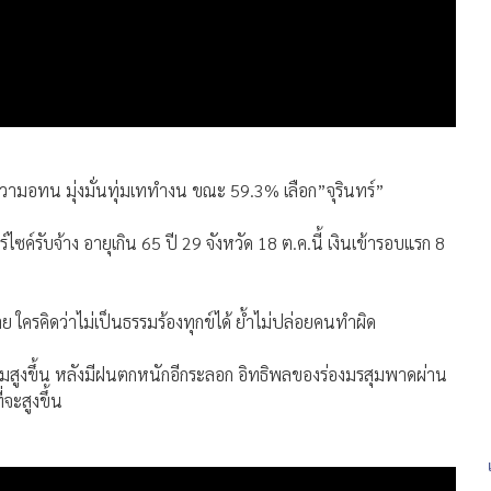
ความอทน มุ่งมั่นทุ่มเททำงน ขณะ 59.3% เลือก”จุรินทร์”
ไซค์รับจ้าง อายุเกิน 65 ปี 29 จังหวัด 18 ต.ค.นี้ เงินเข้ารอบแรก 8
ใครคิดว่าไม่เป็นธรรมร้องทุกข์ได้ ย้ำไม่ปล่อยคนทำผิด
ิ่มสูงขึ้น หลังมีฝนตกหนักอีกระลอก อิทธิพลของร่องมรสุมพาดผ่าน
จะสูงขึ้น