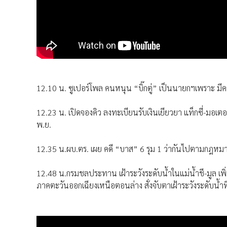
12.10 น. ซูเปอร์โพล คนหนุน “บิ๊กตู่” เป็นนายกฯเพราะ มี
12.23 น. เปิดจองคิว ลงทะเบียนรับเงินเยียวยา แท็กซี่-มอเตอร์
พ.ย.
12.35 น.ผบ.ตร. เผย คดี “บาส” 6 รุม 1 ว่ากันไปตามกฎหมาย 
12.48 น.กรมชลประทาน เฝ้าระวังระดับน้ำในแม่น้ำชี-มูล เพ
ภาคตะวันออกเฉียงเหนือตอนล่าง สั่งจับตาเฝ้าระวังระดับน้ำที่