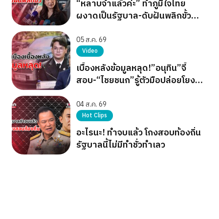
“หลาบจำแล้วค่ะ” ทำภูมิใจไทย
ผงาดเป็นรัฐบาล-ดับฝันพลิกขั้ว
อำนาจ เขียว แดง ส้ม
05 ส.ค. 69
Video
เบื้องหลังข้อมูลหลุด!”อนุทิน”จี้
สอบ-“ไชยชนก”รู้ตัวมือปล่อยโยง
การเมือง
04 ส.ค. 69
Hot Clips
อะไรนะ! ทำจบแล้ว โกงสอบท้องถิ่น
รัฐบาลนี้ไม่มีทำชั่วทำเลว