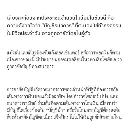
เสียงสะท้อนจากประชาชนจำนวนไม่น้อยในช่วงนี้ คือ
ความกังวลใจว่า “บัญชีธนาคาร” ที่ตนเอง ใช้ทำธุรกรรม
ในชีวิตประจำวัน อาจถูกอายัดโดยไม่รู้ตัว
แม้จะไม่เคยเกี่ยวข้องกับแก๊งคอลเซ็นเตอร์ หรือการฟอกเงินก็ตาม
เนื่องจากขณะนี้ มีประชาชนออกมาเคลื่อนไหวทางสื่อโซเชียล ว่า
ถูกอายัดบัญชีทางธนาคาร
การอายัดบัญชี เกิดจากมาตรการของเจ้าหน้าที่รัฐที่ต้องการสกัด
เส้นทางการเงินของแก๊งมิจฉาชีพ โดยตำรวจไซเบอร์ ปปง. และ
ธนาคารพาณิชย์ ร่วมกันติดตามเส้นทางการโอนเงิน เมื่อพบว่า
มีบัญชีใดเกี่ยวข้องกับ “บัญชีม้า” หรือรับโอนจากบัญชีต้องสงสัย
ก็จะสั่งอายัดบัญชีต่อเนื่อง เพื่อป้องกันไม่ให้เงินถูกยักย้ายถ่ายโอน