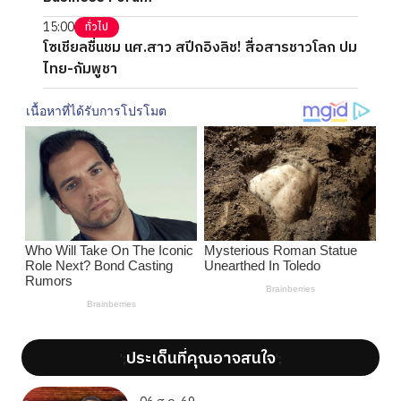
15:00
ทั่วไป
โซเชียลชื่นชม นศ.สาว สปีกอิงลิช! สื่อสารชาวโลก ปม
ไทย-กัมพูชา
ประเด็นที่คุณอาจสนใจ
';
';