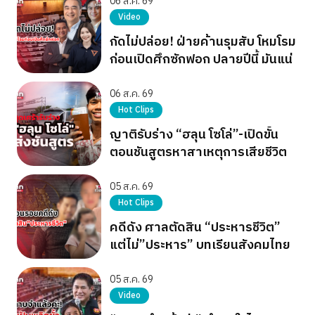
06 ส.ค. 69
Video
กัดไม่ปล่อย! ฝ่ายค้านรุมสับ โหมโรม
ก่อนเปิดศึกซักฟอก ปลายปีนี้ มันแน่
06 ส.ค. 69
Hot Clips
ญาติรับร่าง “ฮลุน โซโล่”-เปิดขั้น
ตอนชันสูตรหาสาเหตุการเสียชีวิต
05 ส.ค. 69
Hot Clips
คดีดัง ศาลตัดสิน “ประหารชีวิต”
แต่ไม่”ประหาร” บทเรียนสังคมไทย
05 ส.ค. 69
Video