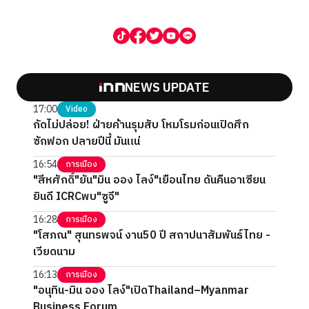
NEWS UPDATE
17:00
Video
กัดไม่ปล่อย! ฝ่ายค้านรุมสับ โหมโรมก่อนเปิดศึก
ซักฟอก ปลายปีนี้ มันแน่
16:54
การเมือง
"สีหศักดิ์"ยัน"มิน ออง ไลง์"เยือนไทย ดันคืนอาเซียน
ยินดี ICRCพบ"ซูจี"
16:28
การเมือง
"โสภณ" สุนทรพจน์ งาน50 ปี สถาปนาสัมพันธ์ไทย -
เวียดนาม
16:13
การเมือง
"อนุทิน-มิน ออง ไลง์"เปิดThailand–Myanmar
Business Forum