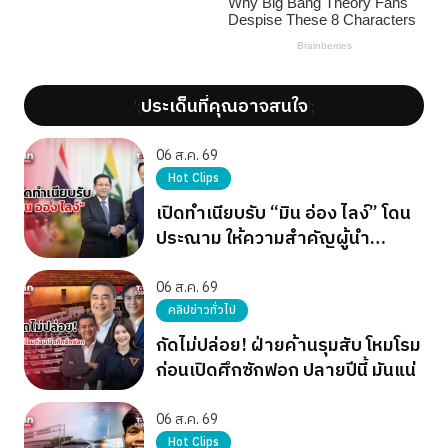
ประเด็นที่คุณอาจสนใจ
';
';
06 ส.ค. 69
Hot Clips
เปิดทำเนียบรับ “มิน อ่อง ไลง์” โดน
ประณาม ให้ความสำคัญผู้นำ
เผด็จการ
06 ส.ค. 69
คลิปข่าวทั่วไป
กัดไม่ปล่อย! ฝ่ายค้านรุมสับ โหมโรม
ก่อนเปิดศึกซักฟอก ปลายปีนี้ มันแน่
06 ส.ค. 69
Hot Clips