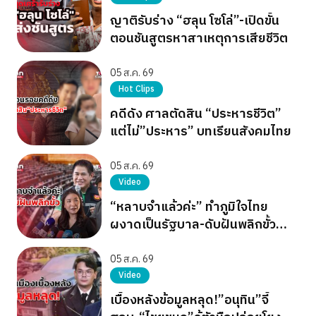
ญาติรับร่าง “ฮลุน โซโล่”-เปิดขั้น
ตอนชันสูตรหาสาเหตุการเสียชีวิต
05 ส.ค. 69
Hot Clips
คดีดัง ศาลตัดสิน “ประหารชีวิต”
แต่ไม่”ประหาร” บทเรียนสังคมไทย
05 ส.ค. 69
Video
“หลาบจำแล้วค่ะ” ทำภูมิใจไทย
ผงาดเป็นรัฐบาล-ดับฝันพลิกขั้ว
อำนาจ เขียว แดง ส้ม
05 ส.ค. 69
Video
เบื้องหลังข้อมูลหลุด!”อนุทิน”จี้