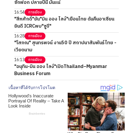
ซักฟอก ปลายปีนี้ มันแน่
16:54
การเมือง
"สีหศักดิ์"ยัน"มิน ออง ไลง์"เยือนไทย ดันคืนอาเซียน
ยินดี ICRCพบ"ซูจี"
16:28
การเมือง
"โสภณ" สุนทรพจน์ งาน50 ปี สถาปนาสัมพันธ์ไทย -
เวียดนาม
16:13
การเมือง
"อนุทิน-มิน ออง ไลง์"เปิดThailand–Myanmar
Business Forum