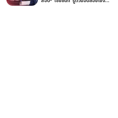
สอบ-“ไชยชนก”รู้ตัวมือปล่อยโยง
การเมือง