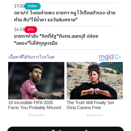
17:00
Video
ดราม่า! วิ่งชนกำแพง นายกฯ หนู ไว้เตือนตัวเอง-ฝ่าย
ค้าน สับ"ไร้น้ำยา รอวันล่มสลาย"
16:53
ข่าว
นายกฯกำชับ "กิตติ์รัฐ"ติงตร.นนทบุรี ปล่อย
"ฉลอง"ไม่ใส่กุญแจมือ