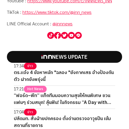
Youtube :
https://www.youtube.com/c/INNNEWS_INN
TikTok :
https://www.tiktok.com/@inn_news
LINE Official Account :
@innnews
NEWS UPDATE
17:34
ข่าว
ตร.แจ้ง 4 ข้อหาหนัก "ฉลอง "ยังภาคเสธ อ้างป้องกัน
ตัว ฝากขังพรุ่งนี้
17:21
Hot News
“ฟอร์ด–พีท” แท็กทีมมอบความสุขให้คนพิเศษ ชวน
แฟนๆ ร่วมสนุก! ลุ้นฟิน! ในกิจกรรม “A Day with
FORTPEAT Exclusive Fan Meet”
17:04
ข่าว
ปลัดมท. สั่งฝ่ายปกครอง ตั้งด่านตรวจอาวุธปืน เข้ม
สถานที่ราชการ