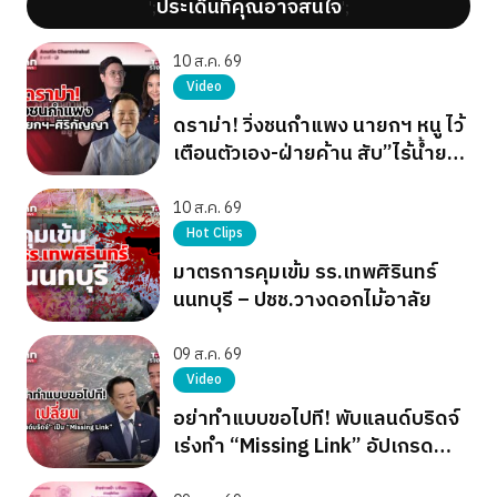
ประเด็นที่คุณอาจสนใจ
';
';
10 ส.ค. 69
Video
ดราม่า! วิ่งชนกำแพง นายกฯ หนู ไว้
เตือนตัวเอง-ฝ่ายค้าน สับ”ไร้น้ำยา
รอวันล่มสลาย”
10 ส.ค. 69
Hot Clips
มาตรการคุมเข้ม รร.เทพศิรินทร์
นนทบุรี – ปชช.วางดอกไม้อาลัย
09 ส.ค. 69
Video
อย่าทำแบบขอไปที! พับแลนด์บริดจ์
เร่งทำ “Missing Link” อัปเกรด
ท่าเรือระนอง