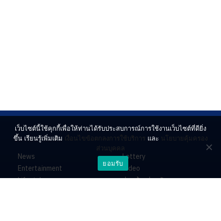
เว็บไซต์นี้ใช้คุกกี้เพื่อให้ท่านได้รับประสบการณ์การใช้งานเว็บไซต์ที่ดียิ่ง
ขึ้น เรียนรู้เพิ่มเติม
เงื่อนไขข้อตกลงการใช้บริการ
และ
นโยบายคุ้มครอง
ส่วนบุคคล
News
Lottery
ยอมรับ
Entertainment
Video
Lifestyle
ร่วมด้วยช่วยกัน
Horoscope