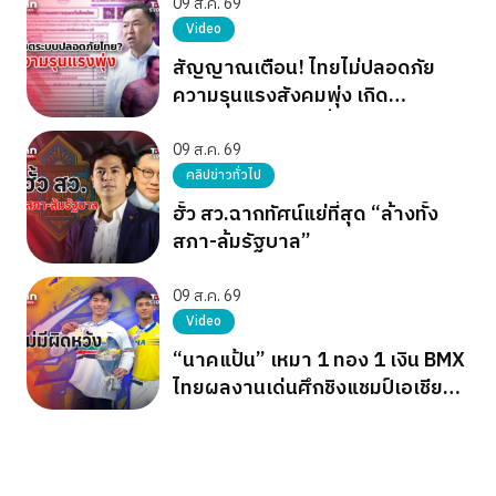
09 ส.ค. 69
Video
สัญญาณเตือน! ไทยไม่ปลอดภัย
ความรุนแรงสังคมพุ่ง เกิด
โศกนาฏกรรมต่อเนื่อง
09 ส.ค. 69
คลิปข่าวทั่วไป
ฮั้ว สว.ฉากทัศน์แย่ที่สุด “ล้างทั้ง
สภา-ล้มรัฐบาล”
09 ส.ค. 69
Video
“นาคแป้น” เหมา 1 ทอง 1 เงิน BMX
ไทยผลงานเด่นศึกชิงแชมป์เอเชีย
2026