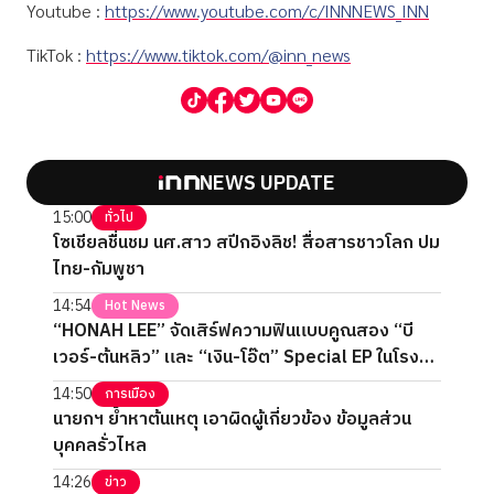
Youtube :
https://www.youtube.com/c/INNNEWS_INN
TikTok :
https://www.tiktok.com/@inn_news
NEWS UPDATE
15:00
ทั่วไป
โซเชียลชื่นชม นศ.สาว สปีกอิงลิช! สื่อสารชาวโลก ปม
ไทย-กัมพูชา
14:54
Hot News
“HONAH LEE” จัดเสิร์ฟความฟินแบบคูณสอง “บี
เวอร์-ต้นหลิว” และ “เงิน-โอ๊ต” Special EP ในโรง
ภาพยนตร์ 2 วันเต็ม
14:50
การเมือง
นายกฯ ย้ำหาต้นเหตุ เอาผิดผู้เกี่ยวข้อง ข้อมูลส่วน
บุคคลรั่วไหล
14:26
ข่าว