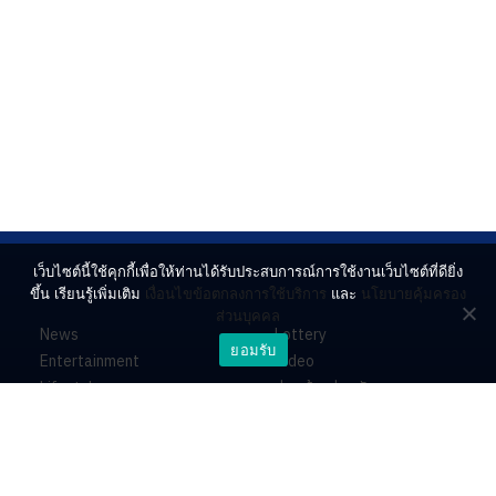
เว็บไซต์นี้ใช้คุกกี้เพื่อให้ท่านได้รับประสบการณ์การใช้งานเว็บไซต์ที่ดียิ่ง
ขึ้น เรียนรู้เพิ่มเติม
เงื่อนไขข้อตกลงการใช้บริการ
และ
นโยบายคุ้มครอง
ส่วนบุคคล
News
Lottery
ยอมรับ
Entertainment
Video
Lifestyle
ร่วมด้วยช่วยกัน
Horoscope
About