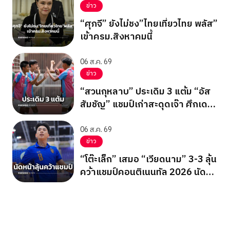
ข่าว
“ศุภจี” ยังไม่ชง”ไทยเที่ยวไทย พลัส”
เข้าครม.สิงหาคมนี้
06 ส.ค. 69
ข่าว
“สวนกุหลาบ” ประเดิม 3 แต้ม “อัส
สัมชัญ” แชมป์เก่าสะดุดเจ๊า ศึกเดลิ
นิวส์ คัพ 2026
06 ส.ค. 69
ข่าว
“โต๊ะเล็ก” เสมอ “เวียดนาม” 3-3 ลุ้น
คว้าแชมป์คอนติเนนทัล 2026 นัด
สุดท้าย