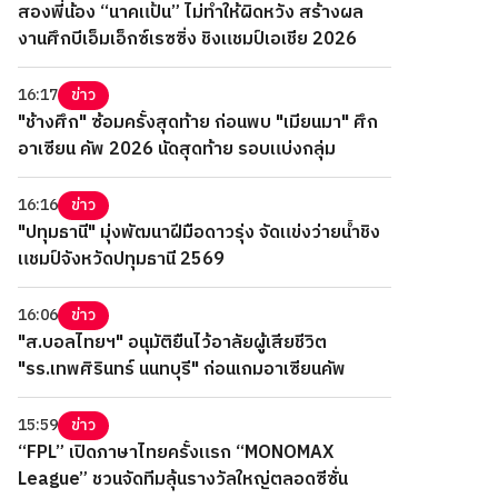
สองพี่น้อง “นาคแป้น” ไม่ทำให้ผิดหวัง สร้างผล
งานศึกบีเอ็มเอ็กซ์เรซซิ่ง ชิงแชมป์เอเชีย 2026
16:17
ข่าว
"ช้างศึก" ซ้อมครั้งสุดท้าย ก่อนพบ "เมียนมา" ศึก
อาเซียน คัพ 2026 นัดสุดท้าย รอบแบ่งกลุ่ม
16:16
ข่าว
"ปทุมธานี" มุ่งพัฒนาฝีมือดาวรุ่ง จัดแข่งว่ายน้ำชิง
แชมป์จังหวัดปทุมธานี 2569
16:06
ข่าว
"ส.บอลไทยฯ" อนุมัติยืนไว้อาลัยผู้เสียชีวิต
"รร.เทพศิรินทร์ นนทบุรี" ก่อนเกมอาเซียนคัพ
15:59
ข่าว
“FPL” เปิดภาษาไทยครั้งแรก “MONOMAX
League” ชวนจัดทีมลุ้นรางวัลใหญ่ตลอดซีซั่น