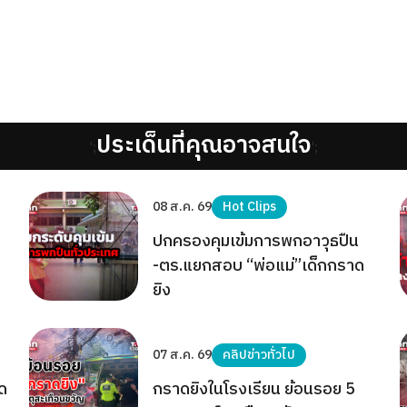
ประเด็นที่คุณอาจสนใจ
';
';
08 ส.ค. 69
Hot Clips
ปกครองคุมเข้มการพกอาวุธปืน
-ตร.แยกสอบ “พ่อแม่”เด็กกราด
ยิง
07 ส.ค. 69
คลิปข่าวทั่วไป
าด
กราดยิงในโรงเรียน ย้อนรอย 5