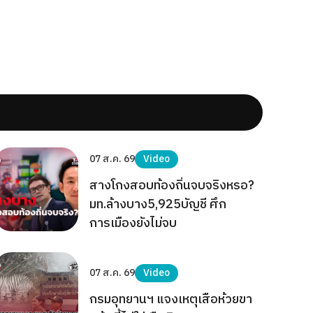
07 ส.ค. 69
Video
สางโกงสอบท้องถิ่นจบจริงหรอ?
มท.ล้างบาง5,925บัญชี ศึก
การเมืองยังไม่จบ
07 ส.ค. 69
Video
กรมอุทยานฯ แจงเหตุเสือห้วยขา