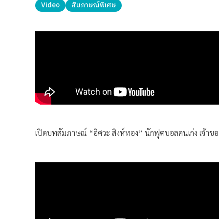
Video
สัมภาษณ์พิเศษ
เปิดบทสัมภาษณ์ “อิศวะ สิงห์ทอง” นักฟุตบอลคนเก่ง เจ้าขอ