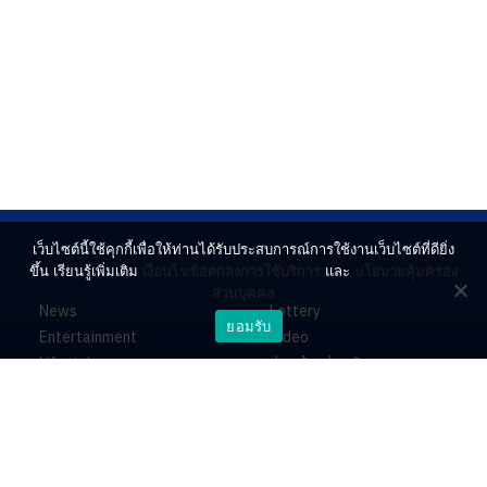
เว็บไซต์นี้ใช้คุกกี้เพื่อให้ท่านได้รับประสบการณ์การใช้งานเว็บไซต์ที่ดียิ่ง
ขึ้น เรียนรู้เพิ่มเติม
เงื่อนไขข้อตกลงการใช้บริการ
และ
นโยบายคุ้มครอง
ส่วนบุคคล
News
Lottery
ยอมรับ
Entertainment
Video
Lifestyle
ร่วมด้วยช่วยกัน
Horoscope
About