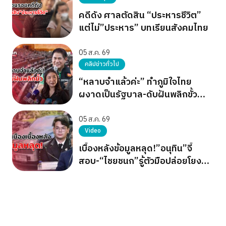
คดีดัง ศาลตัดสิน “ประหารชีวิต”
แต่ไม่”ประหาร” บทเรียนสังคมไทย
05 ส.ค. 69
คลิปข่าวทั่วไป
“หลาบจำแล้วค่ะ” ทำภูมิใจไทย
ผงาดเป็นรัฐบาล-ดับฝันพลิกขั้ว
อำนาจ เขียว แดง ส้ม
05 ส.ค. 69
Video
เบื้องหลังข้อมูลหลุด!”อนุทิน”จี้
สอบ-“ไชยชนก”รู้ตัวมือปล่อยโยง
การเมือง