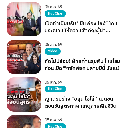
06 ส.ค. 69
Hot Clips
เปิดทำเนียบรับ “มิน อ่อง ไลง์” โดน
ประณาม ให้ความสำคัญผู้นำ
เผด็จการ
06 ส.ค. 69
Video
กัดไม่ปล่อย! ฝ่ายค้านรุมสับ โหมโรม
ก่อนเปิดศึกซักฟอก ปลายปีนี้ มันแน่
06 ส.ค. 69
Hot Clips
ญาติรับร่าง “ฮลุน โซโล่”-เปิดขั้น
ตอนชันสูตรหาสาเหตุการเสียชีวิต
05 ส.ค. 69
Hot Clips