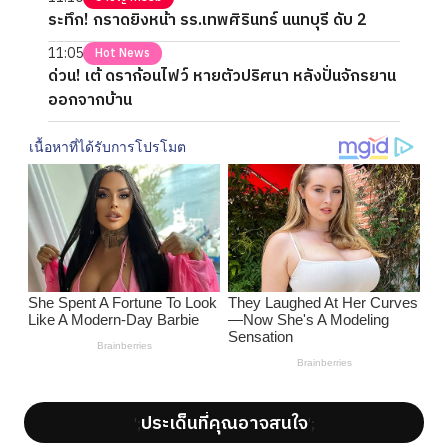
ระทึก! กราดยิงหน้า รร.เทพศิรินทร์ นนทบุรี ดับ 2
11:05
Hot News
ด่วน! เต้ ดราก้อนไฟว์ หายตัวปริศนา หลังปั่นจักรยาน
ออกจากบ้าน
ประเด็นที่คุณอาจสนใจ
';
';