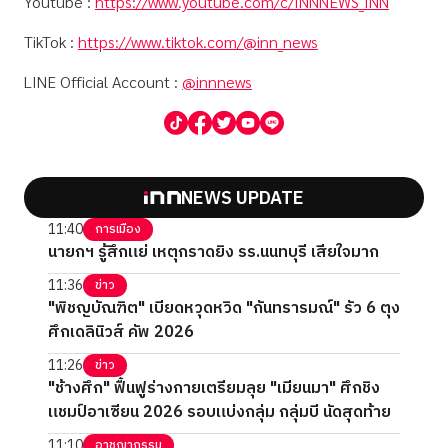
Youtube :
https://www.youtube.com/c/INNNEWS_INN
TikTok :
https://www.tiktok.com/@inn_news
LINE Official Account :
@innnews
NEWS UPDATE
11:40
การเมือง
นายกฯ รู้สึกแย่ เหตุกราดยิง รร.นนทบุรี เสียใจมาก
11:36
ข่าว
"พิชญบัณฑิต" เบียดหวุดหวิด "กันทรารมณ์" รัว 6 ตุง
ศึกเดลินิวส์ คัพ 2026
11:26
ข่าว
"ช้างศึก" ฟื้นฟูร่างกายเตรียมลุย "เมียนมา" ศึกชิง
แชมป์อาเซียน 2026 รอบแบ่งกลุ่ม กลุ่มบี นัดสุดท้าย
11:10
อาชญากรรม