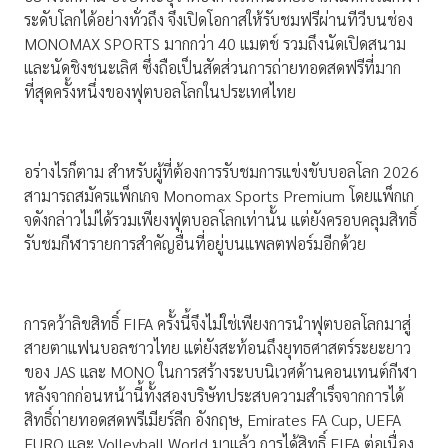
ระดับโลกได้อย่างทั่วถึง จึงเปิดโอกาสให้รับชมฟรีผ่านทีวีบนช่อง
MONOMAX SPORTS มากกว่า 40 แมตช์ รวมถึงนัดเปิดสนาม
และนัดชิงชนะเลิศ ซึ่งถือเป็นสัดส่วนการถ่ายทอดสดฟรีที่มาก
ที่สุดครั้งหนึ่งของฟุตบอลโลกในประเทศไทย
อร่างไรก็ตาม สำหรับผู้ที่ต้องการรับชมการแข่งขับบอลโลก 2026
สามารถสมัครแพ็กเกจ Monomax Sports Premium โดยแพ็กเก
จดังกล่าวไม่ได้รวมเพียงฟุตบอลโลกเท่านั้น แต่ยังครอบคลุมสิทธิ์
รับชมกีฬารายการสำคัญอื่นที่อยู่บนแพลตฟอร์มอีกด้วย
การคว้าลิขสิทธิ์ FIFA ครั้งนี้จึงไม่ใช่เพียงการนำฟุตบอลโลกมาสู่
สายตาแฟนบอลชาวไทย แต่ยังสะท้อนถึงยุทธศาสตร์ระยะยาว
ของ JAS และ MONO ในการสร้างระบบนิเวศด้านคอนเทนต์กีฬา
หลังจากก่อนหน้านี้ทั้งสองบริษัทประสบความสำเร็จจากการได้
สิทธิ์ถ่ายทอดสดพรีเมียร์ลีก อังกฤษ, Emirates FA Cup, UEFA
EURO และ Volleyball World มาแล้ว การได้สิทธิ์ FIFA ต่อเนื่อง