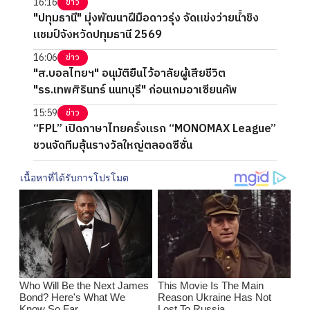
16:16
ข่าว
"ปทุมธานี" มุ่งพัฒนาฝีมือดาวรุ่ง จัดแข่งว่ายน้ำชิง
แชมป์จังหวัดปทุมธานี 2569
16:06
ข่าว
"ส.บอลไทยฯ" อนุมัติยืนไว้อาลัยผู้เสียชีวิต
"รร.เทพศิรินทร์ นนทบุรี" ก่อนเกมอาเซียนคัพ
15:59
ข่าว
“FPL” เปิดภาษาไทยครั้งแรก “MONOMAX League”
ชวนจัดทีมลุ้นรางวัลใหญ่ตลอดซีซั่น