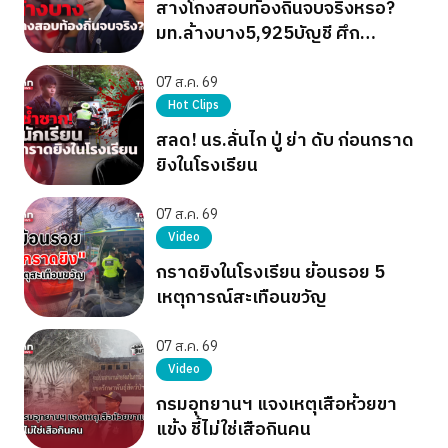
สางโกงสอบท้องถิ่นจบจริงหรอ?
มท.ล้างบาง5,925บัญชี ศึก
การเมืองยังไม่จบ
07 ส.ค. 69
Hot Clips
สลด! นร.ลั่นไก ปู่ ย่า ดับ ก่อนกราด
ยิงในโรงเรียน
07 ส.ค. 69
Video
กราดยิงในโรงเรียน ย้อนรอย 5
เหตุการณ์สะเทือนขวัญ
07 ส.ค. 69
Video
กรมอุทยานฯ แจงเหตุเสือห้วยขา
แข้ง ชี้ไม่ใช่เสือกินคน