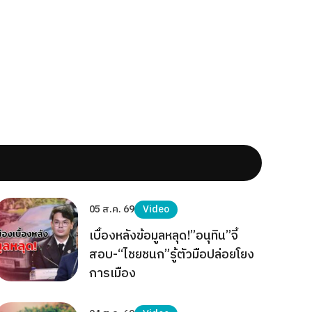
05 ส.ค. 69
Video
เบื้องหลังข้อมูลหลุด!”อนุทิน”จี้
สอบ-“ไชยชนก”รู้ตัวมือปล่อยโยง
การเมือง