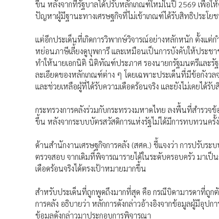
ขึ้น หลังจากที่รัฐบาลได้ปรับหลักเกณฑ์ใหม่ในปี 2569 เพื่อให
ปัญหาผู้มีฐานะทางเศรษฐกิจที่ไม่เข้าเกณฑ์ได้รับสิทธิประโยช
แต่อีกประเด็นที่เกิดการวิพากษ์วิจารณ์อย่างหลักหนัก ตั้ง
หย่อนภาษีเลี้ยงดูบุพการี และเหมือนเป็นการบังคับให้ประช
ทำให้นายเอกนิติ นิติทัณฑ์ประภาศ รองนายกรัฐมนตรีและรัฐ
ละเอียดของหลักเกณฑ์ต่าง ๆ โดยเฉพาะประเด็นที่มีข้อกัง
และช่วยเหลือผู้ที่ได้รับความเดือดร้อนจริง และยังไม่เคยได้รับ
กระทรวงการคลังร่วมกับกระทรวงมหาดไทย ลงพื้นที่สำรวจข้อม
ขึ้น หลังจากระบบบัตรสวัสดิการแห่งรัฐไม่ได้มีการทบทวนครั
ด้านสำนักงานเศรษฐกิจการคลัง (สศค.) ชี้แจงว่า การปรับระบบค
ตรวจสอบ จากเดิมที่พิจารณารายได้ในระดับครอบครัว มาเป็นกา
เดือดร้อนจริงได้ตรงเป้าหมายมากขึ้น
สำหรับประเด็นที่ถูกพูดถึงมากที่สุด คือ กรณีบิดามารดาที่ถูก
การคลัง อธิบายว่า หลักการดังกล่าวอ้างอิงจากข้อมูลผู้มีอุปกา
ข้อมูลดังกล่าวมาประกอบการพิจารณา