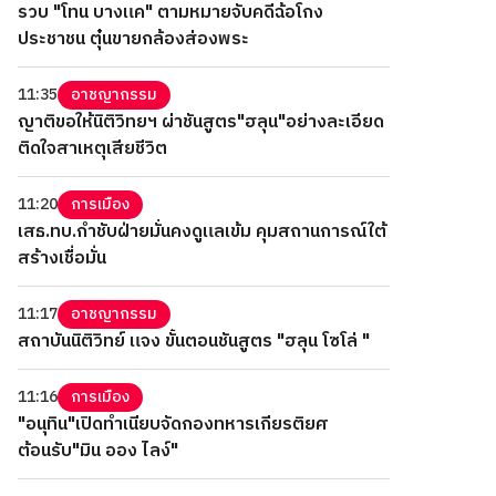
รวบ "โทน บางแค" ตามหมายจับคดีฉ้อโกง
ประชาชน ตุ๋นขายกล้องส่องพระ
11:35
อาชญากรรม
ญาติขอให้นิติวิทยฯ ผ่าชันสูตร"ฮลุน"อย่างละเอียด
ติดใจสาเหตุเสียชีวิต
11:20
การเมือง
เสธ.ทบ.กำชับฝ่ายมั่นคงดูแลเข้ม คุมสถานการณ์ใต้
สร้างเชื่อมั่น
11:17
อาชญากรรม
สถาบันนิติวิทย์ แจง ขั้นตอนชันสูตร "ฮลุน โซโล่ "
11:16
การเมือง
"อนุทิน"เปิดทำเนียบจัดกองทหารเกียรติยศ
ต้อนรับ"มิน ออง ไลง์"