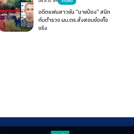
04 ส.ค. 69
Video
อดีตแฟนสาวยัน “นายป๋อง” สนิท
กับตำรวจ ผบ.ตร.สั่งสอบข้อเท็จ
จริง