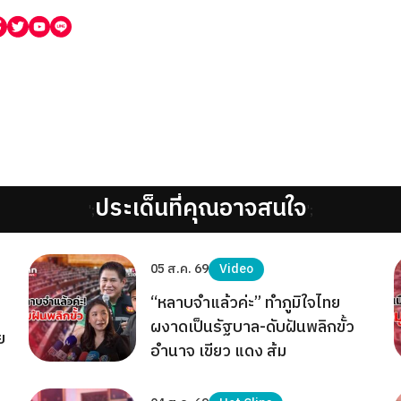
ประเด็นที่คุณอาจสนใจ
';
';
05 ส.ค. 69
Video
“หลาบจำแล้วค่ะ” ทำภูมิใจไทย
ผงาดเป็นรัฐบาล-ดับฝันพลิกขั้ว
ย
อำนาจ เขียว แดง ส้ม