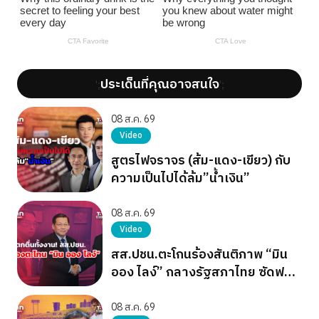
ประเด็นที่คุณอาจสนใจ
';
';
08 ส.ค. 69
Video
สูตรไฟจราจร (ส้ม-แดง-เขียว) กับ
ความเป็นไปได้ล้ม”น้ำเงิน”
08 ส.ค. 69
Video
สส.ปชน.ตะโกนร้องสันติภาพ “มิน
ออง ไลง์” กลางรัฐสภาไทย ซัดฟอก
ขาวเผด็จการ
08 ส.ค. 69