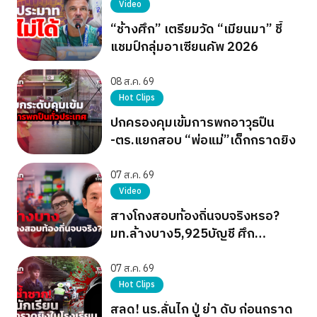
Video
“ช้างศึก” เตรียมวัด “เมียนมา” ชี้
แชมป์กลุ่มอาเซียนคัพ 2026
08 ส.ค. 69
Hot Clips
ปกครองคุมเข้มการพกอาวุธปืน
-ตร.แยกสอบ “พ่อแม่”เด็กกราดยิง
07 ส.ค. 69
Video
สางโกงสอบท้องถิ่นจบจริงหรอ?
มท.ล้างบาง5,925บัญชี ศึก
การเมืองยังไม่จบ
07 ส.ค. 69
Hot Clips
สลด! นร.ลั่นไก ปู่ ย่า ดับ ก่อนกราด