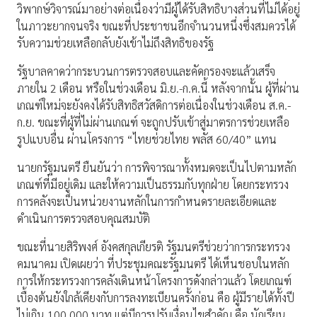
วิพากษ์วิจารณ์มาอย่างต่อเนื่องว่ามีผู้ได้รับสิทธิบางส่วนที่ไม่ได้อยู่
ในภาวะยากจนจริง ขณะที่ประชาชนอีกจำนวนหนึ่งซึ่งสมควรได้
รับความช่วยเหลือกลับยังเข้าไม่ถึงสิทธิของรัฐ
รัฐบาลคาดว่ากระบวนการตรวจสอบและคัดกรองจะแล้วเสร็จ
ภายใน 2 เดือน หรือในช่วงเดือน มิ.ย.-ก.ค.นี้ หลังจากนั้น ผู้ที่ผ่าน
เกณฑ์ใหม่จะยังคงได้รับสิทธิสวัสดิการต่อเนื่องในช่วงเดือน ส.ค.-
ก.ย. ขณะที่ผู้ที่ไม่ผ่านเกณฑ์ จะถูกปรับเข้าสู่มาตรการช่วยเหลือ
รูปแบบอื่น ผ่านโครงการ “ไทยช่วยไทย พลัส 60/40” แทน
นายกรัฐมนตรี ยืนยันว่า การพิจารณาทั้งหมดจะเป็นไปตามหลัก
เกณฑ์ที่มีอยู่เดิม และให้ความเป็นธรรมกับทุกฝ่าย โดยกระทรวง
การคลังจะเป็นหน่วยงานหลักในการกำหนดรายละเอียดและ
ดำเนินการตรวจสอบคุณสมบัติ
ขณะที่นายสิริพงศ์ อังคสกุลเกียรติ รัฐมนตรีช่วยว่าการกระทรวง
คมนาคม เปิดเผยว่า ที่ประชุมคณะรัฐมนตรี ได้เห็นชอบในหลัก
การให้กระทรวงการคลังเดินหน้าโครงการดังกล่าวแล้ว โดยเกณฑ์
เบื้องต้นยังใกล้เคียงกับการลงทะเบียนครั้งก่อน คือ ผู้มีรายได้ทั้งปี
ไม่เกิน 100,000 บาท แต่มีการปรับเงื่อนไขสำคัญ คือ นักเรียน