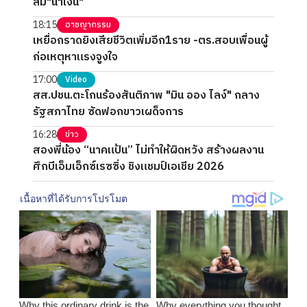
ล้ม"น้ำเงิน"
18:15
อาชญากรรม
เหยื่อกราดยิงเสียชีวิตเพิ่มอีก1ราย -ตร.สอบเพื่อนผู้
ก่อเหตุหาแรงจูงใจ
17:00
Video
สส.ปชน.ตะโกนร้องสันติภาพ "มิน ออง ไลง์" กลาง
รัฐสภาไทย ซัดฟอกขาวเผด็จการ
16:28
ข่าว
สองพี่น้อง “นาคแป้น” ไม่ทำให้ผิดหวัง สร้างผลงาน
ศึกบีเอ็มเอ็กซ์เรซซิ่ง ชิงแชมป์เอเชีย 2026