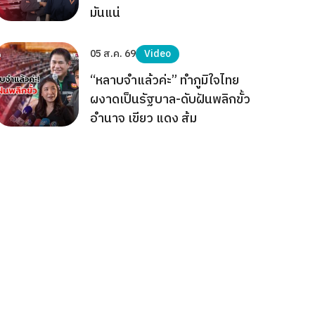
มันแน่
05 ส.ค. 69
Video
“หลาบจำแล้วค่ะ” ทำภูมิใจไทย
ผงาดเป็นรัฐบาล-ดับฝันพลิกขั้ว
อำนาจ เขียว แดง ส้ม