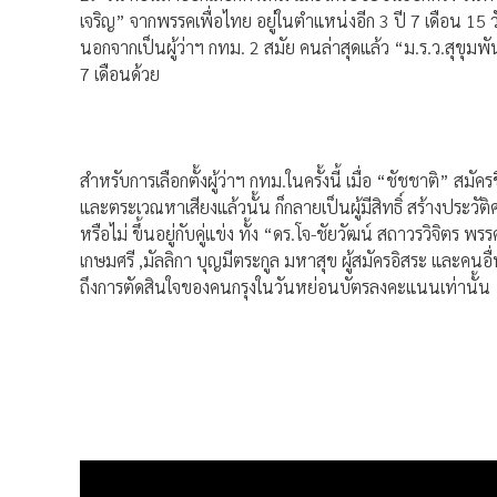
เจริญ” จากพรรคเพื่อไทย อยู่ในตำแหน่งอีก 3 ปี 7 เดือน 15
นอกจากเป็นผู้ว่าฯ กทม. 2 สมัย คนล่าสุดแล้ว “ม.ร.ว.สุขุมพัน
7 เดือนด้วย
สำหรับการเลือกตั้งผู้ว่าฯ กทม.ในครั้งนี้ เมื่อ “ชัชชาติ” สมั
และตระเวณหาเสียงแล้วนั้น ก็กลายเป็นผู้มีสิทธิ์ สร้างประวัติ
หรือไม่ ขึ้นอยู่กับคู่แข่ง ทั้ง “ดร.โจ-ชัยวัฒน์ สถาวรวิจิต
เกษมศรี ,มัลลิกา บุญมีตระกูล มหาสุข ผู้สมัครอิสระ และค
ถึงการตัดสินใจของคนกรุงในวันหย่อนบัตรลงคะแนนเท่านั้น