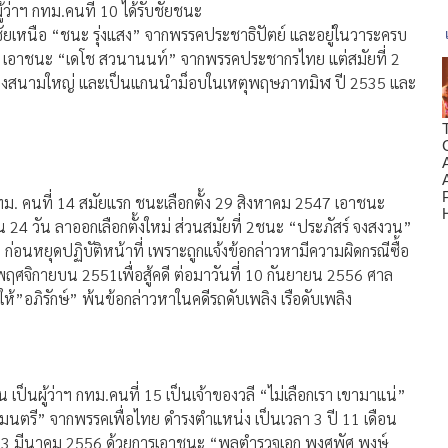
ว่าฯ กทม.คนที่ 10 ได้รับชัยชนะ
าชัยเหนือ “ชนะ รุ่งแสง” จากพรรคประชาธิปัตย์ และอยู่ในวาระครบ
2533 เอาชนะ “เดโช สวนานนท์” จากพรรคประชากรไทย แต่สมัยที่ 2
การเมืองสนามใหญ่ และเป็นแกนนำม็อบในเหตุพฤษภาทมิฬ ปี 2535 และ
 กทม. คนที่ 14 สมัยแรก ชนะเลือกตั้ง 29 สิงหาคม 2547 เอาชนะ
 24 วัน ลาออกเลือกตั้งใหม่ ส่วนสมัยที่ 2ชนะ “ประภัสร์ จงสงวน”
่อนหยุดปฏิบัติหน้าที่ เพราะถูกแจ้งข้อกล่าวหามีความผิดกรณีซื้อ
ฤศจิกายบน 2551เพื่อสู้คดี ต่อมาวันที่ 10 กันยายน 2556 ศาล
้”อภิรักษ์” พ้นข้อกล่าวหาในคดีรถดับเพลิง เรือดับเพลิง
น เป็นผู้ว่าฯ กทม.คนที่ 15 เป็นเจ้าของวลี “ไม่เลือกเรา เขามาแน่”
รมนตรี” จากพรรคเพื่อไทย ดำรงตำแหน่ง เป็นเวลา 3 ปี 11 เดือน
ันที่ 3 มีนาคม 2556 ด้วยการเอาชนะ “พลตำรวจเอก พงศพัศ พงษ์