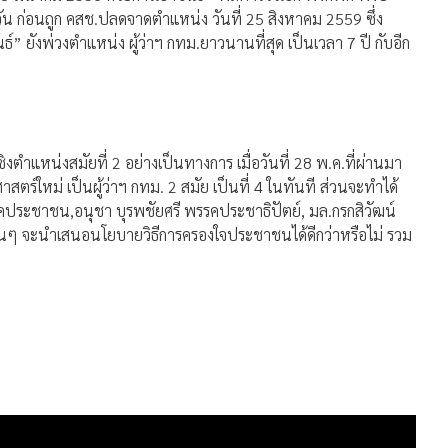
 วัน ก่อนถูก คสช.ปลดจาดตำแหน่ง วันที่ 25 สิงหาคม 2559 ซึ่ง
ธ์” ยังพ่วงตำแหน่ง ผู้ว่าฯ กทม.ยาวนานที่สุด เป็นเวลา 7 ปี กับอีก
ครชิงตำแหน่งสมัยที่ 2 อย่างเป็นทางการ เมื่อวันที่ 28 พ.ค.ที่ผ่านมา
ศาสตร์ใหม่ เป็นผู้ว่าฯ กทม. 2 สมัย เป็นที่ 4 ในทันที ส่วนจะทำได้
ร พรรคประชาชน,อนุชา บุรพชัยศรี พรรคประชาธิปัตย์, มล.กรกสิวัฒน์
นอื่นๆ จะนำเสนอนโยบายวิธีการครองใจประชาชนได้ดีกว่าหรือไม่ รวม