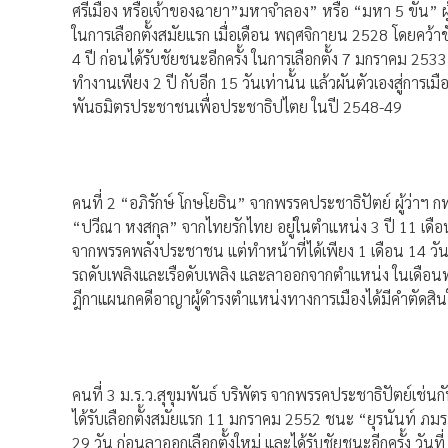
ศรีเมือง หรือเจ้าของฉายา”มหาจำลอง” หรือ “มหา 5 ขัน” ผู้
ในการเลือกตั้งสมัยแรก เมื่อเดือน พฤศจิกายน 2528 โดยคว้
4 ปี ก่อนได้รับชัยชนะอีกครั้ง ในการเลือกตั้ง 7 มกราคม 
ทำงานเพียง 2 ปี กับอีก 15 วันเท่านั้น แล้วผันตัวเองสู่
พันธมิตรประชาชนเพื่อประชาธิปไตย ในปี 2548-49
คนที่ 2 “อภิรักษ์ โกษโยธิน” จากพรรคประชาธิปัตย์ ผู้ว่าฯ
“ปวีณา หงสกุล” จากไทยรักไทย อยู่ในตำแหน่ง 3 ปี 11 เดือน
จากพรรคพลังประชาชน แต่ทำหน้าที่ได้เพียง 1 เดือน 14 วัน ก
รถดับเพลิงและเรือดับเพลิง และลาออกจากตำแหน่ง ในเดือนพ
ฎีกาแผนกคดีอาญาผู้ดำรงตำแหน่งทางการเมืองได้มีคำตัดสินให
คนที่ 3 ม.ร.ว.สุขุมพันธ์ บริพัตร จากพรรคประชาธิปัตย์เช่นกั
ได้รับเลือกตั้งสมัยแรก 11 มกราคม 2552 ชนะ “ยุรนันท์ ภม
29 วัน ก่อนลาออกเลือกตั้งใหม่ และได้รับชัยชนะอีกครั้ง ว