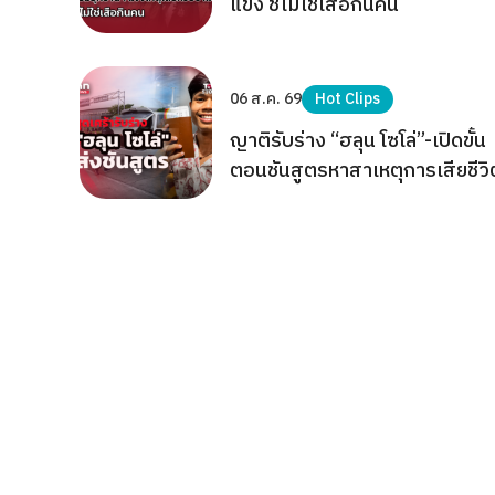
แข้ง ชี้ไม่ใช่เสือกินคน
06 ส.ค. 69
Hot Clips
ญาติรับร่าง “ฮลุน โซโล่”-เปิดขั้น
ตอนชันสูตรหาสาเหตุการเสียชีวิ