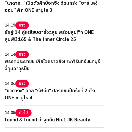
“นาดากะ” เปิดตัวคิกบ็อกซิง วัดแกร่ง “ฮาร์ เลง์
ออม” ศึก ONE ซามูไร 3
14:15
ข่าว
นักสู้ 14 คู่เหยียบตาชั่งฉลุย พร้อมลุยศึก ONE
ลุมพินี 165 & The Inner Circle 25
14:14
ข่าว
พรรคประชาชน เสียใจกราดยิงเทพศิรินทร์นนทบุรี
จี้คุมอาวุธปืน
14:06
ข่าว
"นาดากะ" ดวล "รีฟดีน" ป้องแชมป์ครั้งที่ 2 ศึก
ONE ซามูไร 4
14:05
ทั่วไป
found & found ย้ำจุดยืน No.1 JK Beauty