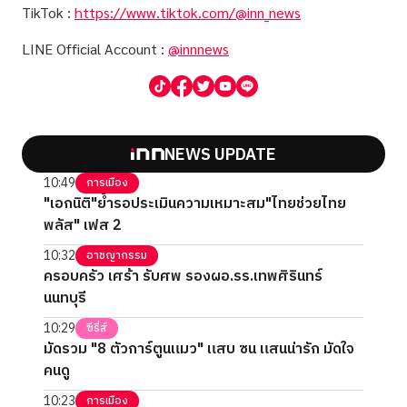
TikTok :
https://www.tiktok.com/@inn_news
LINE Official Account :
@innnews
NEWS UPDATE
10:49
การเมือง
"เอกนิติ"ย้ำรอประเมินความเหมาะสม"ไทยช่วยไทย
พลัส" เฟส 2
10:32
อาชญากรรม
ครอบครัว เศร้า รับศพ รองผอ.รร.เทพศิรินทร์
นนทบุรี
10:29
ซีรี่ส์
มัดรวม "8 ตัวการ์ตูนแมว" แสบ ซน แสนน่ารัก มัดใจ
คนดู
10:23
การเมือง