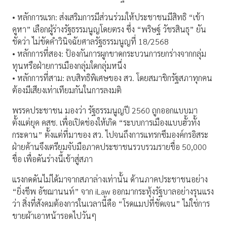
• หลักการแรก: ส่งเสริมการมีส่วนร่วมให้ประชาชนมีสิทธิ “เข้า
คูหา” เลือกผู้ร่างรัฐธรรมนูญโดยตรง ซึ่ง “พริษฐ์ วัชรสินธุ” ยัน
ชัดว่า ไม่ขัดคำวินิจฉัยศาลรัฐธรรมนูญที่ 18/2568
• หลักการที่สอง: ป้องกันการผูกขาดกระบวนการยกร่างจากกลุ่ม
ทุนหรือฝ่ายการเมืองกลุ่มใดกลุ่มหนึ่ง
• หลักการที่สาม: ลบสิทธิพิเศษของ สว. โดยสมาชิกรัฐสภาทุกคน
ต้องมีเสียงเท่าเทียมกันในการลงมติ
พรรคประชาชน มองว่า รัฐธรรมนูญปี 2560 ถูกออกแบบมา
ตั้งแต่ยุค คสช. เพื่อเปิดช่องให้เกิด “ระบบการเมืองแบบฮั้วทั้ง
กระดาน” ตั้งแต่ที่มาของ สว. ไปจนถึงการแทรกซึมองค์กรอิสระ
ฝ่ายค้านจึงเตรียมจับมือภาคประชาชนรวบรวมรายชื่อ 50,000
ชื่อ เพื่อดันร่างนี้เข้าสู่สภา
แรงกดดันไม่ได้มาจากสภาล่างเท่านั้น ด้านภาคประชาชนอย่าง
“ยิ่งชีพ อัชฌานนท์” จาก iLaw ออกมากระทุ้งรัฐบาลอย่างรุนแรง
ว่า สิ่งที่สังคมต้องการในเวลานี้คือ “โรดแมปที่ชัดเจน” ไม่ใช่การ
ขายผ้าเอาหน้ารอดไปวันๆ