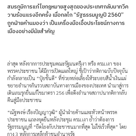
สมรภูมิการแก้ไขกฎหมายสูงสุดของประเทศกลับมาทวีค
วามร้อนแรงอีกครั้ง เมื่อกลไก “รัฐธรรมนูญปี 2560”
ถูกฝ่ายค้านมองว่า เป็นเครื่องมือเอื้อประโยชน์ทางการ
เมืองอย่างมีนัยสำคัญ
ล่าสุด หลังจากการประชุมคณะรัฐมนตรีเงา หรือ ครม.เงา ของ
พรรคประชาชน ได้มีการเปิดแผลใหญ่ ชี้เป้าว่ากติกาฉบับปัจจุบัน
กำลังกลายเป็น “ปุ๋ยชั้นดี” ที่ช่วยหล่อเลี้ยงให้ระบอบสีน้ำเงินแผ่
ขยายอำนาจกินรวบสถาบันทางการเมืองของประเทศ นำมาสู่การ
เดินเกมรุกยื่นแก้ไขมาตรา 256 เพื่อดึงอำนาจสถาปนากติกากลับ
คืนสู่มือประชาชน
“ณัฐพงษ์ เรืองปัญญาวุฒิ” ผู้นำฝ่ายค้านและหัวหน้าพรรค
ประชาชน แถลงจุดยืนหลังประชุม ครม.เงา ย้ำว่าต้องการ
รัฐธรรมนูญที่ “ยึดโยงกับประชาชนมากที่สุด ไม่ใช่เร็วที่สุด” โดย
กาง 3 หลักการเหล็กท้าชนอำนาจรัฐ