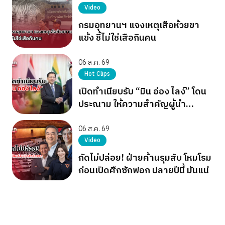
Video
กรมอุทยานฯ แจงเหตุเสือห้วยขา
แข้ง ชี้ไม่ใช่เสือกินคน
06 ส.ค. 69
Hot Clips
เปิดทำเนียบรับ “มิน อ่อง ไลง์” โดน
ประณาม ให้ความสำคัญผู้นำ
เผด็จการ
06 ส.ค. 69
Video
กัดไม่ปล่อย! ฝ่ายค้านรุมสับ โหมโรม
ก่อนเปิดศึกซักฟอก ปลายปีนี้ มันแน่