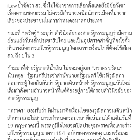
iLaw ย้ำชัดว่า สว. ซึ่งไม่ได้มาจากการเลือกตั้งและยังมีข้อกังขา
เรื่องความชอบธรรม ไม่ควรมีอำนาจเหนือนักการเมืองที่มาจาก
เสียงของประชาชนในการกำหนดอนาคตประเทศ
ขณะที่ “พริษฐ์” ระบุว่า คำวินิจฉัยของศาลรัฐธรรมนูญว่ามีความ
ย้อนแย้งกับหลักประชาธิปไตย และเป็นอุปสรรคสำคัญที่จงใจตั้ง
กำแพงล็อกการแก้ไขรัฐธรรมนูญ โดยเฉพาะเงื่อนไขที่ต้องใช้เสียง
สว. ถึง 1 ใน 3
ข้ามมาที่ฝ่ายรัฐบาลสีน้ำเงิน ไม่ยอมอยู่เฉย ”ภราดร ปริศนา
นันทกุล“ รัฐมนตรีประจำสำนักนายกรัฐมนตรี ใช้เวทีวุฒิสภา
ตอบกระทู้ โดยยืนยันว่า รัฐบาลเดินหน้าทำรัฐธรรมนูญฉบับใหม่
เต็มกำลังตามอำนาจหน้าที่แต่ต้องอยู่ภายใต้กรอบคำวินิจฉัยของ
ศาลรัฐธรรมนูญ
“ภราดร” ยอมรับว่า ที่ผ่านมาติดเงื่อนไขของวุฒิสภาจนเดินหน้า
ลำบาก และไม่สามารถกำหนดกรอบเวลาที่แน่นอนได้ แต่ในวันที่
19 พฤษภาคมนี้ พรรคภูมิใจไทยจะเปิดประชุมพรรคเพื่อเคาะร่าง
แก้ไขรัฐธรรมนูญ มาตรา 15/1 ฉบับของพรรคเอง และพร้อมจะ