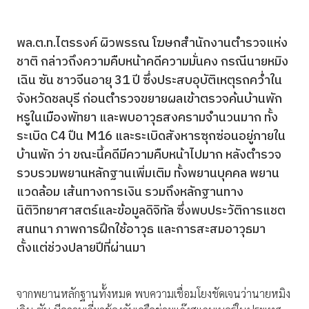
พล.ต.ท.ไตรรงค์ ผิวพรรณ โฆษกสำนักงานตำรวจแห่ง
ชาติ กล่าวถึงความคืบหน้าคดีความมั่นคง กรณีนายหมิง
เฉิน ซัน ชาวจีนอายุ 31 ปี ซึ่งประสบอุบัติเหตุรถคว่ำใน
จังหวัดชลบุรี ก่อนตำรวจขยายผลเข้าตรวจค้นบ้านพัก
หรูในเมืองพัทยา และพบอาวุธสงครามจำนวนมาก ทั้ง
ระเบิด C4 ปืน M16 และระเบิดสังหารซุกซ่อนอยู่ภายใน
บ้านพัก ว่า ขณะนี้คดีมีความคืบหน้าไปมาก หลังตำรวจ
รวบรวมพยานหลักฐานเพิ่มเติม ทั้งพยานบุคคล พยาน
แวดล้อม เส้นทางการเงิน รวมถึงหลักฐานทาง
นิติวิทยาศาสตร์และข้อมูลดิจิทัล ซึ่งพบประวัติการแชต
สนทนา ภาพการฝึกใช้อาวุธ และการสะสมอาวุธมา
ตั้งแต่ช่วงปลายปีที่ผ่านมา
จากพยานหลักฐานทั้งหมด พบความเชื่อมโยงชัดเจนว่านายหมิง