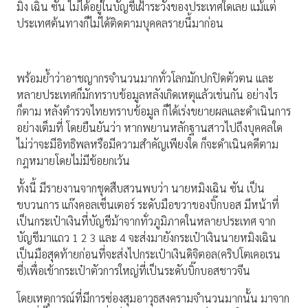
มิง เฉิน ซัน ไม่ได้อยู่ในบัญชีเฝ้าระวังของประเทศใดเลย แม้แต่
ประเทศต้นทางก็ไม่ได้ติดตามบุคคลรายนี้มาก่อน
พร้อมย้ำว่าอาชญากรจำนวนมากทั่วโลกมักปกปิดตัวตน และ
หลายประเทศก็มักทราบข้อมูลหลังเกิดเหตุแล้วเช่นกัน อย่างไร
ก็ตาม หลังตำรวจไทยทราบข้อมูล ก็ได้เร่งขยายผลและดำเนินการ
อย่างเต็มที่ โดยยืนยันว่า หากพยานหลักฐานสาวไปถึงบุคคลใด
ไม่ว่าจะมีอิทธิพลหรือมีความสำคัญเพียงใด ก็จะดำเนินคดีตาม
กฎหมายโดยไม่มีข้อยกเว้น
ทั้งนี้ มีรายงานจากชุดสืบสวนพบว่า นายหมิงเฉิน ซัน เป็น
ขบวนการ แก๊งคอลเซ็นเตอร์ ระดับมือขวาของบิ๊กบอส มีหน้าที่
เป็นกระเป๋าเงินที่บัญชีม้าจากทั่วภูมิภาคในหลายประเทศ จาก
บัญชีมาแถว 1 2 3 และ 4 จะส่งมายังกระเป๋าเงินนายหมิงเฉิน
เป็นมือสุดท้ายก่อนที่จะส่งไปกระเป๋าเงินดิจิตอล(คริปโตเคอเรน
ซี่)เพื่อเข้ากระเป๋าตัวการใหญ่ที่เป็นระดับบิ๊กบอสชาวจีน
โดยเหตุการณ์ที่มีการซ่องสุมอาวุธสงครามจำนวนมากนั้น มาจาก