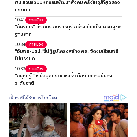
พม.ชวนร่วมมหกรรมพัฒนาสังคม ครั้งใหญ่ที่สุดของ
ประเทศ
10:41
การเมือง
"อัครเดช" นำ กมธ.ลุยราชบุรี สร้างเข้มแข็งเศรษฐกิจ
ฐานราก
10:34
การเมือง
"อัมพร-ปชป."จี้ปฏิรูปโครงสร้าง ศธ. ซัดงบเรียนฟรี
ไม่ตรงปก
10:33
การเมือง
"อนุดิษฐ์" ชี้ ข้อมูลประชาชนรั่ว คือภัยความมั่นคง
ระดับชาติ