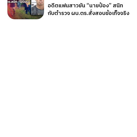
อดีตแฟนสาวยัน “นายป๋อง” สนิท
กับตำรวจ ผบ.ตร.สั่งสอบข้อเท็จจริง