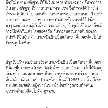
อีกทั้งมีพยานหลักฐานที่เป็นวิทยาศาสตร์โดยเฉพาะเส้นทางการ
เงิน และหลักฐานที่มีการสนทนาทางแชท ซึ่งตำรวจได้มีการให้
ตำรวจสันติบาลไปถอดรหัสการสนทนาพบว่าบทสนทนามีการสั่ง
การจากบิ๊กบอสชาวจีนของนายหมิงเฉินฯชัดเจนว่าให้ไปจัดหา
อาวุธและไปถล่มคู่อริ เนื่องจากก่อนที่จะถูกจับกุมใกล้ถึงเวลาที่จะมี
การเปิดศึกกันแล้ว โดยสอดคล้องกับการสืบสวนทางลับของเจ้า
หน้าที่ ที่ยืนยันได้ว่านายหมิงเฉินเป็นแก๊งคอลเซ็นเตอร์โดยไม่ได้
มีการอุปโลกขึ้นมา
สำหรับแก๊งคอลเซ็นเตอร์ของนายหมิงเฉิน เป็นแก๊งคอลเซ็นเตอร์
ที่ตั้งอยู่ในประเทศกัมพูชาติดกับฝั่งชายแดนเวียดนาม ไม่ได้ติดอยู่
กับฝั่งชายแดนของประเทศไทย โดยชุดสืบสวนพบว่า นายหมิง
เฉินฯมีการเดินทางเข้าประเทศไทย ตั้งแต่ปี 2557 จากนั้นก็ได้จด
ทะเบียนสมรสกับหญิงชาวไทย เพื่อที่จะทำธุรกรรมต่างๆใน
ประเทศไทยได้โดยไม่ผิดกฎหมาย