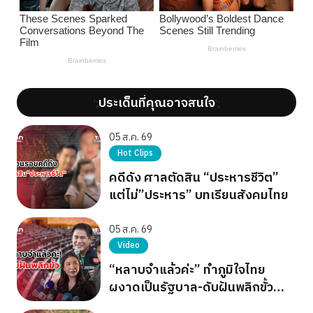
ประเด็นที่คุณอาจสนใจ
';
';
05 ส.ค. 69
Hot Clips
คดีดัง ศาลตัดสิน “ประหารชีวิต”
แต่ไม่”ประหาร” บทเรียนสังคมไทย
05 ส.ค. 69
Video
“หลาบจำแล้วค่ะ” ทำภูมิใจไทย
ผงาดเป็นรัฐบาล-ดับฝันพลิกขั้ว
อำนาจ เขียว แดง ส้ม