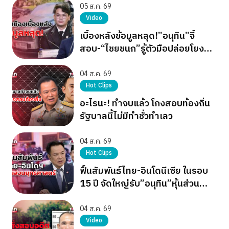
05 ส.ค. 69
Video
เบื้องหลังข้อมูลหลุด!”อนุทิน”จี้
สอบ-“ไชยชนก”รู้ตัวมือปล่อยโยง
การเมือง
04 ส.ค. 69
Hot Clips
อะไรนะ! ทำจบแล้ว โกงสอบท้องถิ่น
รัฐบาลนี้ไม่มีทำชั่วทำเลว
04 ส.ค. 69
Hot Clips
ฟื้นสัมพันธ์ไทย-อินโดนีเซีย ในรอบ
15 ปี จัดใหญ่รับ”อนุทิน”หุ้นส่วน
ยุทธศาสตร์
04 ส.ค. 69
Video