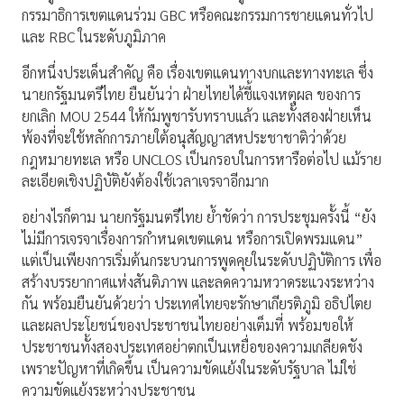
กรรมาธิการเขตแดนร่วม GBC หรือคณะกรรมการชายแดนทั่วไป
และ RBC ในระดับภูมิภาค
อีกหนึ่งประเด็นสำคัญ คือ เรื่องเขตแดนทางบกและทางทะเล ซึ่ง
นายกรัฐมนตรีไทย ยืนยันว่า ฝ่ายไทยได้ชี้แจงเหตุผล ของการ
ยกเลิก MOU 2544 ให้กัมพูชารับทราบแล้ว และทั้งสองฝ่ายเห็น
พ้องที่จะใช้หลักการภายใต้อนุสัญญาสหประชาชาติว่าด้วย
กฎหมายทะเล หรือ UNCLOS เป็นกรอบในการหารือต่อไป แม้ราย
ละเอียดเชิงปฏิบัติยังต้องใช้เวลาเจรจาอีกมาก
อย่างไรก็ตาม นายกรัฐมนตรีไทย ย้ำชัดว่า การประชุมครั้งนี้ “ยัง
ไม่มีการเจรจาเรื่องการกำหนดเขตแดน หรือการเปิดพรมแดน”
แต่เป็นเพียงการเริ่มต้นกระบวนการพูดคุยในระดับปฏิบัติการ เพื่อ
สร้างบรรยากาศแห่งสันติภาพ และลดความหวาดระแวงระหว่าง
กัน พร้อมยืนยันด้วยว่า ประเทศไทยจะรักษาเกียรติภูมิ อธิปไตย
และผลประโยชน์ของประชาชนไทยอย่างเต็มที่ พร้อมขอให้
ประชาชนทั้งสองประเทศอย่าตกเป็นเหยื่อของความเกลียดชัง
เพราะปัญหาที่เกิดขึ้น เป็นความขัดแย้งในระดับรัฐบาล ไม่ใช่
ความขัดแย้งระหว่างประชาชน