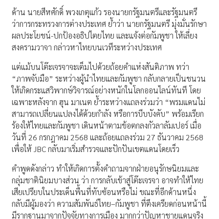
ด้าน นายสีหศักดิ์ พวงเกตุแก้ว รองนายกรัฐมนตรีและรัฐมนตรี
ว่าการกระทรวงการต่างประเทศ ย้ำว่า นายกรัฐมนตรี มุ่งมั่นรักษา
ผลประโยชน์-ปกป้องอธิปไตยไทย และแจ้งต่อกัมพูชา ให้เลี่ยง
สงครามวาจา กล่าวหาไทยบนเวทีระหว่างประเทศ
แต่แม้บนโต๊ะเจรจาจะเต็มไปด้วยถ้อยคำแห่งสันติภาพ ทว่า
“ภาพจับมือ” ระหว่างผู้นำไทยและกัมพูชา กลับกลายเป็นชนวน
ให้เกิดกระแสวิพากษ์วิจารณ์อย่างหนักในโลกออนไลน์ทันที โดย
เฉพาะหลังจาก ฮุน มาเนต ย้ำระหว่างแถลงร่วมว่า “พรมแดนไม่
สามารถเปลี่ยนแปลงได้ด้วยกำลัง หรือการบีบบังคับ” พร้อมเรียก
ร้องให้ไทยและกัมพูชา เดินหน้าตามข้อตกลงกัวลาลัมเปอร์ เมื่อ
วันที่ 26 กรกฎาคม 2568 และถ้อยแถลงร่วม 27 ธันวาคม 2568
เพื่อให้ JBC กลับมาเริ่มสำรวจและปักปันเขตแดนโดยเร็ว
คำพูดดังกล่าว ทำให้เกิดการตั้งคำถามจากฝ่ายอนุรักษนิยมและ
กลุ่มชาตินิยมบางส่วน ว่า การกลับเข้าสู่โต๊ะเจรจา อาจทำให้ไทย
เสียเปรียบในประเด็นพื้นที่ทับซ้อนหรือไม่ ขณะที่อีกด้านหนึ่ง
กลับมีผู้มองว่า ความสัมพันธ์ไทย–กัมพูชา ที่ตึงเครียดก่อนหน้านี้
มีรากฐานมาจากปัจจัยทางการเมือง มากกว่าปัญหาชายแดนจริง