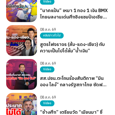
Video
“นาคแป้น” เหมา 1 ทอง 1 เงิน BMX
ไทยผลงานเด่นศึกชิงแชมป์เอเชีย
2026
08 ส.ค. 69
คลิปข่าวทั่วไป
สูตรไฟจราจร (ส้ม-แดง-เขียว) กับ
ความเป็นไปได้ล้ม”น้ำเงิน”
08 ส.ค. 69
Video
สส.ปชน.ตะโกนร้องสันติภาพ “มิน
ออง ไลง์” กลางรัฐสภาไทย ซัดฟอก
ขาวเผด็จการ
08 ส.ค. 69
Video
“ช้างศึก” เตรียมวัด “เมียนมา” ชี้