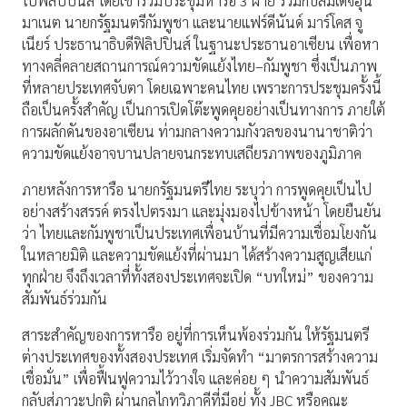
ไปฟิลิปปินส์ โดยเข้าร่วมประชุมหารือ 3 ฝ่าย ร่วมกับสมเด็จฮุน
มาเนต นายกรัฐมนตรีกัมพูชา และนายแฟร์ดีนันด์ มาร์โคส จู
เนียร์ ประธานาธิบดีฟิลิปปินส์ ในฐานะประธานอาเซียน เพื่อหา
ทางคลี่คลายสถานการณ์ความขัดแย้งไทย–กัมพูชา ซึ่งเป็นภาพ
ที่หลายประเทศจับตา โดยเฉพาะคนไทย เพราะการประชุมครั้งนี้
ถือเป็นครั้งสำคัญ เป็นการเปิดโต๊ะพูดคุยอย่างเป็นทางการ ภายใต้
การผลักดันของอาเซียน ท่ามกลางความกังวลของนานาชาติว่า
ความขัดแย้งอาจบานปลายจนกระทบเสถียรภาพของภูมิภาค
ภายหลังการหารือ นายกรัฐมนตรีไทย ระบุว่า การพูดคุยเป็นไป
อย่างสร้างสรรค์ ตรงไปตรงมา และมุ่งมองไปข้างหน้า โดยยืนยัน
ว่า ไทยและกัมพูชาเป็นประเทศเพื่อนบ้านที่มีความเชื่อมโยงกัน
ในหลายมิติ และความขัดแย้งที่ผ่านมา ได้สร้างความสูญเสียแก่
ทุกฝ่าย จึงถึงเวลาที่ทั้งสองประเทศจะเปิด “บทใหม่” ของความ
สัมพันธ์ร่วมกัน
สาระสำคัญของการหารือ อยู่ที่การเห็นพ้องร่วมกัน ให้รัฐมนตรี
ต่างประเทศของทั้งสองประเทศ เริ่มจัดทำ “มาตรการสร้างความ
เชื่อมั่น” เพื่อฟื้นฟูความไว้วางใจ และค่อย ๆ นำความสัมพันธ์
กลับสู่ภาวะปกติ ผ่านกลไกทวิภาคีที่มีอยู่ ทั้ง JBC หรือคณะ