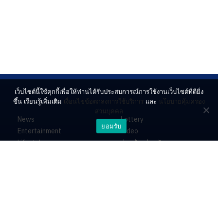
เว็บไซต์นี้ใช้คุกกี้เพื่อให้ท่านได้รับประสบการณ์การใช้งานเว็บไซต์ที่ดียิ่ง
ขึ้น เรียนรู้เพิ่มเติม
เงื่อนไขข้อตกลงการใช้บริการ
และ
นโยบายคุ้มครอง
ส่วนบุคคล
News
Lottery
ยอมรับ
Entertainment
Video
Lifestyle
ร่วมด้วยช่วยกัน
Horoscope
About
Contact
PR by Dataxet