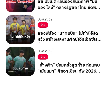
สส.ปชน.ตะโกนร้องสันติภาพ “มิน
ออง ไลง์” กลางรัฐสภาไทย ซัดฟอก
ขาวเผด็จการ
08 ส.ค. 69
ข่าว
สองพี่น้อง “นาคแป้น” ไม่ทำให้ผิด
หวัง สร้างผลงานศึกบีเอ็มเอ็กซ์เรซ
ซิ่ง ชิงแชมป์เอเชีย 2026
08 ส.ค. 69
ข่าว
“ช้างศึก” ซ้อมครั้งสุดท้าย ก่อนพบ
“เมียนมา” ศึกอาเซียน คัพ 2026
นัดสุดท้าย รอบแบ่งกลุ่ม