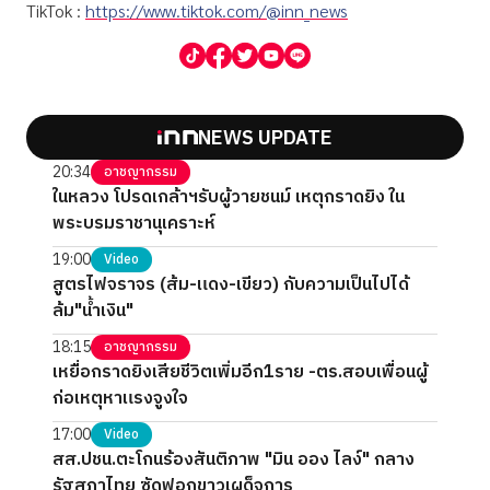
TikTok :
https://www.tiktok.com/@inn_news
NEWS UPDATE
20:34
อาชญากรรม
ในหลวง โปรดเกล้าฯรับผู้วายชนม์ เหตุกราดยิง ใน
พระบรมราชานุเคราะห์
19:00
Video
สูตรไฟจราจร (ส้ม-แดง-เขียว) กับความเป็นไปได้
ล้ม"น้ำเงิน"
18:15
อาชญากรรม
เหยื่อกราดยิงเสียชีวิตเพิ่มอีก1ราย -ตร.สอบเพื่อนผู้
ก่อเหตุหาแรงจูงใจ
17:00
Video
สส.ปชน.ตะโกนร้องสันติภาพ "มิน ออง ไลง์" กลาง
รัฐสภาไทย ซัดฟอกขาวเผด็จการ