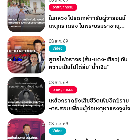
08 ส.ค. 69
อาชญากรรม
ในหลวง โปรดเกล้าฯรับผู้วายชนม์
เหตุกราดยิง ในพระบรมราชานุ
เคราะห์
08 ส.ค. 69
Video
สูตรไฟจราจร (ส้ม-แดง-เขียว) กับ
ความเป็นไปได้ล้ม”น้ำเงิน”
08 ส.ค. 69
อาชญากรรม
เหยื่อกราดยิงเสียชีวิตเพิ่มอีก1ราย
-ตร.สอบเพื่อนผู้ก่อเหตุหาแรงจูงใจ
08 ส.ค. 69
Video