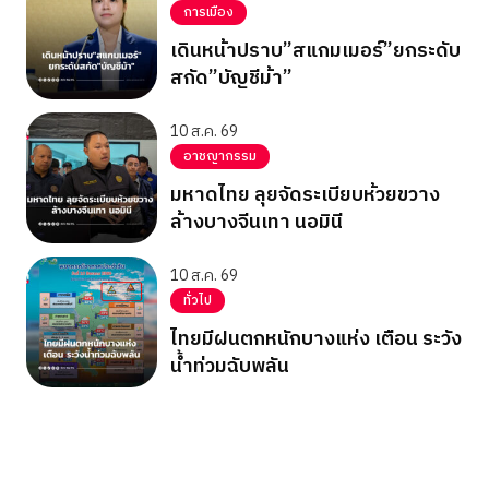
การเมือง
เดินหน้าปราบ”สแกมเมอร์”ยกระดับ
สกัด”บัญชีม้า”
10 ส.ค. 69
อาชญากรรม
มหาดไทย ลุยจัดระเบียบห้วยขวาง
ล้างบางจีนเทา นอมินี
10 ส.ค. 69
ทั่วไป
ไทยมีฝนตกหนักบางแห่ง เตือน ระวัง
น้ำท่วมฉับพลัน