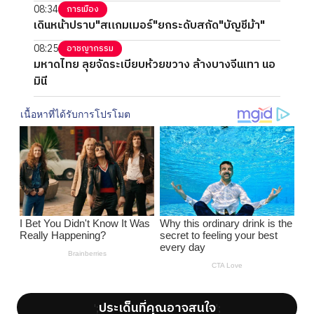
08:34
การเมือง
เดินหน้าปราบ"สแกมเมอร์"ยกระดับสกัด"บัญชีม้า"
08:25
อาชญากรรม
มหาดไทย ลุยจัดระเบียบห้วยขวาง ล้างบางจีนเทา นอ
มินี
ประเด็นที่คุณอาจสนใจ
';
';