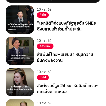
10 ส.ค. 69
ทั่วไป
“เอกนิติ”สั่งแบงก์รัฐลุยอุ้ม SMEs
ดึงบสย.เข้าร่วมค้ำประกัน
10 ส.ค. 69
การเมือง
สัมพันธ์ไทย–เมียนมา หนุนความ
มั่นคงพลังงาน
10 ส.ค. 69
ทั่วไป
สั่งตั้งวอร์รูม 24 ชม. รับมือน้ำท่วม-
ภัยแล้งภาคเหนือ
10 ส.ค. 69