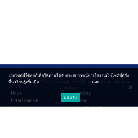
เว็บไซต์นี้ใช้คุกกี้เพื่อให้ท่านได้รับประสบการณ์การใช้งานเว็บไซต์ที่ดียิ่ง
ขึ้น เรียนรู้เพิ่มเติม
เงื่อนไขข้อตกลงการใช้บริการ
และ
นโยบายคุ้มครอง
ส่วนบุคคล
News
Lottery
ยอมรับ
Entertainment
Video
Lifestyle
ร่วมด้วยช่วยกัน
Horoscope
About