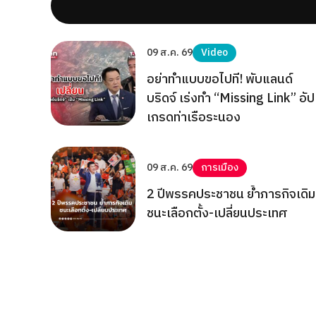
09 ส.ค. 69
Video
อย่าทำแบบขอไปที! พับแลนด์
บริดจ์ เร่งทำ “Missing Link” อัป
เกรดท่าเรือระนอง
09 ส.ค. 69
การเมือง
2 ปีพรรคประชาชน ย้ำภารกิจเดิม
ชนะเลือกตั้ง-เปลี่ยนประเทศ