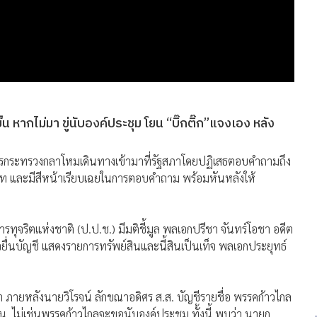
หากไม่มา ขู่นับองค์ประชุม โยน “บิ๊กติ๊ก”แจงเอง หลัง
ารกระทรวงกลาโหมเดินทางเข้ามาที่รัฐสภาโดยปฏิเสธตอบคำถามถึง
าท และมีสีหน้าเรียบเฉยในการตอบคำถาม พร้อมหันหลังให้
รทุจริตแห่งชาติ (ป.ป.ช.) มีมติชี้มูล พลเอกปรีชา จันทร์โอชา อดีต
ื่นบัญชี แสดงรายการทรัพย์สินและนี้สินเป็นเท็จ พลเอกประยุทธ์
ภา ภายหลังนายวิโรจน์ ลักขณาอดิศร ส.ส. บัญชีรายชื่อ พรรคก้าวไกล
 ไม่เช่นพรรคก้าวไกลจะขอนับองค์ประชุม ทั้งนี้ พบว่า นายก