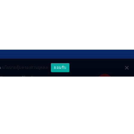
ะ
นโยบายคุ้มครองส่วนบุคคล
ยอมรับ
ttery
About
deo
Contact
วมด้วยช่วยกัน
PR by Dataxet
ll rights reserved.