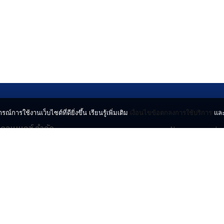
รณ์การใช้งานเว็บไซต์ที่ดียิ่งขึ้น เรียนรู้เพิ่มเติม
เงื่อนไขข้อตกลงการใช้บริการ
แล
น คอนเนกซ์ จำกัด
News
Lo
จจินดา ถนนกำแพงเพชร 6
Entertainment
Vi
ตจตุจักร กรุงเทพฯ 10900
Lifestyle
ร่
Horoscope
l.com
© 2024 INN NEWS. A