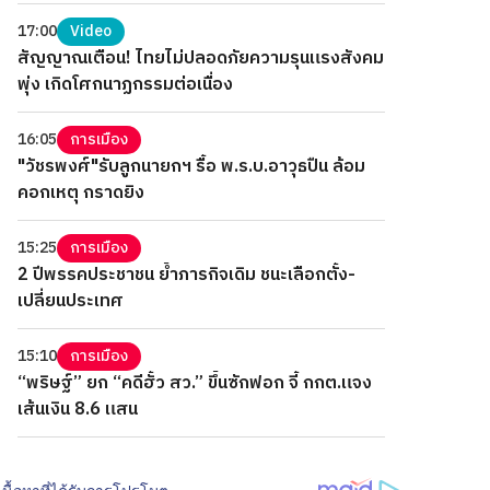
17:00
Video
สัญญาณเตือน! ไทยไม่ปลอดภัยความรุนแรงสังคม
พุ่ง เกิดโศกนาฏกรรมต่อเนื่อง
16:05
การเมือง
"วัชรพงศ์"รับลูกนายกฯ รื้อ พ.ร.บ.อาวุธปืน ล้อม
คอกเหตุ กราดยิง
15:25
การเมือง
2 ปีพรรคประชาชน ย้ำภารกิจเดิม ชนะเลือกตั้ง-
เปลี่ยนประเทศ
15:10
การเมือง
“พริษฐ์” ยก “คดีฮั้ว สว.” ขึ้นซักฟอก จี้ กกต.แจง
เส้นเงิน 8.6 แสน