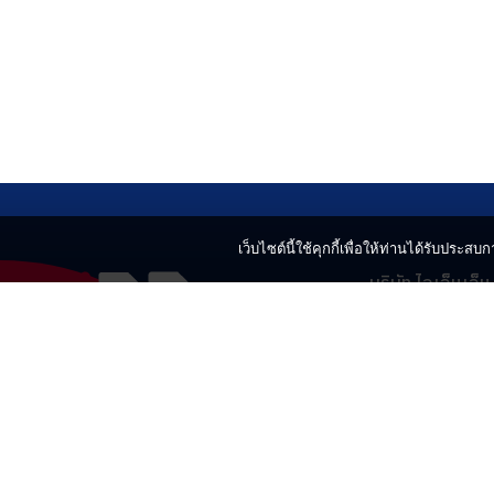
เว็บไซต์นี้ใช้คุกกี้เพื่อให้ท่านได้รับประสบกา
บริษัท ไอเอ็นเอ็
499 อาคารเบญ
แขวงลาดยาว เข
02-730-2424
innnews@gmai