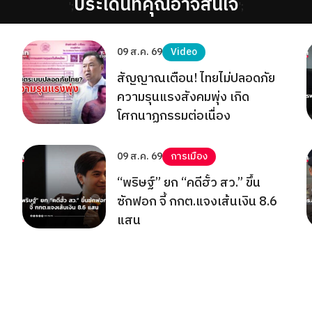
ประเด็นที่คุณอาจสนใจ
';
';
09 ส.ค. 69
Video
สัญญาณเตือน! ไทยไม่ปลอดภัย
ความรุนแรงสังคมพุ่ง เกิด
โศกนาฏกรรมต่อเนื่อง
09 ส.ค. 69
การเมือง
“พริษฐ์” ยก “คดีฮั้ว สว.” ขึ้น
ซักฟอก จี้ กกต.แจงเส้นเงิน 8.6
แสน