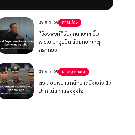
09 ส.ค. 69
การเมือง
“วัชรพงศ์”รับลูกนายกฯ รื้อ
พ.ร.บ.อาวุธปืน ล้อมคอกเหตุ
กราดยิง
09 ส.ค. 69
อาชญากรรม
ตร.สอบพยานคดีกราดยิงแล้ว 17
ปาก เน้นหาแรงจูงใจ