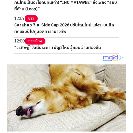
คนไทยเป็นอะไรกับคนเก่า! “INC MATAWEE” ส่งเพลง “รอบ
ที่ล้าน (Loop)”
12:09
ข่าว
Carabao 7-a-Side Cup 2026 ปรับโฉมใหม่ แข่งระบบลีก
คัดแชมป์ไปดูบอลคาราบาวคัพ
12:00
การเมือง
"วรศิษฎ์"วันนี้ประกาศบัญชีใหม่ผู้สอบผ่านท้องถิ่น