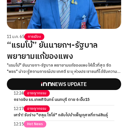
11 ม.ค. 65
การเมือง
“แรมโบ้” ยันนายกฯ-รัฐบาล
พยายามแก้ของแพง
"แรมโบ้" ยันนายกฯ-รัฐบาล พยายามแก้ของแพง ให้เร็วที่สุด ซัด
"พชร" น่าจะรู้สถานการณ์ประเทศดี ระบุ ห่วงประชาชนที่ได้รับความ
เดือดร้อนก็ควรออกไปช่วยเหลือบ้าง
NEWS UPDATE
12:24
อาชญากรรม
กราดยิง รร.เทพศิรินทร์ นนทบุรี ตาย 6 เจ็บ15
12:17
อาชญากรรม
เศร้า! รับร่าง "ฮลุน โซโล่" กลับไปบำเพ็ญกุศลที่กาฬสินธุ์
12:15
Hot News