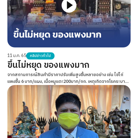
11 ม.ค. 65
คลิปข่าวทั่วไป
ขึ้นไม่หยุด ของแพงมาก
จากสถานการณ์สินค้ามีราคาปรับเพิ่มสูงขึ้นหลายอย่าง เช่น ไข่ไก่
แพงขึ้น 6 บาท/แผง, เนื้อหมูแตะ200บาท/กก. เหตุเกิดจากโรคระบาด
ในสัตว์ ทำให้หมูขาดตลาด เนื้อไก่ก็แพงขึ้นประมาณ 15บาท/กก. รวม
ไปถึง ค่าทางด่วน ก๊าซหุงต้ม ค่าไฟ และล่าสุดเรือแสนแสบที่ขนขบวน
กันขึ้นราคา เนื่องจากราคาน้ำมันดีเซลที่ขึ้นต่อเนื่อง